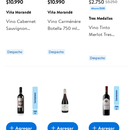
$10.990
$10.990
$2.750
$3.250
Ahorra $500
Viña Morandé
Viña Morandé
Tres Medallas
Vino Cabernet
Vino Carménère
Vino Tinto
Sauvignon
Botella 750 ml
Merlot Tres
Botella 750 ml
Viña Morandé
Medallas Viña
Viña Morandé
Santa Rita
Despacho
Despacho
Botella
Despacho
Agregar
Agregar
Agregar