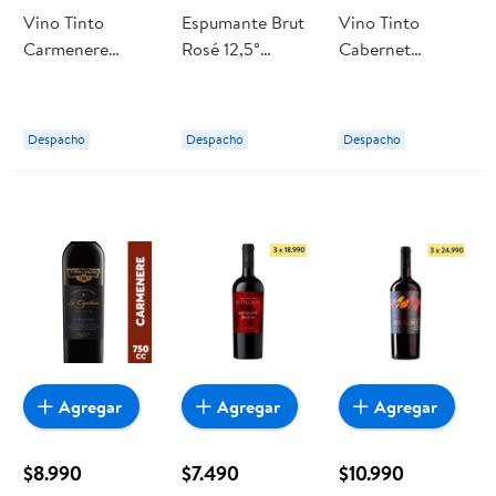
Vino Tinto
Espumante Brut
Vino Tinto
Carmenere
Rosé 12,5°
Cabernet
Reserva 13°
Botella 750 cc
Sauvignon Hard
Botella 750 ml
Doña Dominga
Fire 16° Botella
Doña Dominga
750 ml Diablo
Despacho
Despacho
Despacho
Agregar
Agregar
Agregar
$8.990
$7.490
$10.990