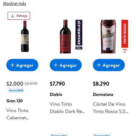
Licores, frutas frescas, carnes, pan o productos para el hogar,
Mostrar más
aquí lo encuentras todo a precios bajos. Compra online con
Rebaja
despacho a domicilio o retiro en tienda, y haz que esta
oportunidad sea realmente conveniente para ti y tu familia.
Agregar
Agregar
Agregar
$2.000
$7.790
$8.290
$2.590
Ahorra $590
Diablo
Donnaluna
Gran 120
Vino Tinto
Cóctel De Vino
Vino Tinto
Diablo Dark Red
Tinto Rosso 5.5°
Cabernet
Ensamblaje
Botella 750 ml
Sauvignon
Botella
Donnaluna
Botella 700 ml
Despacho
Despacho