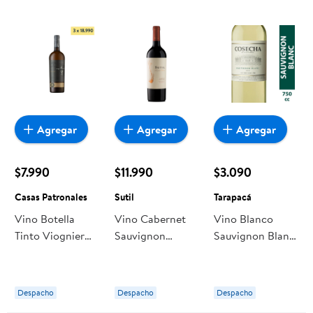
Agregar
Agregar
Agregar
$7.990
$11.990
$3.090
Casas Patronales
Sutil
Tarapacá
Vino Botella
Vino Cabernet
Vino Blanco
Tinto Viognier
Sauvignon
Sauvignon Blanc
750 ml Casas
Botella 750 ml
Cosecha De
Patronales
Sutil
Natahua 12.5°
Botella 750 ml
Despacho
Despacho
Despacho
Tarapacá