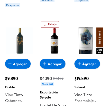
Gran 120
Despacho
Rebaja
Agregar
Agregar
Agregar
$9.890
$4.190
$19.590
$4.690
Ahorra $500
Diablo
Sideral
Exportación
Vino Tinto
Vino Tinto
Selecto
Cabernet
Ensamblaje
Cóctel De Vino
Sauvignon Hard
Blend 14.7°