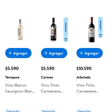
Agregar
Agregar
Agregar
$5.590
$5.590
$10.590
Terrapura
Carmen
Arboleda
Vino Blanco
Vino Tinto
Vino Tinto
Sauvignon Blanc
Carmenere
Carmenere
Gran Reserva 13°
Botella
Arboleda Botella
Botella 750 ml
Terrapura
Despacho
Despacho
Despacho