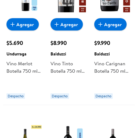
ocasiones
especiales. Tiene un
perfil más fresco y
fácil de tomar.
Combina muy bien
con carnes rojas,
Agregar
Agregar
Agregar
asados, guisos,
pastas o lo que se
te ocurra.
Marca:
MEDALLA
$5.690
$8.990
$9.990
REAL
Undurraga
Balduzzi
Balduzzi
Vino Merlot
Vino Tinto
Vino Carignan
Botella 750 ml
Botella 750 ml
Botella 750 ml
Undurraga
Balduzzi
Balduzzi
Despacho
Despacho
Despacho