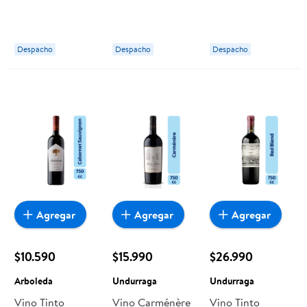
Carmenere
Botella 750 ml
Errazuriz
Botella
Matetic
Despacho
Despacho
Despacho
Agregar
Agregar
Agregar
$10.590
$15.990
$26.990
Arboleda
Undurraga
Undurraga
Vino Tinto
Vino Carménère
Vino Tinto