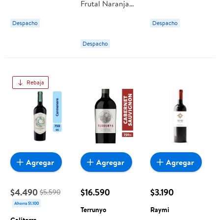
Frutal Naranja
Fire 16° Botella
Botella 750 ml
Manzana
750 ml Diablo
Sideral
Despacho
Despacho
Botellón 1500 ml
Exportación
Despacho
Selecto
Rebaja
Agregar
Agregar
Agregar
$4.490
$16.590
$3.190
$5.590
Ahorra $1.100
Terrunyo
Raymi
Caliterra