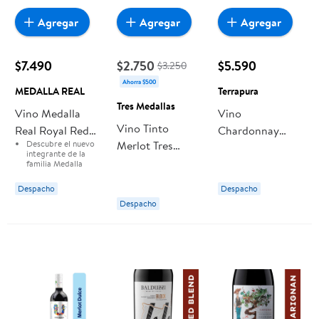
Agregar
Agregar
Agregar
$7.490
$2.750
$5.590
$3.250
Ahorra $500
MEDALLA REAL
Terrapura
Tres Medallas
Vino Medalla
Vino
Vino Tinto
Real Royal Red
Chardonnay
Descubre el nuevo
Merlot Tres
750 Cc
Botella 750 ml
integrante de la
Medallas Viña
Terrapura
familia Medalla
Real Gold Medal:
el
Santa Rita
nuevo Royal Red.
Despacho
Despacho
Un blend del
Botella
mundialmente
Despacho
reconocido Valle
del Maipo, hecho a
partir de uvas
Cabernet
Sauvignon, Petite
Sirah y Cabernet
Franc envejecidas
en barricas de
roble por 8 meses.
Este vino es
perfecto para tus