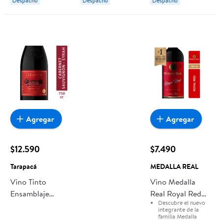
Despacho
Despacho
Despacho
Chivilingo
Agregar
Agregar
$12.590
$7.490
Tarapacá
MEDALLA REAL
Vino Tinto
Vino Medalla
Ensamblaje
Real Royal Red
Descubre el nuevo
Etiqueta Roja
750 Cc
integrante de la
Red Blend Gran
familia Medalla