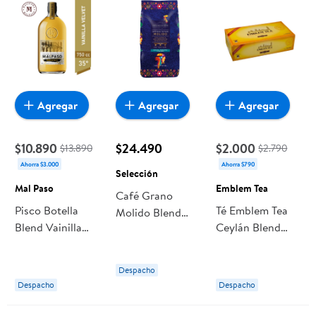
Agregar
Agregar
Agregar
$10.890
$24.490
$2.000
$13.890
$2.790
Ahorra $3.000
Ahorra $790
Selección
Mal Paso
Emblem Tea
Café Grano
Pisco Botella
Té Emblem Tea
Molido Blend
Blend Vainilla
Ceylán Blend
Bolsa 1 kg
Velvet 750 Mal
Caja
Selección
Paso
Despacho
Despacho
Despacho