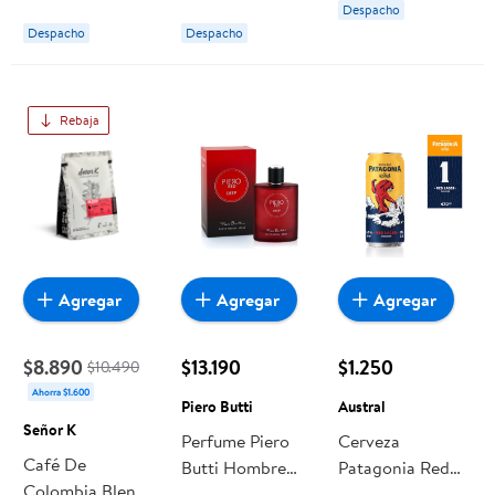
Despacho
Despacho
Despacho
Rebaja
Agregar
Agregar
Agregar
$8.890
$13.190
$1.250
$10.490
Ahorra $1.600
Piero Butti
Austral
Señor K
Perfume Piero
Cerveza
Café De
Butti Hombre
Patagonia Red
Colombia Blend
Piero Red Deep
Lager Lata- 470