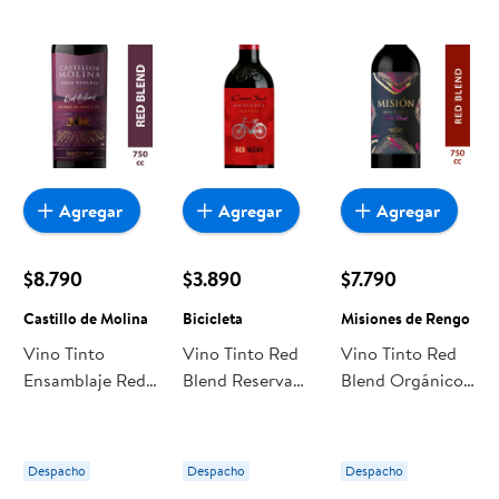
encuentras todo a precios bajos. Compra online con
despacho a domicilio o retiro en tienda, y haz que esta
oportunidad sea realmente conveniente para ti y tu familia.
Agregar
Agregar
Agregar
$8.790
$3.890
$7.790
Castillo de Molina
Bicicleta
Misiones de Rengo
Vino Tinto
Vino Tinto Red
Vino Tinto Red
Ensamblaje Red
Blend Reserva
Blend Orgánico
Blend Gran
13° Botella 750
13.5° Botella 750
Reserva 13.5º
ml Bicicleta
cc Misiones de
Botella 750 ml
Rengo
Despacho
Despacho
Despacho
Castillo de