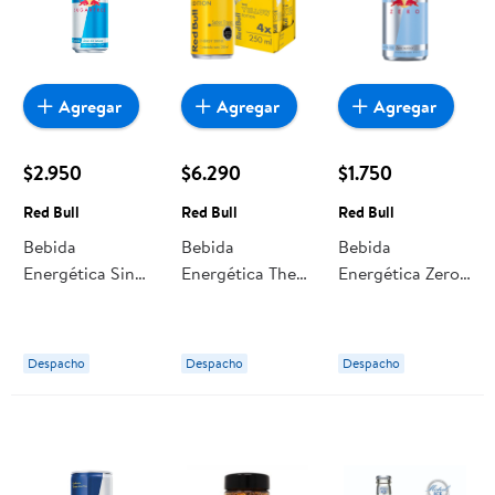
Agregar
Agregar
Agregar
$2.950
$6.290
$1.750
Red Bull
Red Bull
Red Bull
Bebida
Bebida
Bebida
Energética Sin
Energética The
Energética Zero
Azúcar Lata 473
Yellow Pack 4 Un
Azúcar Lata 250
ml Red Bull
Lata 250 ml Red
ml Red Bull
Bull
Despacho
Despacho
Despacho