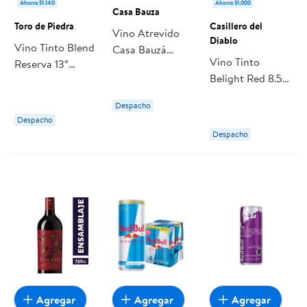
Ahorra $1.140
Ahorra $1.000
Casa Bauza
Toro de Piedra
Casillero del
Vino Atrevido
Diablo
Vino Tinto Blend
Casa Bauzá
Vino Tinto
Reserva 13°
Blend 750ml 750
Belight Red 8.5°
Botella 750 ml
ml Casa Bauza
Botella 750 ml
Toro de Piedra
Despacho
Casillero del
Despacho
Diablo
Despacho
Agregar
Agregar
Agregar