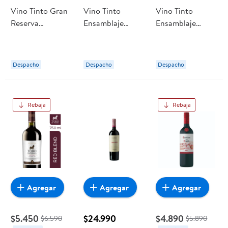
Vino Tinto Gran
Vino Tinto
Vino Tinto
Reserva
Ensamblaje
Ensamblaje
Orgánico Blend
Blend Grand Cru
Blend 14.7°
14.2° Botella 750
Sagrada Familia
Botella 750 ml
cc Tarapacá
13.5° Botella 750
Sideral
Despacho
Despacho
Despacho
ml Caballo Loco
Rebaja
Rebaja
Agregar
Agregar
Agregar
$5.450
$24.990
$4.890
$6.590
$5.890