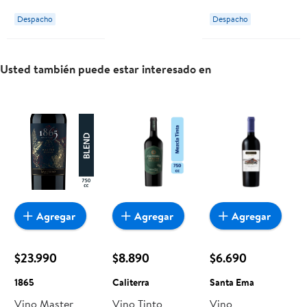
Real Gold Medal:
el
Reserva 14.1°
nuevo Royal Red.
Despacho
Despacho
Un blend del
Botella 750 ml
mundialmente
reconocido Valle
Tarapacá
del Maipo, hecho a
partir de uvas
Usted también puede estar interesado en
Cabernet
Sauvignon, Petite
Sirah y Cabernet
Franc envejecidas
en barricas de
roble por 8 meses.
Este vino es
perfecto para tus
ocasiones
especiales. Tiene un
perfil más fresco y
fácil de tomar.
Combina muy bien
con carnes rojas,
asados, guisos,
Agregar
Agregar
Agregar
pastas o lo que se
te ocurra.
Marca:
MEDALLA
REAL
$23.990
$8.890
$6.690
1865
Caliterra
Santa Ema
Vino Master
Vino Tinto
Vino