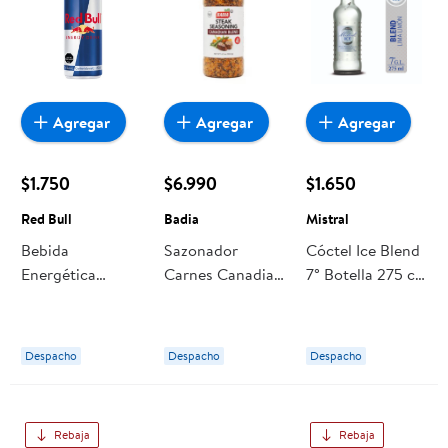
Agregar
Agregar
Agregar
$1.750
$6.990
$1.650
Red Bull
Badia
Mistral
Bebida
Sazonador
Cóctel Ice Blend
Energética
Carnes Canadian
7° Botella 275 cc
Original Lata
Blend 184 g
Mistral
250 ml Red Bull
Badia
Despacho
Despacho
Despacho
Rebaja
Rebaja