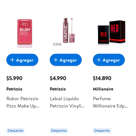
Agregar
Agregar
Agregar
$5.990
$4.990
$14.890
Petrizzio
Petrizzio
Millionaire
Rubor Petrizzio
Labial Líquido
Perfume
Pzzo Make Up
Petrizzio Vinylic
Millionaire Edp
Crema Y Polvo
Ink Purple Red
Red Intense
Duo Cherry Red
Despacho
Despacho
Despacho