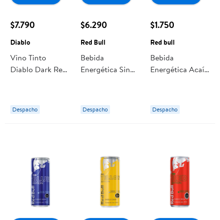
$7.790
$6.290
$1.750
Diablo
Red Bull
Red bull
Vino Tinto
Bebida
Bebida
Diablo Dark Red
Energética Sin
Energética Acaí
Ensamblaje
Azúcar Pack 4
Lata 250 ml Red
Botella
Latas 250 ml
bull
Red Bull
Despacho
Despacho
Despacho