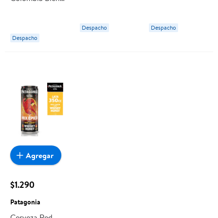
Santa Rosa Bolsa
Edp
ml Austral
250 g Señor K
Despacho
Despacho
Despacho
Agregar
$1.290
Patagonia
Cerveza Red