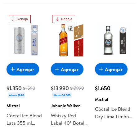
Rebaja
Rebaja
Agregar
Agregar
Agregar
$1.350
$13.990
$1.650
$1.590
$17.990
Ahorra $240
Ahorra $4.000
Mistral
Mistral
Johnnie Walker
Cóctel Ice Blend
Cóctel Ice Blend
Whisky Red
Dry Lima Limón
Lata 355 ml
Label 40° Botella
Botella 275 cc
Mistral
1 L Johnnie
Mistral
Walker