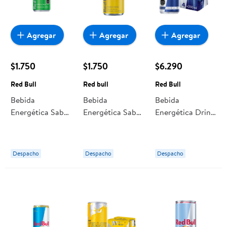
Agregar
Agregar
Agregar
$1.750
$1.750
$6.290
Red Bull
Red bull
Red Bull
Bebida
Bebida
Bebida
Energética Sabor
Energética Sabor
Energética Drink
Fruta Del
Manzana Y
Pack 4 Latas 250
Dragón Lata 250
Jengibre Sin
ml Red Bull
ml Red Bull
Azúcar 250 ml
Despacho
Despacho
Despacho
Red bull