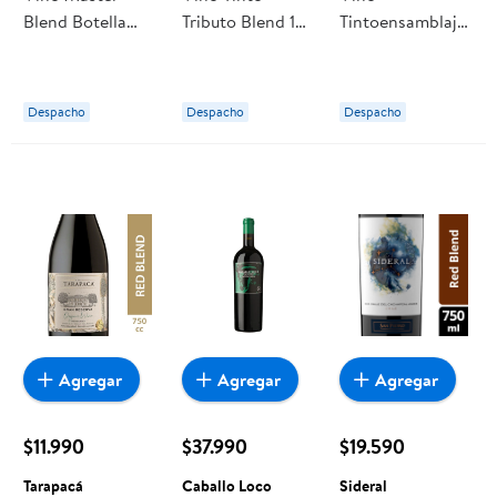
Blend Botella
Tributo Blend 12°
Tintoensamblaje
750 ml 1865
Botella 750 ml
Blend Reserva
Caliterra
Botella 750 ml
Santa Ema
Despacho
Despacho
Despacho
Agregar
Agregar
Agregar
$11.990
$37.990
$19.590
Tarapacá
Caballo Loco
Sideral