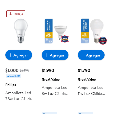
Rebaja
Agregar
Agregar
Agregar
$1.000
$1.990
$1.790
$2.190
Ahorra $1.190
Great Value
Great Value
Philips
Ampolleta Led
Ampolleta Led
Ampolleta Led
3w Luz Cálida
11w Luz Cálida
7.5w Luz Cálida
Base Gu10 1 Un
Base E27 1 Un
Philips
Great Value
Great Value