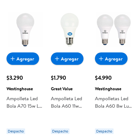
encuentras todo a precios bajos. Compra online con
despacho a domicilio o retiro en tienda, y haz que esta
oportunidad sea realmente conveniente para ti y tu familia.
Agregar
Agregar
Agregar
$3.290
$1.790
$4.990
Westinghouse
Great Value
Westinghouse
Ampolleta Led
Ampolleta Led
Ampolletas Led
Bola A70 15w Lbf
Bola A60 11w
Bola A60 8w Luz
E27
Base E27 1 Un
Fría Base E27,
Westinghouse
Great Value
Pack 2 Un
G10
Westinghouse
Despacho
Despacho
Despacho