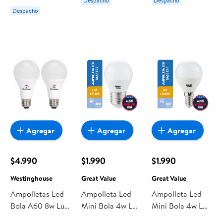
Despacho
Despacho
Despacho
Agregar
Agregar
Agregar
$4.990
$1.990
$1.990
Westinghouse
Great Value
Great Value
Ampolletas Led
Ampolleta Led
Ampolleta Led
Bola A60 8w Luz
Mini Bola 4w Luz
Mini Bola 4w Luz
Cálida Base E27,
Cálida Base E27 1
Cálida Base E14 1