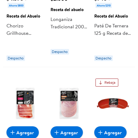
Ahorra $800
Ahorra $210
Receta del abuelo
Receta del Abuelo
Receta del Abuelo
Longaniza
Chorizo
Paté De Ternera
Tradicional 200
Grillhouse
125 g Receta del
g Receta del
Ahumado 8 Un
Abuelo
abuelo
400 g Receta del
Despacho
Abuelo
Despacho
Despacho
Rebaja
Agregar
Agregar
Agregar