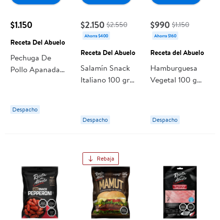
$1.150
$2.150
$990
$2.550
$1.150
Ahorra $400
Ahorra $160
Receta Del Abuelo
Receta Del Abuelo
Receta del Abuelo
Pechuga De
Salamín Snack
Hamburguesa
Pollo Apanada
Italiano 100 gr
Vegetal 100 g
120 gr Receta
Receta Del
Receta del
Del Abuelo
Abuelo
Abuelo
Despacho
Despacho
Despacho
Rebaja