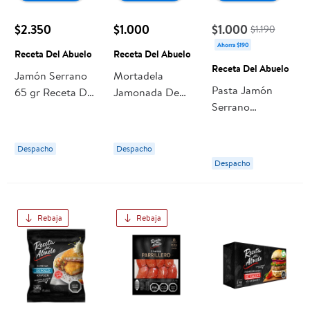
$2.350
$1.000
$1.000
$1.190
Ahorra $190
Receta Del Abuelo
Receta Del Abuelo
Receta Del Abuelo
Jamón Serrano
Mortadela
Pasta Jamón
65 gr Receta Del
Jamonada De
Serrano
Abuelo
Cerdo 100 g
Embutidos 125 g
Receta Del
Receta Del
Abuelo
Despacho
Despacho
Abuelo
Despacho
Rebaja
Rebaja