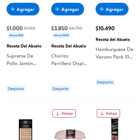
Agregar
Agregar
Agregar
$1.000
$3.850
$10.490
$1.150
$4.790
Ahorra $150
Ahorra $940
Receta del Abuelo
Receta Del Abuelo
Receta Del Abuelo
Hamburguesa De
Suprema De
Chorizo
Vacuno Pack 10
Pollo Jamón
Parrillero Display
Un 1000 gr
Queso 120 g
8 Un 400 g
Receta del
Receta Del
Receta Del
Abuelo
Despacho
Abuelo
Abuelo
Despacho
Despacho
Rebaja
Rebaja