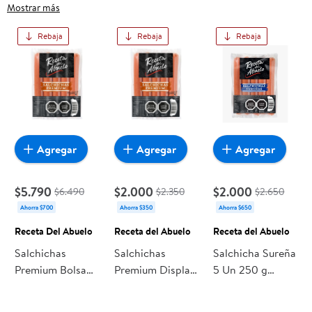
frutas frescas, carnes, pan o productos para el hogar, aquí lo
Mostrar más
encuentras todo a precios bajos. Compra online con
Rebaja
Rebaja
Rebaja
despacho a domicilio o retiro en tienda, y haz que esta
oportunidad sea realmente conveniente para ti y tu familia.
Agregar
Agregar
Agregar
$5.790
$2.000
$2.000
$6.490
$2.350
$2.650
Ahorra $700
Ahorra $350
Ahorra $650
Receta Del Abuelo
Receta del Abuelo
Receta del Abuelo
Salchichas
Salchichas
Salchicha Sureña
Premium Bolsa
Premium Display
5 Un 250 g
15 Un 15 Un
5 Un 250 g
Receta del
Receta Del
Receta del
Abuelo