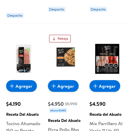
400 g Receta
Abuelo
Despacho
Despacho
Del Abuelo
Despacho
Rebaja
Agregar
Agregar
Agregar
$4.190
$4.950
$4.590
$5.990
Ahorra $1.040
Receta Del Abuelo
Receta del Abuelo
Receta Del Abuelo
Tocino Ahumado
Mix Parrillero Al
Pizza Pollo Bbq
150 gr Receta
Vacío 11 Un 400