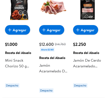
Agregar
Agregar
Agregar
$1.000
$12.600
$2.250
$14.760
Ahorra $2.160
Receta del Abuelo
Receta del Abuelo
Receta del Abuelo
Mini Snack
Jamón De Cerdo
Jamón
Chorizo 50 g
Acaramelado
Acaramelado De
Receta del
Corte Pluma 125
Campo 250 g
Abuelo
g Receta del
Receta del
Abuelo
Despacho
Despacho
Abuelo
Despacho