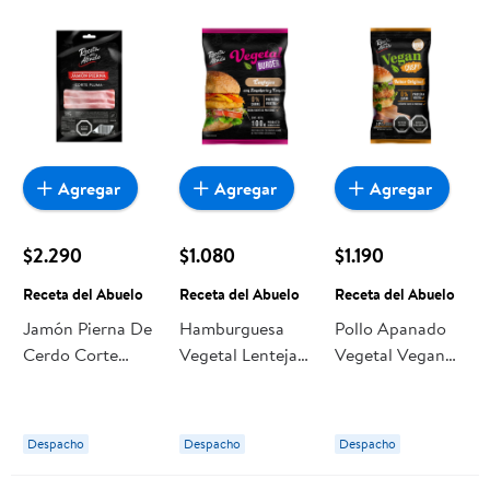
Agregar
Agregar
Agregar
$2.290
$1.080
$1.190
Receta del Abuelo
Receta del Abuelo
Receta del Abuelo
Jamón Pierna De
Hamburguesa
Pollo Apanado
Cerdo Corte
Vegetal Lentejas
Vegetal Vegan
Pluma
Con Zanahoria Y
Crispy 120 gr
Tradicional 125 g
Tomate 100 g
Receta del
Receta del
Receta del
Abuelo
Despacho
Despacho
Despacho
Abuelo
Abuelo