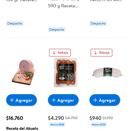
590 g Receta
Del Abuelo
g Receta del
Del Abuelo
Abuelo
Despacho
Despacho
Despacho
Rebaja
Rebaja
Agregar
Agregar
Agregar
$16.760
$4.290
$940
$4.790
$1.190
Ahorra $500
Ahorra $250
Receta del Abuelo