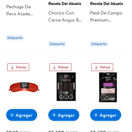
Receta Del Abuelo
Receta Del Abuelo
Pechuga De
Chorizo Con
Paté De Campo
Pavo Asada
Carne Angus 8
Premium
Granel 250 g
Un 400 g Receta
Embutido 125 g
Receta del
Del Abuelo
Receta Del
Abuelo
Despacho
Abuelo
Despacho
Despacho
Rebaja
Rebaja
Rebaja
Agregar
Agregar
Agregar