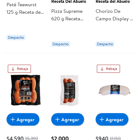
Receta Del Abuelo
Receta del Abuelo
Paté Teewurst
Pizza Supreme
Chorizo De
125 g Receta del
620 g Receta
Campo Display 8
Abuelo
Del Abuelo
Un 400 g Receta
del Abuelo
Despacho
Despacho
Despacho
Rebaja
Rebaja
Agregar
Agregar
Agregar
$4.590
$2.000
$940
$5.390
$1.150