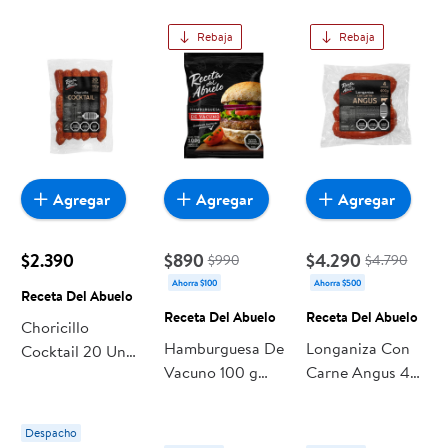
Rebaja
Rebaja
Agregar
Agregar
Agregar
$2.390
$890
$4.290
$990
$4.790
Ahorra $100
Ahorra $500
Receta Del Abuelo
Receta Del Abuelo
Receta Del Abuelo
Choricillo
Hamburguesa De
Longaniza Con
Cocktail 20 Un
Vacuno 100 g
Carne Angus 4
180 g Receta Del
Receta Del
Un 400 g Receta
Abuelo
Abuelo
Del Abuelo
Despacho