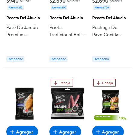
$940
$2.690
$2.690
$1.150
$2.890
$3.390
Ahorra $210
Ahorra $200
Ahorra $700
Receta Del Abuelo
Receta Del Abuelo
Receta Del Abuelo
Paté De Jamón
Prieta
Pechuga De
Premium
Tradicional Bolsa
Pavo Cocida
Embutido 125 g
3 Un 350 g
Corte Pluma 125
Receta Del
Receta Del
g Receta Del
Abuelo
Abuelo
Abuelo
Despacho
Despacho
Despacho
Rebaja
Rebaja
Agregar
Agregar
Agregar