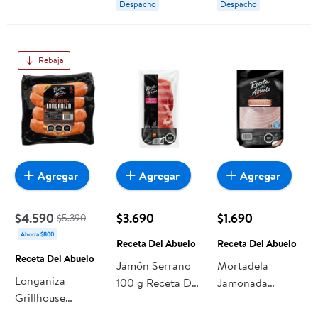
Despacho
Despacho
Rebaja
Agregar
Agregar
Agregar
$4.590
$3.690
$1.690
$5.390
Ahorra $800
Receta Del Abuelo
Receta Del Abuelo
Receta Del Abuelo
Jamón Serrano
Mortadela
Longaniza
100 g Receta Del
Jamonada
Grillhouse
Abuelo
Display 150 g
Ahumada 4 Un
Receta Del