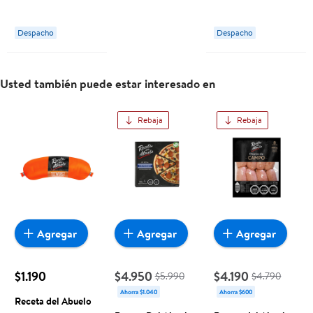
Abuelo
Receta del
Abuelo
Despacho
Despacho
Usted también puede estar interesado en
Rebaja
Rebaja
Agregar
Agregar
Agregar
$1.190
$4.950
$4.190
$5.990
$4.790
Ahorra $1.040
Ahorra $600
Receta del Abuelo