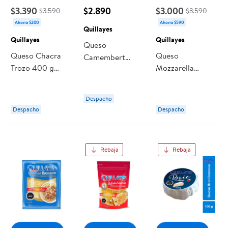
$3.390
$2.890
$3.000
$3.590
$3.590
Ahorra $200
Ahorra $590
Quillayes
Quillayes
Quillayes
Queso
Queso Chacra
Queso
Camembert
Trozo 400 g
Mozzarella
Trozo 100 g
Quillayes
Granulado 200 g
Quillayes
Quillayes
Despacho
Despacho
Despacho
Rebaja
Rebaja