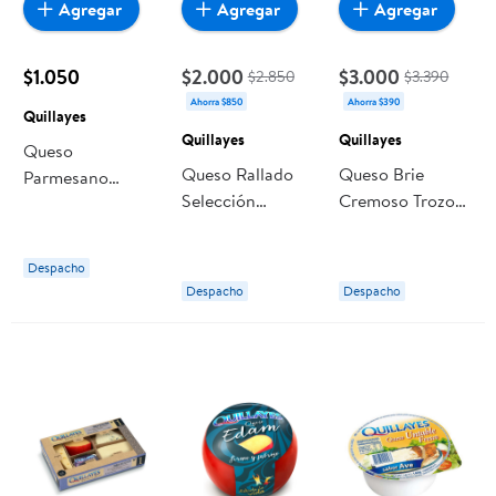
Agregar
Agregar
Agregar
$1.050
$2.000
$3.000
$2.850
$3.390
Ahorra $850
Ahorra $390
Quillayes
Quillayes
Quillayes
Queso
Queso Rallado
Queso Brie
Parmesano
Selección
Cremoso Trozo
Rallado 40 g
Gruyere Y
100 g Quillayes
Quillayes
Mozzarella 100 g
Despacho
Quillayes
Despacho
Despacho