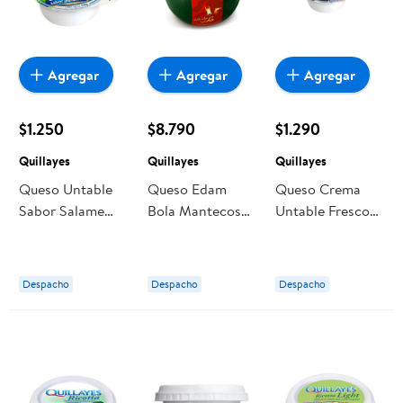
Agregar
Agregar
Agregar
$1.250
$8.790
$1.290
Quillayes
Quillayes
Quillayes
Queso Untable
Queso Edam
Queso Crema
Sabor Salame
Bola Mantecoso
Untable Fresco
140 g Quillayes
Oregano Trozo
Sabor Natural
325 g Quillayes
140 g Quillayes
Despacho
Despacho
Despacho