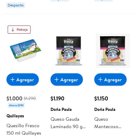
Despacho
Rebaja
Agregar
Agregar
Agregar
$1.000
$1.190
$1.150
$1.290
Ahorra $290
Doña Paula
Doña Paula
Quillayes
Queso Gauda
Queso
Quesillo Fresco
Laminado 90 g
Mantecoso
150 ml Quillayes
Doña Paula
Laminado 90 g