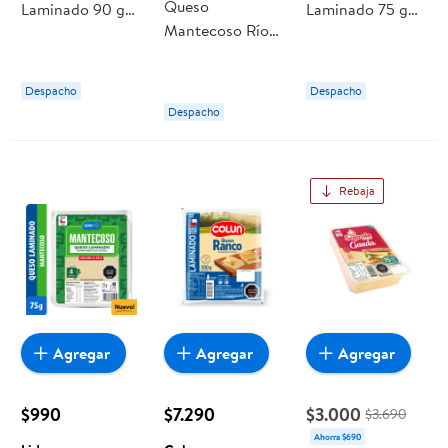
Queso
Laminado 90 g
Laminado 75 g
Mantecoso Río
Doña Paula
Lider
Bueno Laminado
500 g Colun
Despacho
Despacho
Despacho
Rebaja
Agregar
Agregar
Agregar
$990
$7.290
$3.000
$3.690
Ahorra $690