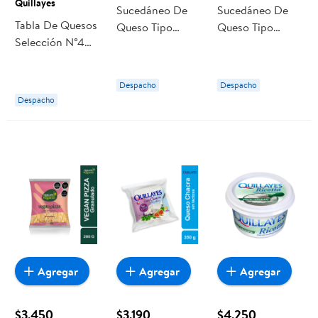
Quillayes
Sucedáneo De
Sucedáneo De
Tabla De Quesos
Queso Tipo
Queso Tipo
Selección N°4
Gauda (vegano)
Cheddar
200 g Quillayes
200 g Quillayes
(vegano) 200 g
Quillayes
Despacho
Despacho
Despacho
Agregar
Agregar
Agregar
$3.450
$3.190
$4.250