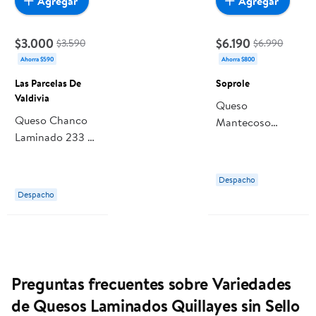
Agregar
Agregar
$3.000
$6.190
$3.590
$6.990
Ahorra $590
Ahorra $800
Las Parcelas De
Soprole
Valdivia
Queso
Queso Chanco
Mantecoso
Laminado 233 g
Quilque
Las Parcelas De
Laminado
Valdivia
Resellable 500 g
Despacho
Soprole
Despacho
Preguntas frecuentes sobre Variedades
de Quesos Laminados Quillayes sin Sello