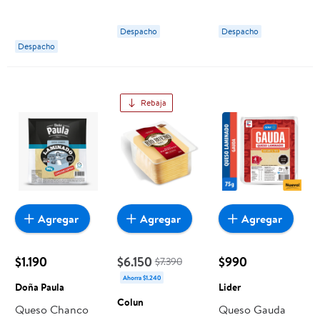
Doña Paula
Despacho
Despacho
Despacho
Rebaja
Agregar
Agregar
Agregar
$1.190
$6.150
$990
$7.390
Ahorra $1.240
Doña Paula
Lider
Colun
Queso Chanco
Queso Gauda