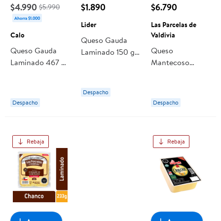
$4.990
$1.890
$6.790
$5.990
Ahorra $1.000
Lider
Las Parcelas de
Calo
Valdivia
Queso Gauda
Queso Gauda
Queso
Laminado 150 g
Laminado 467 g
Mantecoso
Lider
Calo
Laminado 350 g
Las Parcelas de
Despacho
Valdivia
Despacho
Despacho
Rebaja
Rebaja