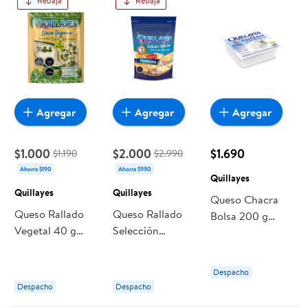
Rebaja
Rebaja
Agregar
Agregar
Agregar
$1.000
$2.000
$1.690
$1.190
$2.990
Ahorra $190
Ahorra $990
Quillayes
Quillayes
Quillayes
Queso Chacra
Queso Rallado
Queso Rallado
Bolsa 200 g
Vegetal 40 g
Selección
Quillayes
Quillayes
Parmesano 100 g
Quillayes
Despacho
Despacho
Despacho