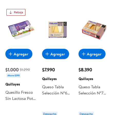
Rebaja
Agregar
Agregar
Agregar
$1.000
$7.990
$8.390
$1.290
Ahorra $290
Quillayes
Quillayes
Quillayes
Queso Tabla
Queso Tabla
Quesillo Fresco
Selección N°6
Selección N°7
Sin Lactosa Pote
Caja 200 g
Caja 210 g
150 g Quillayes
Quillayes
Quillayes
Despacho
Despacho