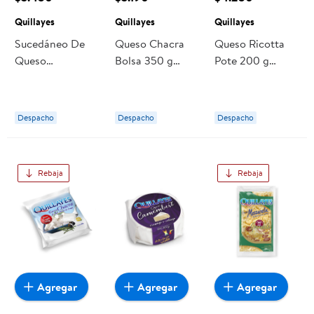
Quillayes
Quillayes
Quillayes
Sucedáneo De
Queso Chacra
Queso Ricotta
Queso
Bolsa 350 g
Pote 200 g
Granulado Para
Quillayes
Quillayes
Pizza Vegetal
200 g Quillayes
Despacho
Despacho
Despacho
Rebaja
Rebaja
Agregar
Agregar
Agregar