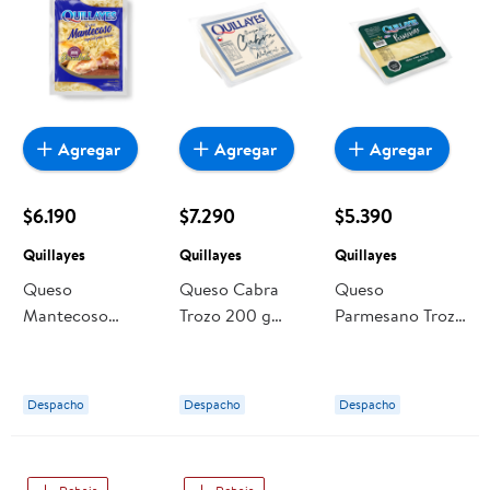
Agregar
Agregar
Agregar
$6.190
$7.290
$5.390
Quillayes
Quillayes
Quillayes
Queso
Queso Cabra
Queso
Mantecoso
Trozo 200 g
Parmesano Trozo
Granulado 400 g
Quillayes
200 g Quillayes
Quillayes
Despacho
Despacho
Despacho