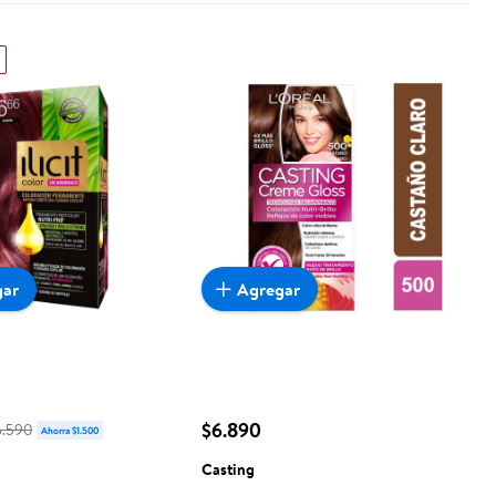
gar
Agregar
$6.890
6.590
Ahorra $1.500
Casting