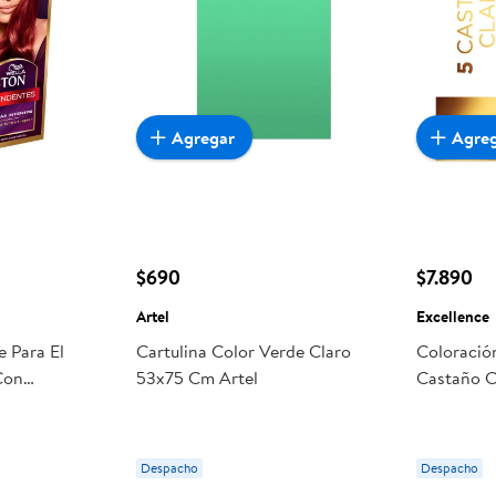
Agregar
Agre
$690
$7.890
Artel
Excellence
e Para El
Cartulina Color Verde Claro
Coloració
Con
53x75 Cm Artel
Castaño C
tante 5546
Despacho
Despacho