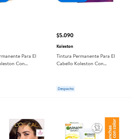
$5.090
Koleston
ermanente Para El
Tintura Permanente Para El
oleston Con
Cabello Koleston Con
to Hidratante 7746
Tratamiento Hidratante 60 Rubio
ente
Oscuro
Despacho