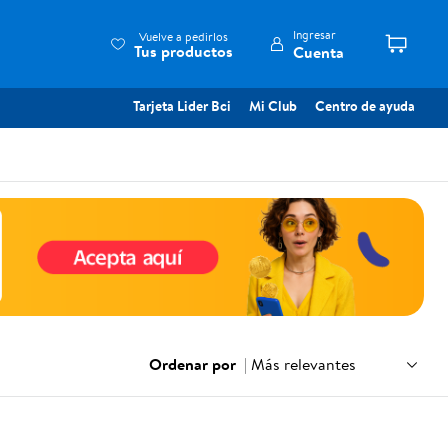
Ingresar
Vuelve a pedirlos
Tus productos
Cuenta
Tarjeta Lider Bci
Mi Club
Centro de ayuda
Ordenar por
|
Más relevantes