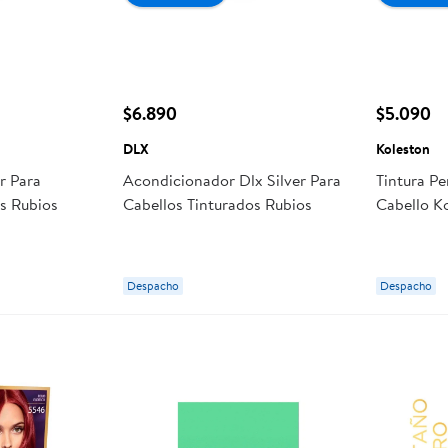
$6.890
$5.090
DLX
Koleston
r Para
Acondicionador Dlx Silver Para
Tintura P
os Rubios
Cabellos Tinturados Rubios
Cabello K
Tratamien
Rojo Ardi
Despacho
Despacho