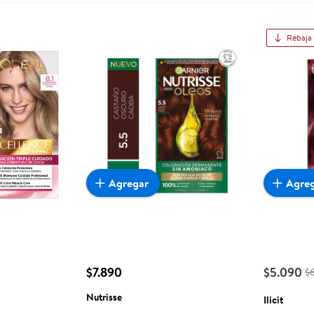
Rebaja
Agregar
Agre
$7.890
$5.090
$
Nutrisse
Ilicit