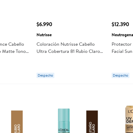
$6.990
$12.390
Nutrisse
Neutrogen
ence Cabello
Coloración Nutrisse Cabello
Protector
o Matte Tono
Ultra Cobertura 81 Rubio Claro
Facial Su
Cenizo Profundo
50+ Tono 
Despacho
Despacho