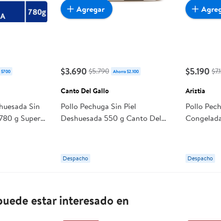
Agregar
Agre
$3.690
$5.190
$5.790
$7.
 $700
Ahorra $2.100
Canto Del Gallo
Ariztia
huesada Sin
Pollo Pechuga Sin Piel
Pollo Pec
780 g Super
Deshuesada 550 g Canto Del
Congelada
Gallo
Despacho
Despacho
uede estar interesado en