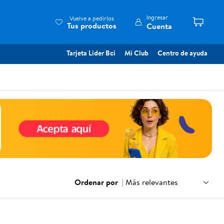
Ingresar
Vuelve a pedirlos
Tus productos
Cuenta
Tarjeta Lider Bci
Mi Club
Centro de ayuda
Ordenar por
|
Más relevantes