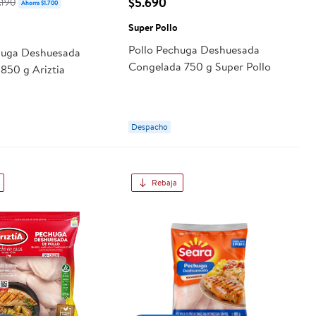
$5.690
.190
Ahorra $1.700
Super Pollo
Pollo Pechuga Deshuesada
huga Deshuesada
Congelada 750 g Super Pollo
850 g Ariztia
Despacho
Rebaja