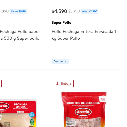
$4.590
4.890
$5.790
Ahorra $1.890
Ahorra $1.200
Super Pollo
 Pechuga Pollo Sabor
Pollo Pechuga Entera Envasada 1
la 500 g Super pollo
kg Super Pollo
Despacho
Rebaja