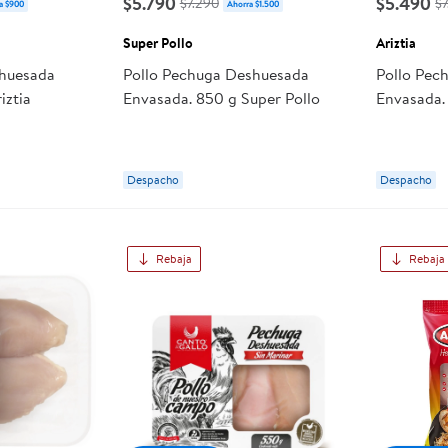
$5.790
$5.490
$7.290
$7
a $900
Ahorra $1.500
Super Pollo
Ariztia
shuesada
Pollo Pechuga Deshuesada
Pollo Pec
iztia
Envasada. 850 g Super Pollo
Envasada. 
Despacho
Despacho
Rebaja
Rebaja