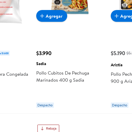
Agregar
Agre
$3.990
$5.190
$5
a $1.600
Sadia
Ariztia
Pollo Cubitos De Pechuga
era Congelada
Pollo Pec
Marinados 400 g Sadia
900 g Ariz
Despacho
Despacho
Rebaja