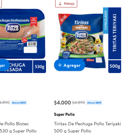
Rebaja
gar
Agregar
$4.000
4.890
$4.890
Ahorra $890
Ahorra $890
Super Pollo
e Pollo Bistec
Tiritas De Pechuga Pollo Teriyaki
530 g Super Pollo
500 g Super Pollo