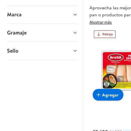
Aprovecha las mejore
Marca
pan o productos para
oportunidad sea real
Mostrar más
Gramaje
Rebaja
Sello
Agregar