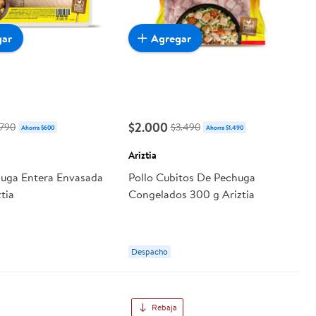
gar
Agregar
$2.000
.790
$3.490
Ahorra $600
Ahorra $1.490
Ariztia
huga Entera Envasada
Pollo Cubitos De Pechuga
tia
Congelados 300 g Ariztia
Despacho
Rebaja