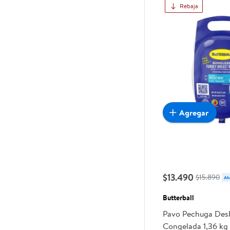
Rebaja
Agregar
$13.490
$15.890
Ah
Butterball
Pavo Pechuga Des
Congelada 1,36 kg 