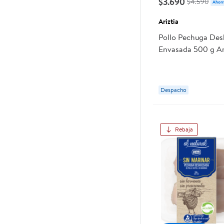
$3.690
$4.590
Ahorr
Ariztia
Pollo Pechuga De
Envasada 500 g Ar
Despacho
Rebaja