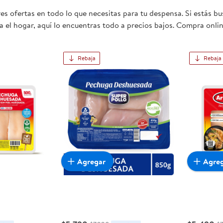
s ofertas en todo lo que necesitas para tu despensa. Si estás b
 el hogar, aquí lo encuentras todo a precios bajos. Compra onlin
mente conveniente para ti y tu familia.
Rebaja
Rebaja
Agregar
Agre