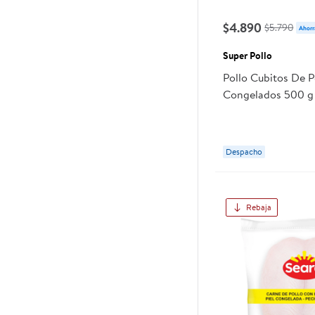
$4.890
$5.790
Ahorr
Super Pollo
Pollo Cubitos De 
Congelados 500 g 
Despacho
Rebaja