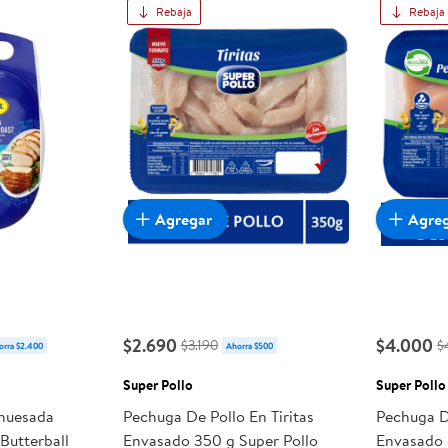
Rebaja
Rebaja
Agregar
Agre
$2.690
$4.000
$3.190
$
orra $2.400
Ahorra $500
Super Pollo
Super Pollo
huesada
Pechuga De Pollo En Tiritas
Pechuga D
Butterball
Envasado 350 g Super Pollo
Envasado 