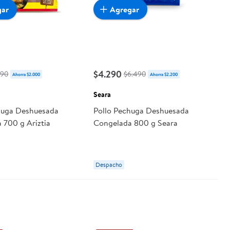
gar
Agregar
$4.290
190
$6.490
Ahorra $2.000
Ahorra $2.200
Seara
huga Deshuesada
Pollo Pechuga Deshuesada
 700 g Ariztia
Congelada 800 g Seara
Despacho