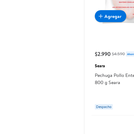
Agregar
$2.990
$4.590
Ahorr
Seara
Pechuga Pollo Ent
800 g Seara
Despacho