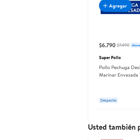
Agregar
$6.790
$7.490
Ahorra
Super Pollo
Pollo Pechuga Des
Marinar Envasada 
Pollo
Despacho
Usted también p