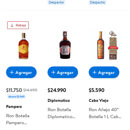
Despacho
Despacho
Rebaja
Agregar
Agregar
Agregar
$11.750
$24.990
$5.590
$14.690
Ahorra $2.940
Diplomatico
Cabo Viejo
Pampero
Ron Botella
Ron Añejo 40°
Ron Botella
Diplomatico
Botella 1 L Cabo
Pampero
Mantuano 40g
Viejo
Especial 40g