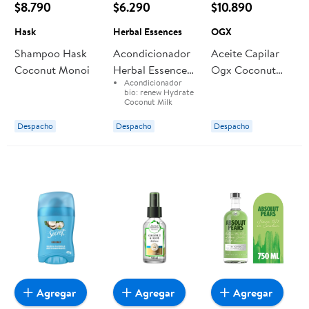
$8.790
$6.290
$10.890
Hask
Herbal Essences
OGX
Shampoo Hask
Acondicionador
Aceite Capilar
Coconut Monoi
Herbal Essences
Ogx Coconut
Acondicionador
Bío:renew
Milk
bío:
renew Hydrate
Hydrate
Coconut Milk
Marca:
Herbal
Coconut Milk
Essences
Despacho
Despacho
Despacho
Agregar
Agregar
Agregar