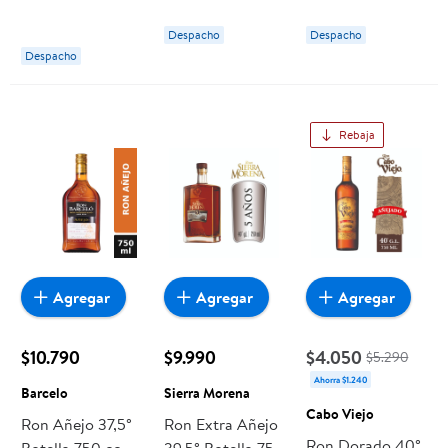
Despacho
Despacho
Despacho
Rebaja
Agregar
Agregar
Agregar
$10.790
$9.990
$4.050
$5.290
Ahorra $1.240
Barcelo
Sierra Morena
Cabo Viejo
Ron Añejo 37,5°
Ron Extra Añejo
Ron Dorado 40°