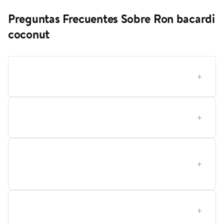
Preguntas Frecuentes Sobre Ron bacardi
coconut
¿Cómo elegir el ron con coco adecuado para tus
bebidas y ocasiones?
¿Qué significa el perfil de sabor y aroma en este ron
con coco y por qué importa?
¿Este ron es más adecuado para principiantes o para
consumidores experimentados, y cómo usarlo en
diferentes escenarios?
¿Cómo almacenar y abrir este ron con coco para
conservar su sabor?