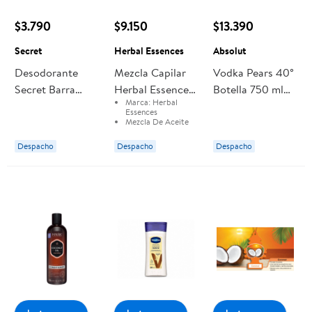
$3.790
$9.150
$13.390
Secret
Herbal Essences
Absolut
Desodorante
Mezcla Capilar
Vodka Pears 40°
Secret Barra
Herbal Essences
Botella 750 ml
Marca:
Herbal
Coconut
De Aceite
Absolut
Essences
Bio:renew
Mezcla De Aceite
Bio:
Renew
Coconut Y Aloe
Coconut y Aloe
Despacho
Despacho
Despacho
Para El Cabello
Para El Cabello