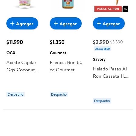
Agregar
Agregar
Agregar
$11.990
$1.350
$2.990
$3.590
Ahorra $600
OGX
Gourmet
Savory
Aceite Capilar
Esencia Ron 60
Helado Pasas Al
Ogx Coconut
cc Gourmet
Ron Cassata 1 L
Miracle
Savory
Despacho
Despacho
Despacho