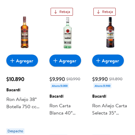
Rebaja
Rebaja
Agregar
Agregar
Agregar
$10.890
$9.990
$9.990
$10.990
$11.890
Ahorra $1.000
Ahorra $1.900
Bacardí
Bacardí
Bacardí
Ron Añejo 38°
Ron Carta
Ron Añejo Carta
Botella 750 cc
Blanca 40°
Selecta 35°
Bacardí
Botella 980 ml
Botella 980 ml
Bacardí
Bacardí
Despacho