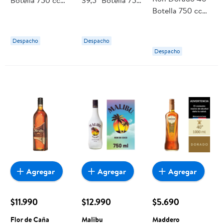
Botella 750 cc
39,5° Botella 750
Botella 750 cc
Barcelo
cc Sierra Morena
Cabo Viejo
Despacho
Despacho
Despacho
Agregar
Agregar
Agregar
$11.990
$12.990
$5.690
Flor de Caña
Malibu
Maddero