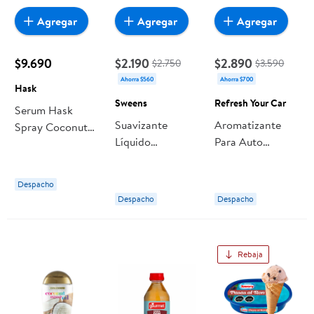
Agregar
Agregar
Agregar
$9.690
$2.190
$2.890
$2.750
$3.590
Ahorra $560
Ahorra $700
Hask
Sweens
Refresh Your Car
Serum Hask
Suavizante
Aromatizante
Spray Coconut
Líquido
Para Auto
Oil 5 En 1
Concentrado
Coconut, 1 Un 1
Fresh Coconut
Un Refresh Your
Despacho
Botella 500 ml
Car
Despacho
Despacho
Sweens
Rebaja