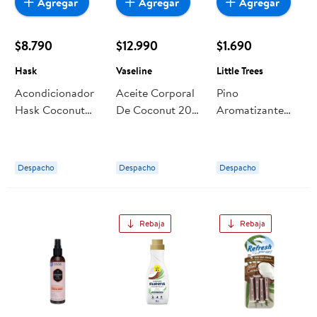
Agregar
Agregar
Agregar
$8.790
$12.990
$1.690
Hask
Vaseline
Little Trees
Acondicionador
Aceite Corporal
Pino
Hask Coconut
De Coconut 200
Aromatizante
Monoi
ml Vaseline
Coconut Little
Trees
Despacho
Despacho
Despacho
Rebaja
Rebaja