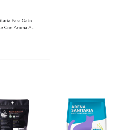
itaria Para Gato
te Con Aroma A
olsa 2 Kg Stay Happy