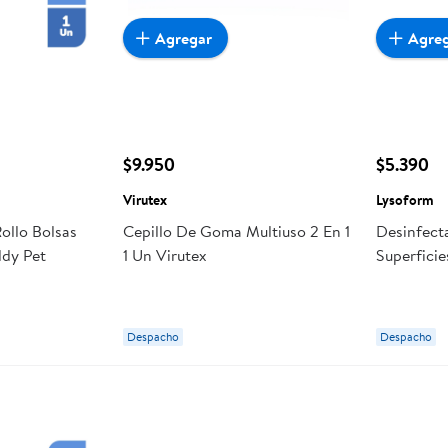
Agregar
Agre
$9.950
$5.390
Virutex
Lysoform
ollo Bolsas
Cepillo De Goma Multiuso 2 En 1
Desinfect
ddy Pet
1 Un Virutex
Superfici
495 ml Ly
Despacho
Despacho