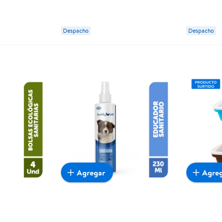
Happy
Despacho
Despacho
Agregar
Agre