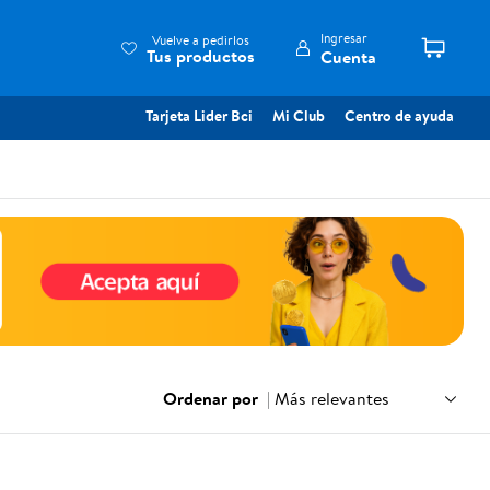
Ingresar
Vuelve a pedirlos
Tus productos
Cuenta
Tarjeta Lider Bci
Mi Club
Centro de ayuda
Ordenar por
|
Más relevantes