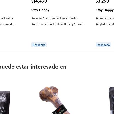
$14.490
$3.290
Stay Happy
Stay Happy
ara Gato
Arena Sanitaria Para Gato
Arena San
Aroma A
Aglutinante Bolsa 10 kg Stay
Aglutinan
kg Stay Happy
Happy
Lavanda B
Despacho
Despacho
uede estar interesado en