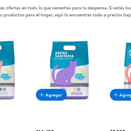
es ofertas en todo lo que necesitas para tu despensa. Si estás 
 o productos para el hogar, aquí lo encuentras todo a precios ba
ta oportunidad sea realmente conveniente para ti y tu familia.
Agregar
Agre