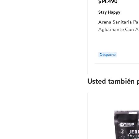
$14.490
Stay Happy
Arena Sanitaria P
Aglutinante Con 
Lavanda Bolsa 10 
Despacho
Usted también p