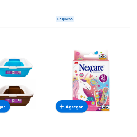
Buddy Pet
Despacho
gar
Agregar