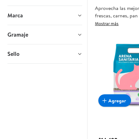
Aprovecha las mejor
Marca
frescas, carnes, pan
tienda, y haz que es
Mostrar más
Gramaje
Sello
Agregar