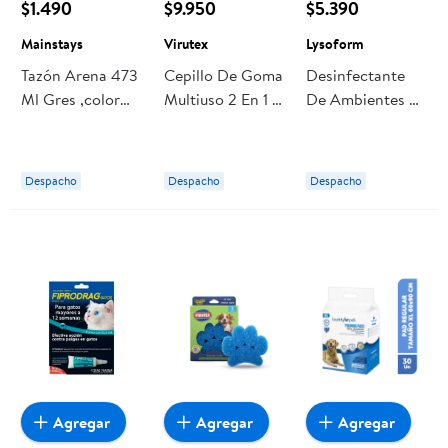
$1.490
$9.950
$5.390
Mainstays
Virutex
Lysoform
Tazón Arena 473
Cepillo De Goma
Desinfectante
Ml Gres ,color
Multiuso 2 En 1 1
De Ambientes Y
Surtido 1 Pieza 1
Un Virutex
Superficies
Un Mainstays
Aerosol Lavanda
Lata 495 ml
Despacho
Despacho
Despacho
Lysoform
Agregar
Agregar
Agregar