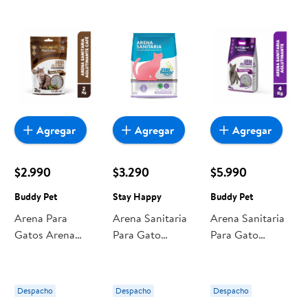
pan o productos para el hogar, aquí lo encuentras todo a
precios bajos. Compra online con despacho a domicilio o
retiro en tienda, y haz que esta oportunidad sea realmente
conveniente para ti y tu familia.
Agregar
Agregar
Agregar
$2.990
$3.290
$5.990
Buddy Pet
Stay Happy
Buddy Pet
Arena Para
Arena Sanitaria
Arena Sanitaria
Gatos Arena
Para Gato
Para Gato
Sanitaria
Aglutinante Con
Aglutinante Con
Aglutinante Café
Aroma A
Aroma A
Café 2 kg Buddy
Lavanda Bolsa 2
Lavanda Bolsa 4
Despacho
Despacho
Despacho
Pet
Kg Stay Happy
Kg Buddy Pet