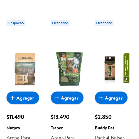
Gato, Producto
Gato 43x32x14
Aroma Natural 4
Surtido 1 Un
Cm 1 Un Buddy
kg Stay Happy
Buddy Pet
Pet
Despacho
Despacho
Despacho
Agregar
Agregar
Agregar
$11.490
$13.490
$2.850
Nutpro
Traper
Buddy Pet
Arena Para
Arena Para
Pack 4 Bolsas