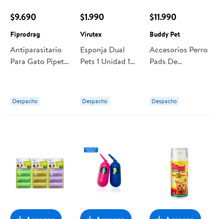
$9.690
$1.990
$11.990
Fiprodrag
Virutex
Buddy Pet
Antiparasitario
Esponja Dual
Accesorios Perro
Para Gato Pipeta
Pets 1 Unidad 1
Pads De
Externa 1 Un
Un Virutex
Entrenamiento
Fiprodrag
Xl 90x60 Cm 30
Un Buddy Pet
Despacho
Despacho
Despacho