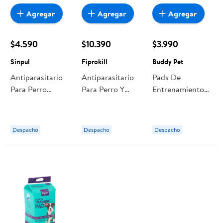
Agregar
Agregar
Agregar
$4.590
$10.390
$3.990
Sinpul
Fiprokill
Buddy Pet
Antiparasitario
Antiparasitario
Pads De
Para Perro
Para Perro Y
Entrenamiento
Pipeta Externa
Gato Spray
Para Perro M
Raza Mediana 1
Externo 50 ml
60x60 Cm 10 Un
Un Sinpul
Fiprokill
Buddy Pet
Despacho
Despacho
Despacho