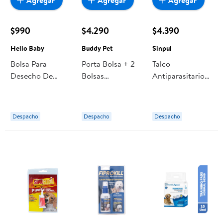
Agregar
Agregar
Agregar
$990
$4.290
$4.390
Hello Baby
Buddy Pet
Sinpul
Bolsa Para
Porta Bolsa + 2
Talco
Desecho De
Bolsas
Antiparasitario
Mascota 1 Un
Ecológicas 1 Un
Para Gato Lata
Hello Baby
Buddy Pet
100 g Sinpul
Despacho
Despacho
Despacho