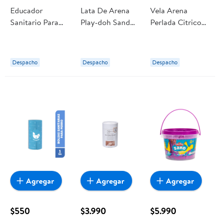
Educador
Lata De Arena
Vela Arena
Sanitario Para
Play-doh Sand
Perlada Citrico
Perro 230 ml
Contenedor
Limon 500g
Buddy Pet
Sensorial
Mainstays
Jurasico
Despacho
Despacho
Despacho
Agregar
Agregar
Agregar
$550
$3.990
$5.990