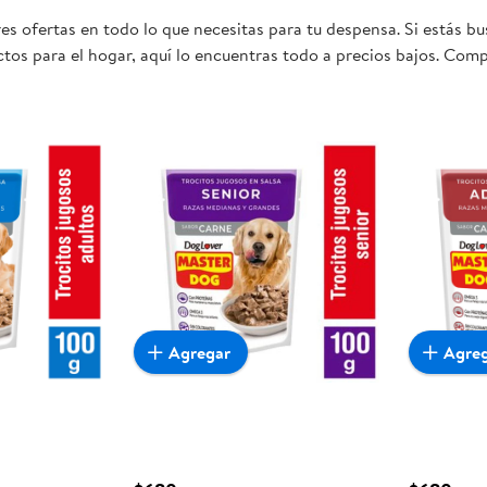
es ofertas en todo lo que necesitas para tu despensa. Si estás 
tos para el hogar, aquí lo encuentras todo a precios bajos. Comp
 sea realmente conveniente para ti y tu familia.
Agregar
Agre