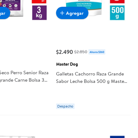
gar
Agregar
$2.490
$2.850
Ahorra $360
Master Dog
Seco Perro Senior Raza
Galletas Cachorro Raza Grande
rande Carne Bolsa 3
Sabor Leche Bolsa 500 g Master
r Dog
Dog
Despacho