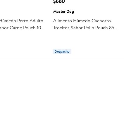
$680
Master Dog
Húmedo Perro Adulto
Alimento Húmedo Cachorro
Sabor Carne Pouch 100
Trocitos Sabor Pollo Pouch 85 g
 Dog
Master Dog
Despacho