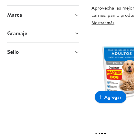
Aprovecha las mejor
Marca
carnes, pan o produc
que esta oportunidad
Mostrar más
Gramaje
Sello
Agregar