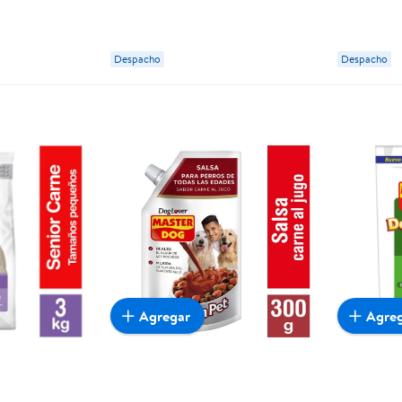
Carne Bolsa 3 Kg Master Dog
Master D
Despacho
Despacho
Agregar
Agre