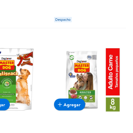
og
Despacho
gar
Agregar