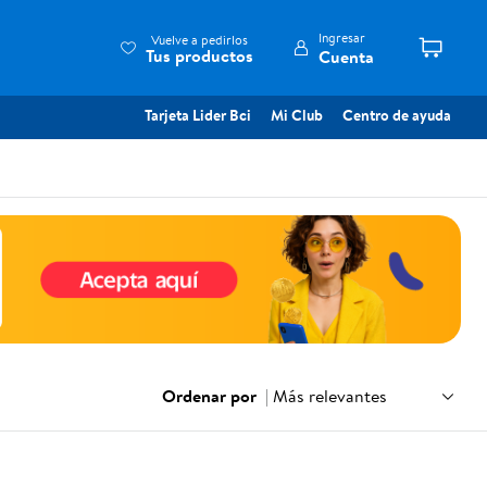
Ingresar
Vuelve a pedirlos
Tus productos
Cuenta
Tarjeta Lider Bci
Mi Club
Centro de ayuda
Ordenar por
|
Más relevantes