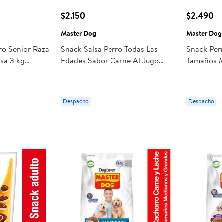
$2.150
$2.490
Master Dog
Master Dog
ro Senior Raza
Snack Salsa Perro Todas Las
Snack Perr
sa 3 kg
Edades Sabor Carne Al Jugo
Tamaños M
Doypack 300 g Master Dog
Pollo Bol
Despacho
Despacho