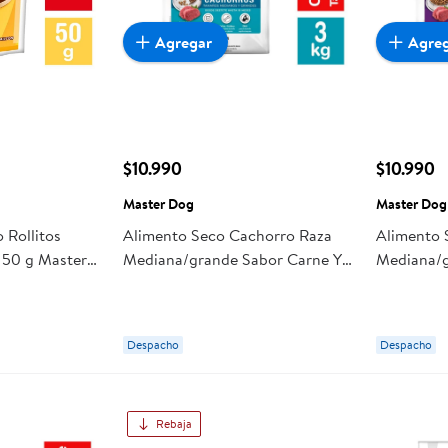
Agregar
Agre
$10.990
$10.990
Master Dog
Master Dog
 Rollitos
Alimento Seco Cachorro Raza
Alimento 
 50 g Master
Mediana/grande Sabor Carne Y
Mediana/g
Leche Bolsa 3 Kg Master Dog
Kg Maste
Despacho
Despacho
Rebaja