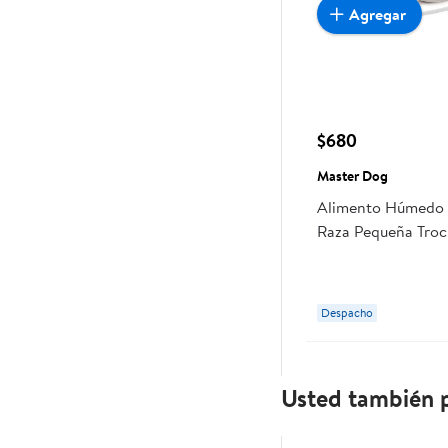
Agregar
$680
Master Dog
Alimento Húmedo 
Raza Pequeña Troc
Carne Pouch 85 g
Despacho
Usted también p