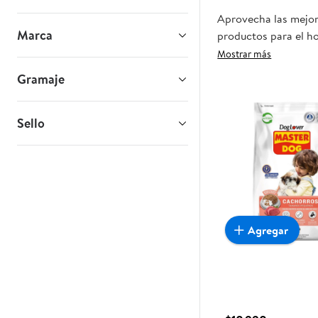
Aprovecha las mejore
Marca
productos para el ho
oportunidad sea real
Mostrar más
Gramaje
Sello
Agregar