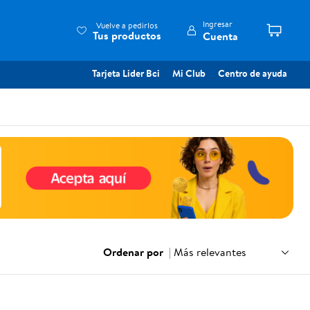
Ingresar
Vuelve a pedirlos
Tus productos
Cuenta
Tarjeta Lider Bci
Mi Club
Centro de ayuda
Ordenar por
|
Más relevantes