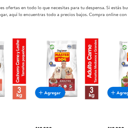
s ofertas en todo lo que necesitas para tu despensa. Si estás b
gar, aquí lo encuentras todo a precios bajos. Compra online con 
mente conveniente para ti y tu familia.
Agregar
Agre