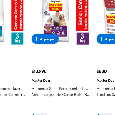
Agregar
Agre
$10.990
$680
Master Dog
Master Dog
chorro Raza
Alimento Seco Perro Senior Raza
Alimento 
abor Carne Y
Mediana/grande Carne Bolsa 3
Trocitos 
Master Dog
Kg Master Dog
g Master