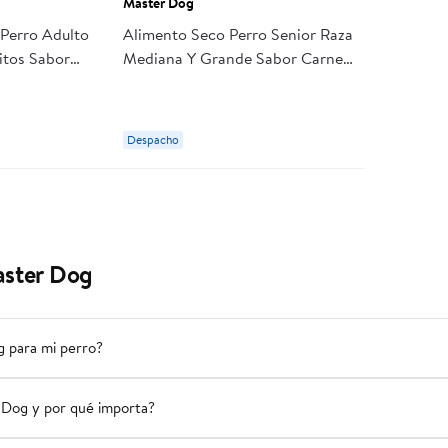
Master Dog
Perro Adulto
Alimento Seco Perro Senior Raza
itos Sabor
Mediana Y Grande Sabor Carne
 Master Dog
Bolsa 300 g Master Dog
Despacho
aster Dog
g para mi perro?
er Dog y por qué importa?