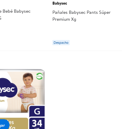
Babysec
e Bebé Babysec
Pañales Babysec Pants Súper
G
Premium Xg
Despacho
gar