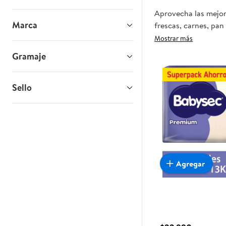
Aprovecha las mejore
Marca
frescas, carnes, pan
tienda, y haz que es
Mostrar más
Gramaje
Sello
Agregar