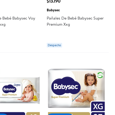
$13.190
Babysec
e Bebé Babysec Voy
Pañales De Bebé Babysec Super
-xxg
Premium Xxg
Despacho