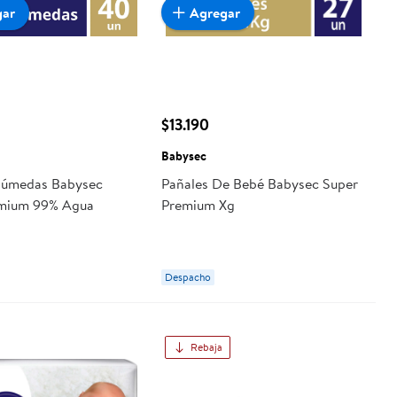
gar
Agregar
$13.190
Babysec
 Húmedas Babysec
Pañales De Bebé Babysec Super
emium 99% Agua
Premium Xg
Despacho
Rebaja