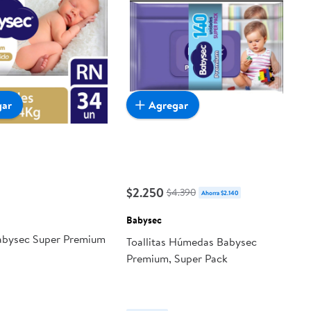
gar
Agregar
$2.250
$4.390
Ahorra $2.140
Babysec
abysec Super Premium
Toallitas Húmedas Babysec
Premium, Super Pack