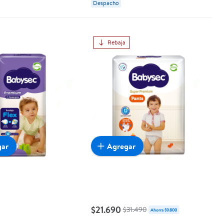
Despacho
Rebaja
gar
Agregar
$21.690
$31.490
Ahorra $9.800