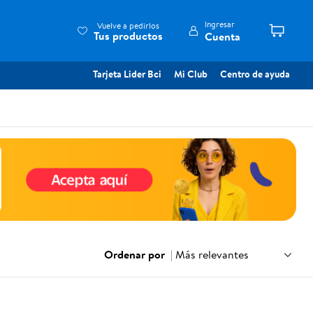
Ingresar
Vuelve a pedirlos
Tus productos
Cuenta
Tarjeta Lider Bci
Mi Club
Centro de ayuda
Ordenar por
|
Más relevantes