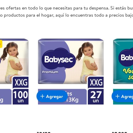
s ofertas en todo lo que necesitas para tu despensa. Si estás b
 o productos para el hogar, aquí lo encuentras todo a precios ba
ta oportunidad sea realmente conveniente para ti y tu familia.
Agregar
Agre