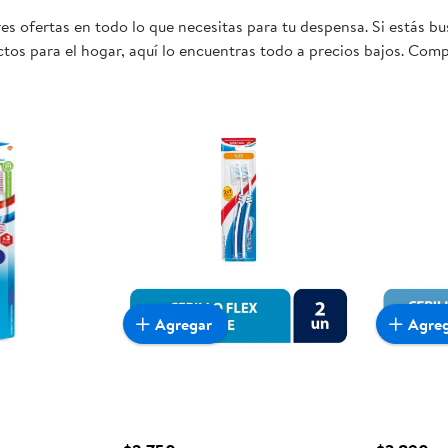
s ofertas en todo lo que necesitas para tu despensa. Si estás b
tos para el hogar, aquí lo encuentras todo a precios bajos. Comp
 sea realmente conveniente para ti y tu familia.
Agregar
Agre