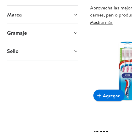
Aprovecha las mejore
Marca
carnes, pan o produc
que esta oportunidad
Mostrar más
Gramaje
Sello
Agregar