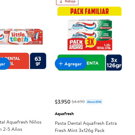
Rebaja
gar
Agregar
$3.950
$4.690
Ahorra $740
Aquafresh
tal Aquafresh Niños
Pasta Dental Aquafresh Extra
th 2-5 Años
Fresh Mint 3x126g Pack