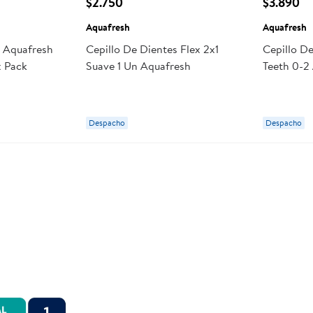
$2.750
$3.890
Aquafresh
Aquafresh
s Aquafresh
Cepillo De Dientes Flex 2x1
Cepillo D
x Pack
Suave 1 Un Aquafresh
Teeth 0-2
Aquafres
Despacho
Despacho