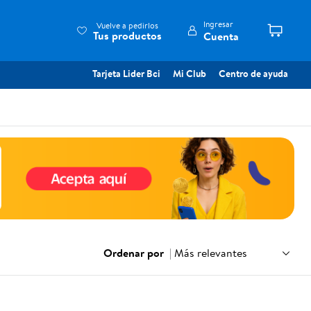
Ingresar
Vuelve a pedirlos
Tus productos
Cuenta
Tarjeta Lider Bci
Mi Club
Centro de ayuda
Ordenar por
|
Más relevantes