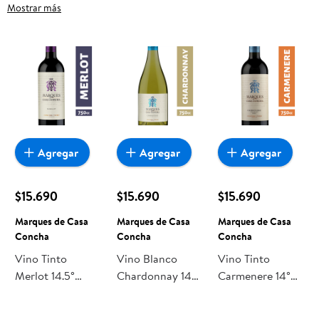
Concha, frutas frescas, carnes, pan o productos para el
Mostrar más
hogar, aquí lo encuentras todo a precios bajos. Compra
online con despacho a domicilio o retiro en tienda, y haz que
esta oportunidad sea realmente conveniente para ti y tu
familia.
Agregar
Agregar
Agregar
$15.690
$15.690
$15.690
Marques de Casa
Marques de Casa
Marques de Casa
Concha
Concha
Concha
Vino Tinto
Vino Blanco
Vino Tinto
Merlot 14.5°
Chardonnay 14°
Carmenere 14°
Botella 750 cc
Botella 750 cc
Botella 750 cc
Marques de Casa
Marques de Casa
Marques de Casa