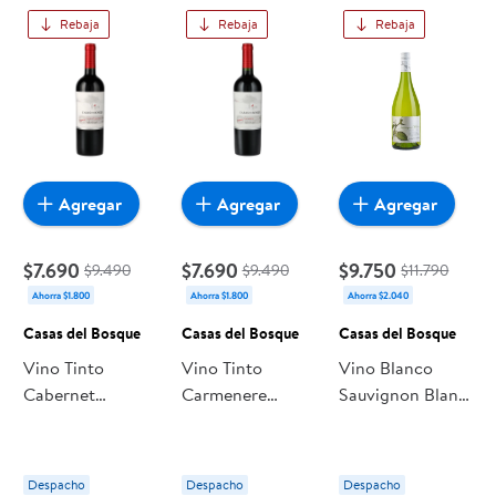
Rebaja
Rebaja
Rebaja
Agregar
Agregar
Agregar
$7.690
$7.690
$9.750
$9.490
$9.490
$11.790
Ahorra $1.800
Ahorra $1.800
Ahorra $2.040
Casas del Bosque
Casas del Bosque
Casas del Bosque
Vino Tinto
Vino Tinto
Vino Blanco
Cabernet
Carmenere
Sauvignon Blanc
Sauvignon
Reserva Botella
Botella 750 cc
Reserva Botella
750 ml Casas del
Casas del
750 cc Casas del
Bosque
Bosque
Despacho
Despacho
Despacho