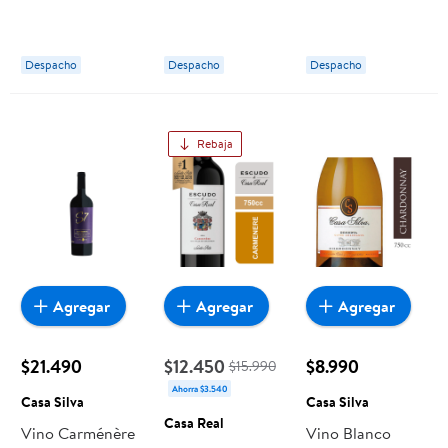
Botella 750 ml
Sauvignon 13°
12.5° Botella 750
Casa donoso
Botella 750 ml
ml Casa donoso
Casa donoso
Despacho
Despacho
Despacho
Rebaja
Agregar
Agregar
Agregar
$21.490
$12.450
$8.990
$15.990
Ahorra $3.540
Casa Silva
Casa Silva
Casa Real
Vino Carménère
Vino Blanco