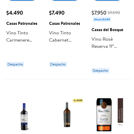
$4.490
$7.490
$7.950
$9.590
Ahorra $1.640
Casas Patronales
Casas Patronales
Casas del Bosque
Vino Tinto
Vino Tinto
Vino Rosé
Carmenere
Cabernet
Reserva 11°
Reserva Especial
Sauvignon Gran
Botella 750 ml
Botella 750 ml
Reserva Botella
Casas del
Casas Patronales
750 ml Casas
Despacho
Despacho
Bosque
Patronales
Despacho