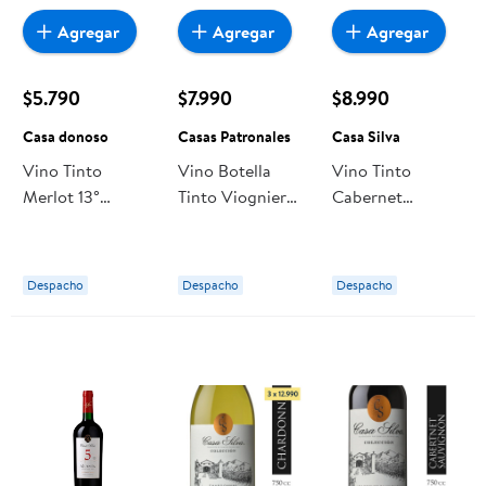
Agregar
Agregar
Agregar
$5.790
$7.990
$8.990
Casa donoso
Casas Patronales
Casa Silva
Vino Tinto
Vino Botella
Vino Tinto
Merlot 13°
Tinto Viognier
Cabernet
Botella 750 ml
750 ml Casas
Sauvignon
Casa donoso
Patronales
Reserva Botella
750 ml Casa
Despacho
Despacho
Despacho
Silva