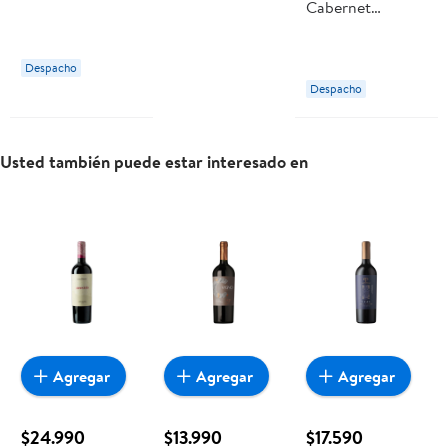
Cabernet
Sauvignon 14.5°
Sauvignon Gold
Botella 700 ml
14.5° Botella 750
Marques de Casa
Despacho
ml Marques de
Concha
Despacho
Casa Concha
Usted también puede estar interesado en
Agregar
Agregar
Agregar
$24.990
$13.990
$17.590