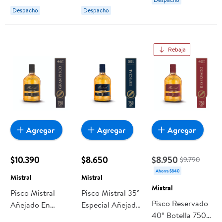
Despacho
Despacho
Rebaja
Agregar
Agregar
Agregar
$10.390
$8.650
$8.950
$9.790
Ahorra $840
Mistral
Mistral
Mistral
Pisco Mistral
Pisco Mistral 35°
Pisco Reservado
Añejado En
Especial Añejado
40° Botella 750
Roble 46°
En Roble Botella