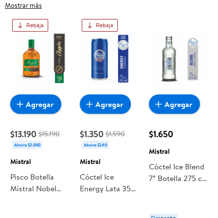
frutas frescas, carnes, pan o productos para el hogar, aquí lo
Mostrar más
encuentras todo a precios bajos. Compra online con
Rebaja
Rebaja
despacho a domicilio o retiro en tienda, y haz que esta
oportunidad sea realmente conveniente para ti y tu familia.
Agregar
Agregar
Agregar
$13.190
$1.350
$1.650
$15.190
$1.590
Ahorra $2.000
Ahorra $240
Mistral
Mistral
Mistral
Cóctel Ice Blend
Pisco Botella
Cóctel Ice
7° Botella 275 cc
Mistral Nobel
Energy Lata 355
Mistral
Apple
ml Mistral
Despacho