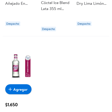
Cóctel Ice Blend
Añejado En
Dry Lima Limón
Lata 355 ml
Roble 40°
Botella 275 cc
Mistral
Botella 750 ml
Mistral
Mistral
Despacho
Despacho
Despacho
Agregar
$1.650