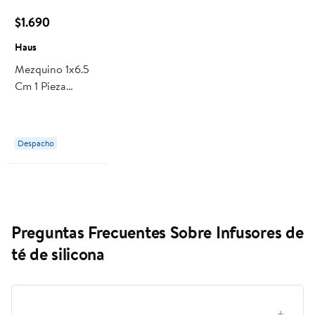
$1.690
Haus
Mezquino 1x6.5
Cm 1 Pieza
Silicona 1 Un
Haus
Despacho
Preguntas Frecuentes Sobre Infusores de
té de silicona
¿Cómo elegir el mejor infusor de té de silicona para