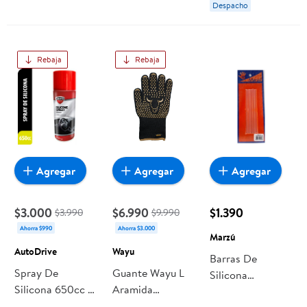
Despacho
Rebaja
Rebaja
Agregar
Agregar
Agregar
$3.000
$6.990
$1.390
$3.990
$9.990
Ahorra $990
Ahorra $3.000
Marzú
AutoDrive
Wayu
Barras De
Spray De
Guante Wayu L
Silicona
Silicona 650cc 1
Aramida
Transparente,
Un AutoDrive
Algodón Y