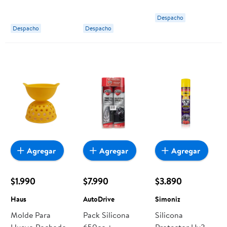
Bolsa 5 Un 1 Un
Silicona
Marzú
Despacho
Despacho
Despacho
Agregar
Agregar
Agregar
$1.990
$7.990
$3.890
Haus
AutoDrive
Simoniz
Molde Para
Pack Silicona
Silicona