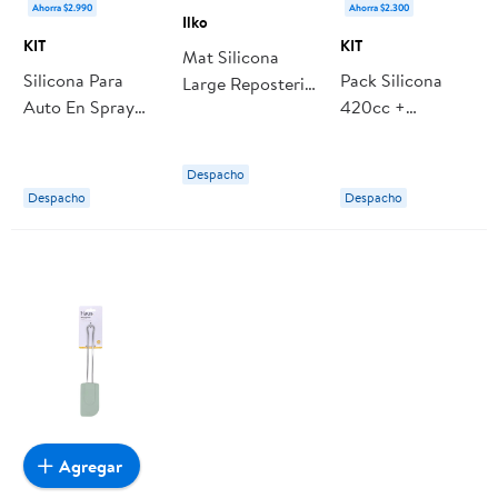
Ahorra $2.990
Ahorra $2.300
Ilko
KIT
KIT
Mat Silicona
Silicona Para
Pack Silicona
Large Reposteria
Auto En Spray
420cc +
1 Pieza Blanco 1
No Graso 420cc,
Renovador De
Un Ilko
1 Un KIT
Neumáticos
Despacho
360cc, 1 Un KIT
Despacho
Despacho
Agregar