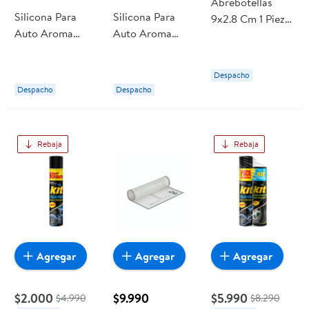
Abrebotellas
Silicona Para
Silicona Para
9x2.8 Cm 1 Pieza
Auto Aroma
Auto Aroma
Silicona - Ss
Vainilla 650 ml
Lavanda 650 ml
Rojo 1 Un Joie
AutoDrive
AutoDrive
Despacho
Despacho
Despacho
Rebaja
Rebaja
Agregar
Agregar
Agregar
$2.000
$9.990
$5.990
$4.990
$8.290