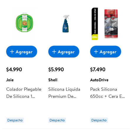
Agregar
Agregar
Agregar
$4.990
$5.990
$7.490
Joie
Shell
AutoDrive
Colador Plegable
Silicona Líquida
Pack Silicona
De Silicona 1
Premium De
650cc + Cera En
Pieza Verde 1 Un
Interior Para
Spray 650cc 1
Joie
Auto 500ml
Un AutoDrive
Shell
Despacho
Despacho
Despacho