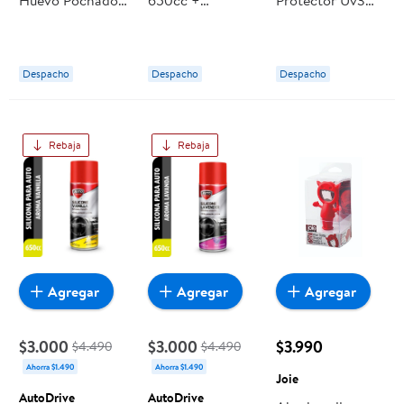
Huevo Pochado 1
650cc +
Protector Uv3
Pieza Silicona
Renovador De
Aroma Fresa
Haus
Neumáticos
400ml Simoniz
650cc 2 Un
Despacho
Despacho
Despacho
AutoDrive
Rebaja
Rebaja
Agregar
Agregar
Agregar
$3.000
$3.000
$3.990
$4.490
$4.490
Ahorra $1.490
Ahorra $1.490
Joie
AutoDrive
AutoDrive