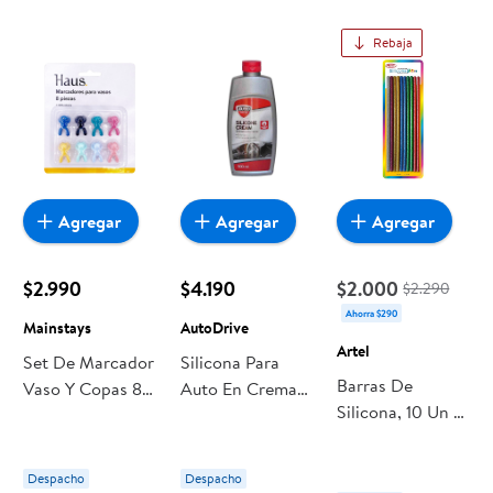
Rebaja
Agregar
Agregar
Agregar
$2.990
$4.190
$2.000
$2.290
Ahorra $290
Mainstays
AutoDrive
Artel
Set De Marcador
Silicona Para
Barras De
Vaso Y Copas 8
Auto En Crema
Silicona, 10 Un 7
Piezas Silicona
500ml 500 ml
Mm Glitter 1 Un
Multicolor 1 Un
AutoDrive
Artel
Mainstays
Despacho
Despacho