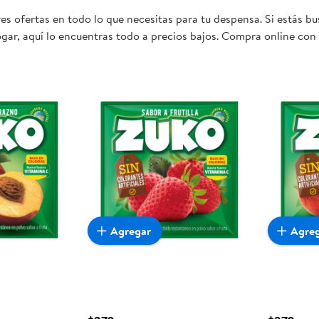
s ofertas en todo lo que necesitas para tu despensa. Si estás bus
gar, aquí lo encuentras todo a precios bajos. Compra online con 
mente conveniente para ti y tu familia.
Agregar
Agre