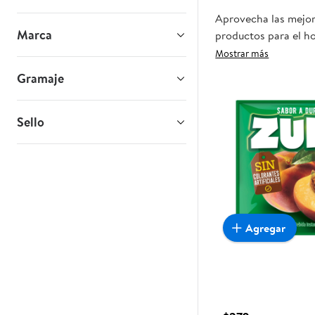
Aprovecha las mejore
Marca
productos para el ho
oportunidad sea real
Mostrar más
Gramaje
Sello
Agregar