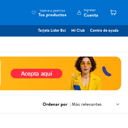
Ingresar
Vuelve a pedirlos
Tus productos
Cuenta
Tarjeta Lider Bci
Mi Club
Centro de ayuda
Ordenar por
|
Más relevantes