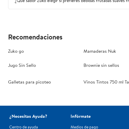
¿Qué sabor Zuko elegir si prefieres bebidas frutadas suaves f
Recomendaciones
Zuko go
Mamaderas Nuk
Jugo Sin Sello
Brownie sin sellos
Galletas para picoteo
Vinos Tintos 750 ml T
¿Necesitas Ayuda?
Infórmate
Centro de ayuda
Medios de pago