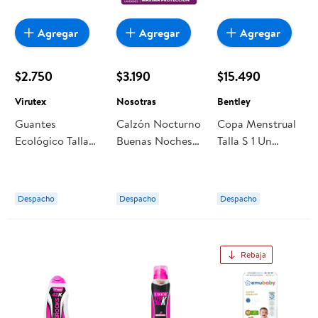
Agregar
Agregar
Agregar
$2.750
$3.190
$15.490
Virutex
Nosotras
Bentley
Guantes
Calzón Nocturno
Copa Menstrual
Ecológico Talla
Buenas Noches
Talla S 1 Un
M Virutex
Talla M 3 Un
Bentley
Nosotras
Despacho
Despacho
Despacho
Rebaja