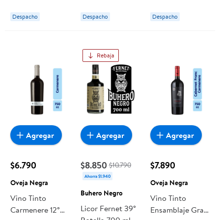
Botella 750 ml
Botella 750 cc
Oveja Negra
Oveja Negra
Despacho
Despacho
Despacho
Rebaja
Agregar
Agregar
Agregar
$6.790
$8.850
$7.890
$10.790
Ahorra $1.940
Oveja Negra
Oveja Negra
Buhero Negro
Vino Tinto
Vino Tinto
Licor Fernet 39°
Carmenere 12°
Ensamblaje Gran
Botella 700 ml