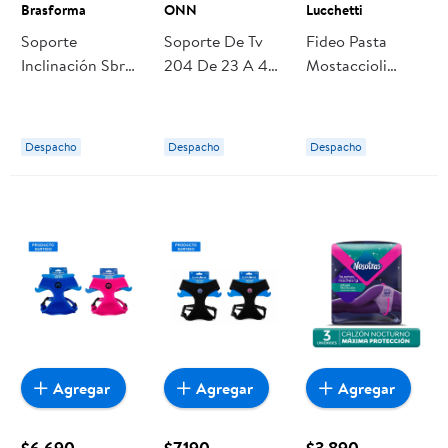
Brasforma
ONN
Lucchetti
Soporte
Soporte De Tv
Fideo Pasta
Inclinación Sbrp
204 De 23 A 42
Mostaccioli
215 De Tv De 23
Pulgadas ONN
N°42 Bolsa 400
A 42 Pulgadas
g Lucchetti
Brasforma
Despacho
Despacho
Despacho
Agregar
Agregar
Agregar