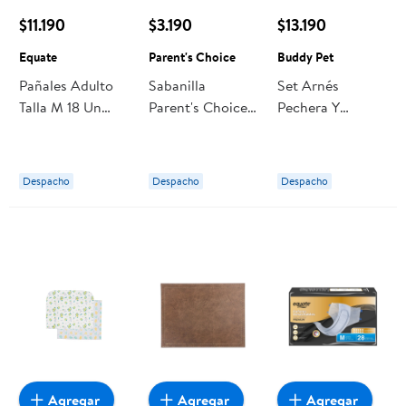
$11.190
$3.190
$13.190
Equate
Parent's Choice
Buddy Pet
Pañales Adulto
Sabanilla
Set Arnés
Talla M 18 Un
Parent's Choice
Pechera Y
Equate
Protector De
Correa Para
Cama Talla Única
Perro Talla M 1
Un Buddy Pet
Despacho
Despacho
Despacho
Agregar
Agregar
Agregar