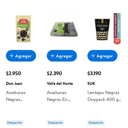
Agregar
Agregar
Agregar
$2.950
$2.390
$3.190
Don Juan
Valle del Norte
SUK
Aceitunas
Aceitunas
Lentejas Negras
Negras
Negras En
Doypack 400 g
Descarozadas
Rodajas 1 Un
SUK
Bolsa 250 g Don
300 g Valle del
Juan
Norte
Despacho
Despacho
Despacho