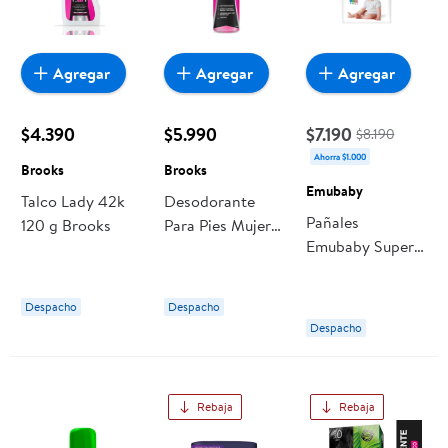
Agregar
Agregar
Agregar
$4.390
$5.990
$7.190
$8.190
Ahorra $1.000
Brooks
Brooks
Emubaby
Talco Lady 42k
Desodorante
Pañales
120 g Brooks
Para Pies Mujer
Emubaby Super
42k Lata 100 ml
Premium M
Brooks
Despacho
Despacho
Despacho
Rebaja
Rebaja