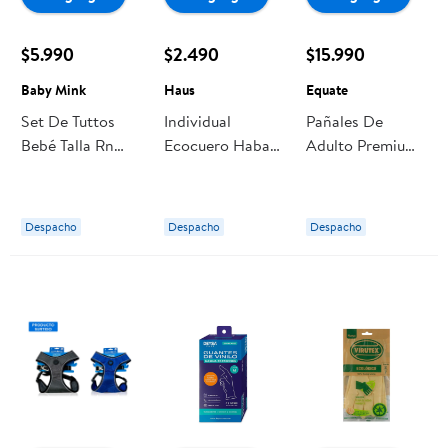
$5.990
$2.490
$15.990
Baby Mink
Haus
Equate
Set De Tuttos
Individual
Pañales De
Bebé Talla Rn
Ecocuero Haban
Adulto Premium
Baby Mink
42x32cm
Talla M Un
Poliester Haus
Equate
Despacho
Despacho
Despacho