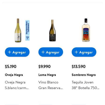
Agregar
Agregar
Agregar
$5.190
$9.990
$13.590
Oveja Negra
Loma Negra
Sombrero Negro
Oveja Negra
Vino Blanco
Tequila Joven
S.blanc/carm
Gran Reserva
38° Botella 750
Botella
Chardonnay
ml Sombrero
13.5° Botella 750
Negro
ml Loma Negra