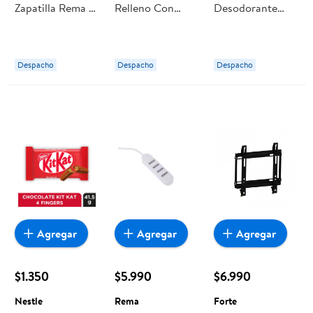
Zapatilla Rema 4
Relleno Con
Desodorante
Posic. 1,5 M
Pasta De Maní
Para Zapatillas Y
Negro
42 g Reese's
Pies Brooks
Despacho
Despacho
Despacho
Agregar
Agregar
Agregar
$1.350
$5.990
$6.990
Nestle
Rema
Forte