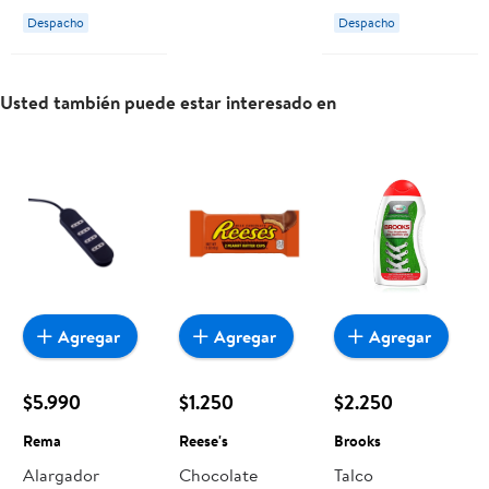
Pollo Con
Pechuga De
Despacho
Despacho
Salmón Al Jugo
Pollo Con
Pouch 85 g
Salmón Al Jugo
Animal Planet
Pouch 100 g
Usted también puede estar interesado en
Animal Planet
Agregar
Agregar
Agregar
$5.990
$1.250
$2.250
Rema
Reese's
Brooks
Alargador
Chocolate
Talco