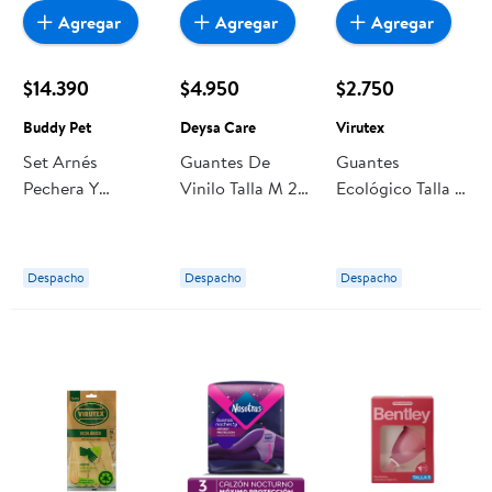
Agregar
Agregar
Agregar
$14.390
$4.950
$2.750
Buddy Pet
Deysa Care
Virutex
Set Arnés
Guantes De
Guantes
Pechera Y
Vinilo Talla M 28
Ecológico Talla P
Correa Para
Un Deysa Care
Virutex
Perro Talla L 1 Un
Buddy Pet
Despacho
Despacho
Despacho