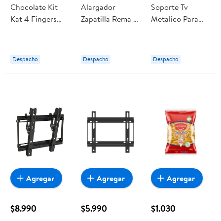
Chocolate Kit
Alargador
Soporte Tv
Kat 4 Fingers
Zapatilla Rema 4
Metalico Para
Milk 42 g Nestle
Posic. 1,5 M
23" Y 42"
Marfil
Pulgadas Forte
Despacho
Despacho
Despacho
Agregar
Agregar
Agregar
$8.990
$5.990
$1.030