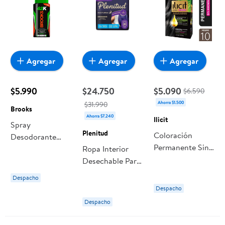
Agregar
Agregar
Agregar
$5.990
$24.750
$5.090
$6.590
Ahorra $1.500
$31.990
Brooks
Ahorra $7.240
Ilicit
Spray
Plenitud
Coloración
Desodorante
Permanente Sin
Para Pies 42k
Ropa Interior
Amoníaco Negro
Frasco 100 g
Desechable Para
1.0 Negro Ilicit
Brooks
Incontinencia
Despacho
Noctura Severa
Despacho
Talle G/xg 32
Despacho
unidades
Plenitud