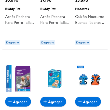
$6.690
$7.190
$3.890
Buddy Pet
Buddy Pet
Nosotras
Arnés Pechera
Arnés Pechera
Calzón Nocturno
Para Perro Talla
Para Perro Talla
Buenas Noches
S 1 Un Buddy Pet
M 1 Un Buddy
Talla L-xl 3 Un
Pet
Nosotras
Despacho
Despacho
Despacho
Agregar
Agregar
Agregar