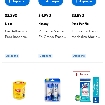
Agregar
Agregar
Agregar
$3.290
$4.990
$3.890
Lider
Kotanyi
Pato Purific
Gel Adhesivo
Pimienta Negra
Limpiador Baño
Para Inodoro
En Grano Frasco
Adehsivo Marina
Campestre
36 g Kotanyi
Pastillas Recarga
Recarga
36 ml Pato
Doypack 36 ml
Purific
Despacho
Despacho
Despacho
Lider
Rebaja