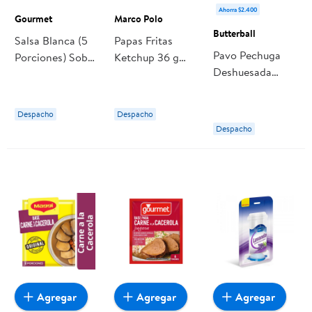
Ahorra $2.400
Gourmet
Marco Polo
Butterball
Salsa Blanca (5
Papas Fritas
Pavo Pechuga
Porciones) Sobre
Ketchup 36 g
Deshuesada
36 g Gourmet
Marco Polo
Congelada 1,36
kg Butterball
Despacho
Despacho
Despacho
Agregar
Agregar
Agregar