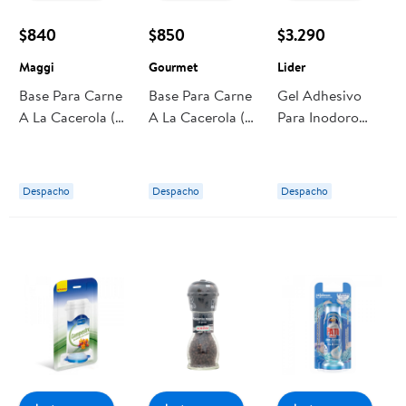
$840
$850
$3.290
Maggi
Gourmet
Lider
Base Para Carne
Base Para Carne
Gel Adhesivo
A La Cacerola (6
A La Cacerola (6
Para Inodoro
Porciones) Sobre
Porciones) Sobre
Lavanda Recarga
36 g Maggi
36 g Gourmet
Doypack 36 ml
Lider
Despacho
Despacho
Despacho