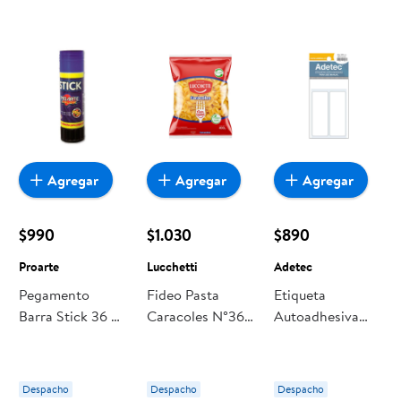
Agregar
Agregar
Agregar
$990
$1.030
$890
Proarte
Lucchetti
Adetec
Pegamento
Fideo Pasta
Etiqueta
Barra Stick 36 G
Caracoles N°36
Autoadhesiva
1 Un Proarte
Bolsa 400 g
Blanca 36 X 102 1
Lucchetti
Un Adetec
Despacho
Despacho
Despacho