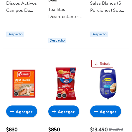
Discos Activos
Salsa Blanca (5
Toallitas
Campos De
Porciones) Sobre
Desinfectantes
Lavanda
36 g Lider
Brisa De La
Doypack 36 ml
Mañana Bolsa
Lider
Despacho
Despacho
Resellable 36 Un
Despacho
Lysol
Rebaja
Agregar
Agregar
Agregar
$830
$850
$13.490
$15.890