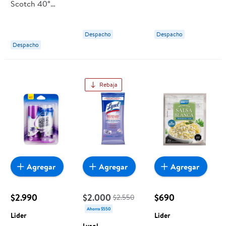
Scotch 40°
g Arcor
36 g Maggi
Botella 1 L White
Horse
Despacho
Despacho
Despacho
Rebaja
Agregar
Agregar
Agregar
$2.990
$2.000
$690
$2.550
Ahorra $550
Lider
Lider
Lysol