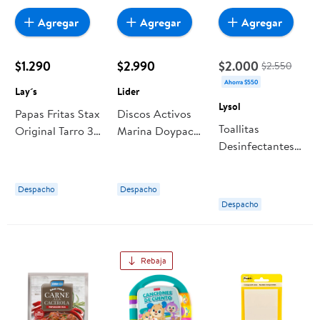
Agregar
Agregar
Agregar
$1.290
$2.990
$2.000
$2.550
Ahorra $550
Lay´s
Lider
Lysol
Papas Fritas Stax
Discos Activos
Toallitas
Original Tarro 36
Marina Doypack
Desinfectantes
Lay´s
36 ml Lider
Frescura Marina
Bolsa Resellable
Despacho
Despacho
36 Un Lysol
Despacho
Rebaja