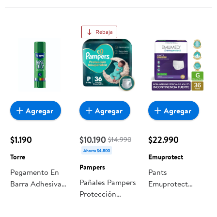
Rebaja
Agregar
Agregar
Agregar
$1.190
$10.190
$22.990
$14.990
Ahorra $4.800
Torre
Emuprotect
Pampers
Pegamento En
Pants
Pañales Pampers
Barra Adhesiva
Emuprotect
Protección
36gr Torre
Premium Adulto
Insuperable P
G