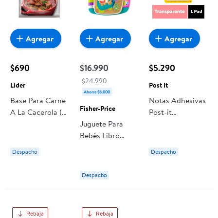
Agregar
Agregar
Agregar
$690
$16.990
$5.290
$24.990
Lider
Post It
Ahorra $8.000
Base Para Carne
Notas Adhesivas
Fisher-Price
A La Cacerola (6
Post-it
Porciones) Sobre
Juguete Para
Transparente
36g Lider
Bebés Libro
73x73 Mm 36
Cuentos Y Rimas
Hojas Post It
Despacho
Despacho
Fisher-price 6 A
36 Meses
Despacho
Rebaja
Rebaja