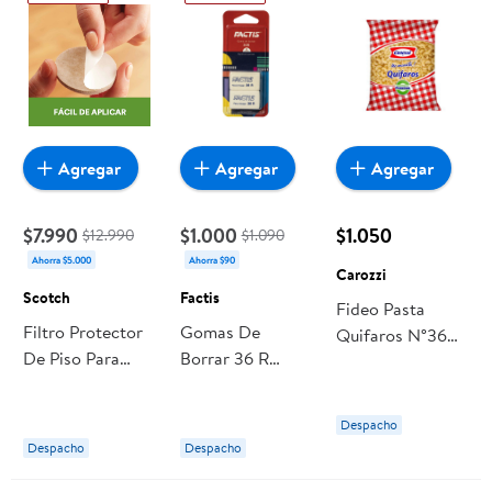
Agregar
Agregar
Agregar
$7.990
$1.000
$1.050
$12.990
$1.090
Ahorra $5.000
Ahorra $90
Carozzi
Scotch
Factis
Fideo Pasta
Filtro Protector
Gomas De
Quifaros N°36
De Piso Para
Borrar 36 R
Bolsa 400 g
Comedor 36
Miga, Pack 2 Un
Carozzi
Unidades Scotch
1 Un Factis
Despacho
Despacho
Despacho