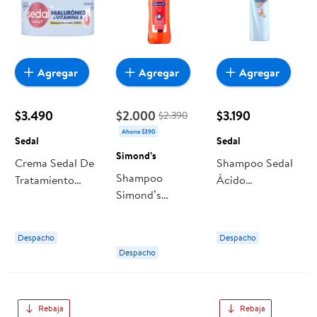
Agregar
Agregar
Agregar
$3.490
$2.000
$3.190
$2.390
Ahorra $390
Sedal
Sedal
Simond’s
Crema Sedal De
Shampoo Sedal
Shampoo
Tratamiento
Ácido
Simond’s
Hialurónico +
Hialurónico Y
Antioxidante
Vitamina A
Vitamina A
Keratina
Despacho
Despacho
Vitamina-e
Despacho
Rebaja
Rebaja