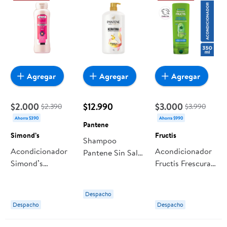
Agregar
Agregar
Agregar
$2.000
$12.990
$3.000
$2.390
$3.990
Ahorra $390
Ahorra $990
Pantene
Simond’s
Fructis
Shampoo
Acondicionador
Acondicionador
Pantene Sin Sal
Simond’s
Fructis Frescura
Cabello Seco
Antioxidante
Vitaminada
Keratina Con Pro
Keratina
Vitamina B5
Despacho
Vitamina-e
Despacho
Despacho