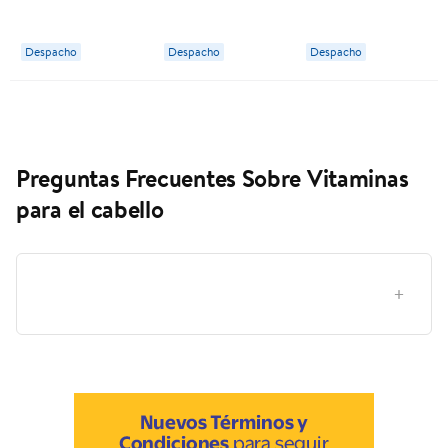
Vitamina B5
Vitamina B5
Vitamina B5
Despacho
Despacho
Despacho
Preguntas Frecuentes Sobre Vitaminas
para el cabello
¿Cómo elegir el producto correcto dentro de la
categoría de vitaminas para el cabello?