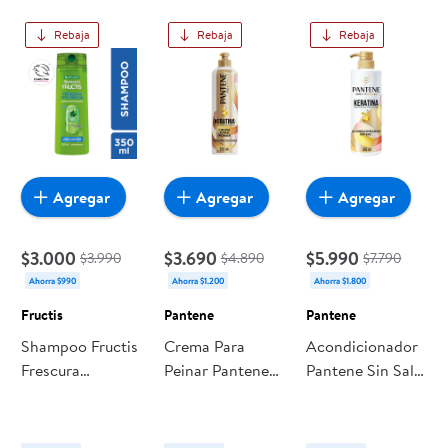
Rebaja
Rebaja
Rebaja
Agregar
Agregar
Agregar
$3.000
$3.690
$5.990
$3.990
$4.890
$7.790
Ahorra $990
Ahorra $1.200
Ahorra $1.800
Fructis
Pantene
Pantene
Shampoo Fructis
Crema Para
Acondicionador
Frescura
Peinar Pantene
Pantene Sin Sal
Vitaminada
Termoprotectora
Con Keratina Pro
Botella
Con Keratina Pro
Vitamina B5
Vitamina B5