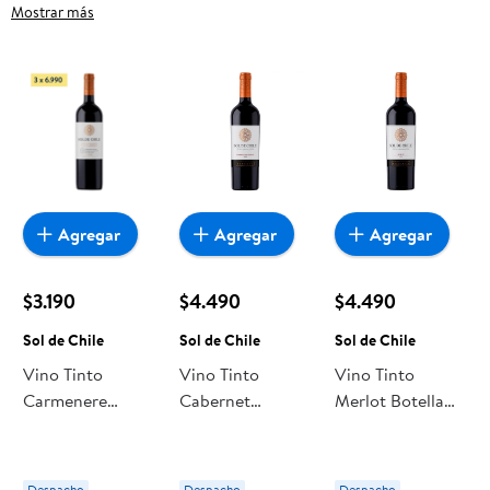
frutas frescas, carnes, pan o productos para el hogar, aquí lo
Mostrar más
encuentras todo a precios bajos. Compra online con
despacho a domicilio o retiro en tienda, y haz que esta
oportunidad sea realmente conveniente para ti y tu familia.
Agregar
Agregar
Agregar
$3.190
$4.490
$4.490
Sol de Chile
Sol de Chile
Sol de Chile
Vino Tinto
Vino Tinto
Vino Tinto
Carmenere
Cabernet
Merlot Botella
Botella 750 ml
Sauvignon
750 cc Sol de
Sol de Chile
Reserva Botella
Chile
750 ml Sol de
Despacho
Despacho
Despacho