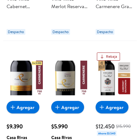
Cabernet
Merlot Reserva
Carmenere Gran
Sauvignon 13°
Botella 750 cc
Reserva Botella
Botella 750 ml
Casa Silva
750 ml Casa
Casa donoso
Silva
Despacho
Despacho
Despacho
Rebaja
Agregar
Agregar
Agregar
$9.390
$5.990
$12.450
$15.990
Ahorra $3.540
Casa Rivas
Casa Rivas