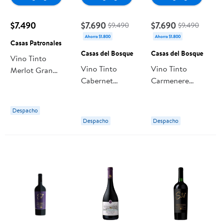
$7.490
$7.690
$7.690
$9.490
$9.490
Ahorra $1.800
Ahorra $1.800
Casas Patronales
Casas del Bosque
Casas del Bosque
Vino Tinto
Vino Tinto
Vino Tinto
Merlot Gran
Cabernet
Carmenere
Reserva Botella
Sauvignon
Reserva Botella
750 ml Casas
Reserva Botella
750 ml Casas del
Patronales
Despacho
750 cc Casas del
Bosque
Despacho
Despacho
Bosque