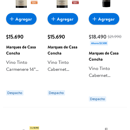
Agregar
Agregar
Agregar
$15.690
$15.690
$18.490
$21.990
Ahorra $3.500
Marques de Casa
Marques de Casa
Concha
Concha
Marques de Casa
Concha
Vino Tinto
Vino Tinto
Vino Tinto
Carmenere 14°
Cabernet
Cabernet
Botella 750 cc
Sauvignon 14.5°
Sauvignon Gold
Marques de Casa
Botella 700 ml
14.5° Botella 750
Concha
Marques de Casa
Despacho
Despacho
ml Marques de
Concha
Despacho
Casa Concha