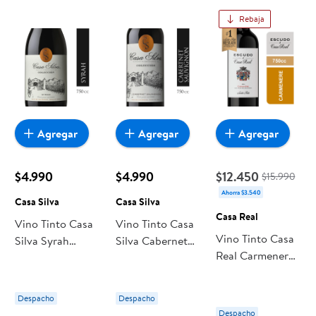
encuentras todo a precios bajos. Compra online con
Rebaja
despacho a domicilio o retiro en tienda, y haz que esta
oportunidad sea realmente conveniente para ti y tu familia.
Agregar
Agregar
Agregar
$4.990
$4.990
$12.450
$15.990
Ahorra $3.540
Casa Silva
Casa Silva
Casa Real
Vino Tinto Casa
Vino Tinto Casa
Vino Tinto Casa
Silva Syrah
Silva Cabernet
Real Carmenere
Colección
Sauvignon
Botella
Botella
Colección
Botella
Despacho
Despacho
Despacho