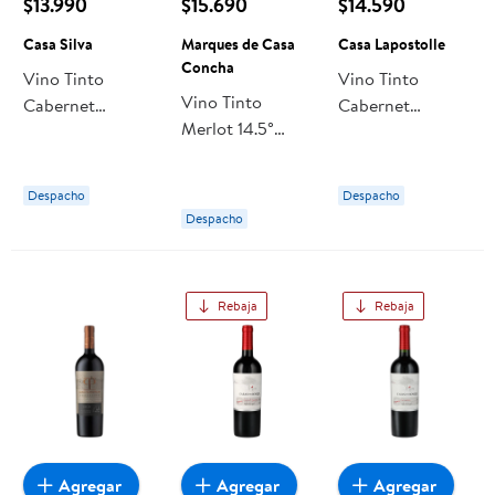
$13.990
$15.690
$14.590
Casa Silva
Marques de Casa
Casa Lapostolle
Concha
Vino Tinto
Vino Tinto
Vino Tinto
Cabernet
Cabernet
Merlot 14.5°
Sauvignon Gran
Sauvignon 14.5°
Botella 750 cc
Reserva Botella
Botella 750 cc
Marques de Casa
750 ml Casa
Casa Lapostolle
Despacho
Despacho
Concha
Silva
Despacho
Rebaja
Rebaja
Agregar
Agregar
Agregar