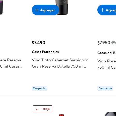
Agregar
Agre
$7.490
$7.950
$9
Casas Patronales
Casas del 
ere Reserva
Vino Tinto Cabernet Sauvignon
Vino Rosé 
50 ml Casas
Gran Reserva Botella 750 ml
750 ml Ca
Casas Patronales
Despacho
Despacho
Rebaja