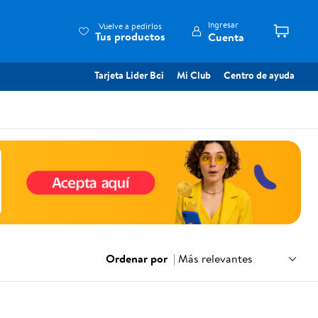
Ingresar
Vuelve a pedirlos
Tus productos
Cuenta
Tarjeta Lider Bci
Mi Club
Centro de ayuda
Ordenar por
|
Más relevantes