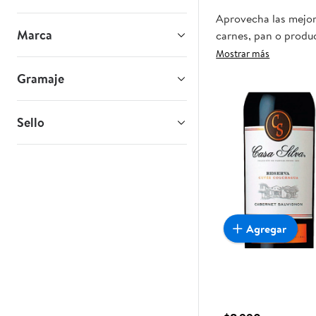
Aprovecha las mejore
Marca
carnes, pan o produc
que esta oportunidad
Mostrar más
Gramaje
Sello
Agregar