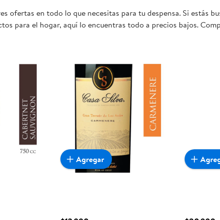
s ofertas en todo lo que necesitas para tu despensa. Si estás bu
tos para el hogar, aquí lo encuentras todo a precios bajos. Comp
 sea realmente conveniente para ti y tu familia.
Agregar
Agre