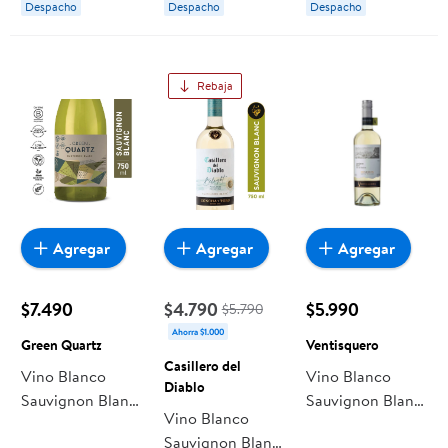
Despacho
Despacho
Despacho
Diablo
Santa Ema
Rebaja
Agregar
Agregar
Agregar
$7.490
$4.790
$5.990
$5.790
Ahorra $1.000
Green Quartz
Ventisquero
Casillero del
Vino Blanco
Vino Blanco
Diablo
Sauvignon Blanc
Sauvignon Blanc
Vino Blanco
Gran Reserva
Reserva 12,5°
Sauvignon Blanc
12.5° Botella 750
Botella 750 cc