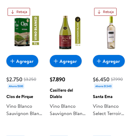
Rebaja
Rebaja
Agregar
Agregar
Agregar
$2.750
$7.890
$6.450
$3.250
$7.990
Ahorra $500
Ahorra $1.540
Casillero del
Clos de Pirque
Diablo
Santa Ema
Vino Blanco
Vino Blanco
Vino Blanco
Sauvignon Blanc
Sauvignon Blanc
Select Terroir
12° Caja 1L Clos
Reserva Especial
Reserva
de Pirque
Botella 750 cc
Sauvignon Blanc
Casillero del
Botella 750 cc