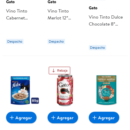
Gato
Gato
Gato
Vino Tinto
Vino Tinto
Vino Tinto Dulce
Cabernet
Merlot 12°
Chocolate 8°
Sauvignon
Botella 1,5 L
Botella 1.5 L
Botellón Botella
Gato
Gato
1,5 l Gato
Despacho
Despacho
Despacho
Rebaja
Agregar
Agregar
Agregar