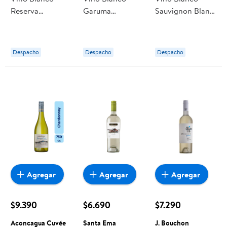
Reserva
Garuma
Sauvignon Blanc
Sauvignon Blanc
Sauvignon Blanc
13,5° Botella 750
Botella 750 cc
Botella 750 cc
cc Montes
Leyda
Leyda
Despacho
Despacho
Despacho
Agregar
Agregar
Agregar
$9.390
$6.690
$7.290
Aconcagua Cuvée
Santa Ema
J. Bouchon