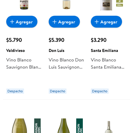
Agregar
Agregar
Agregar
$5.790
$5.390
$3.290
Valdivieso
Don Luis
Santa Emiliana
Vino Blanco
Vino Blanco Don
Vino Blanco
Sauvignon Blanc
Luis Sauvignon
Santa Emiliana
Winemaker
Blanc Botella
Sauvignon Blanc
Reserva 12,5°
Botella
Botella 750 ml
Despacho
Despacho
Despacho
Valdivieso