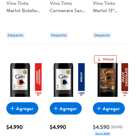
Vino Tinto
Vino Tinto
Vino Tinto
Merlot Botella
Carmenere San
Merlot 13°
700 ml Gato
Pedro Botella
Botella 750 cc
700 ml Gato
Gato
Despacho
Despacho
Despacho
Rebaja
Agregar
Agregar
Agregar
$4.990
$4.990
$4.590
$5.190
Ahorra $600