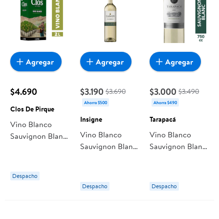
Agregar
Agregar
Agregar
$4.690
$3.190
$3.000
$3.690
$3.490
Ahorra $500
Ahorra $490
Clos De Pirque
Insigne
Tarapacá
Vino Blanco
Vino Blanco
Vino Blanco
Sauvignon Blanc
Sauvignon Blanc
Sauvignon Blanc
Caja 2L Clos De
Botella 750 cc
León De
Pirque
Insigne
Tarapacá Botella
Despacho
Despacho
Despacho