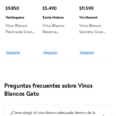
$9.850
$5.490
$11.590
Ventisquero
Santa Helena
Viu Manent
Vino Blanco
Vino Blanco
Vino Blanco
Peninsula Gran
Reserva
Secreto Gran
Reserva
Sauvignon Blanc
Reserva
Sauvignon Blanc
11,5° Botella 750
Sauvignon Blanc
Botella 750 ml
cc Santa Helena
Botella 750 ml
Despacho
Despacho
Despacho
Ventisquero
Viu Manent
Preguntas frecuentes sobre Vinos
Blancos Gato
¿Cómo elegir el vino blanco adecuado dentro de la