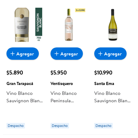
Agregar
Agregar
Agregar
$5.890
$5.950
$10.990
Gran Tarapacá
Ventisquero
Santa Ema
Vino Blanco
Vino Blanco
Vino Blanco
Sauvignon Blanc
Peninsula
Sauvignon Blanc
Reserva Botella
Reserva
Gran Reserva 12°
750 cc Gran
Sauvignon Blanc
Botella 750 ml
Tarapacá
Botella 750 ml
Santa Ema
Despacho
Despacho
Despacho
Ventisquero