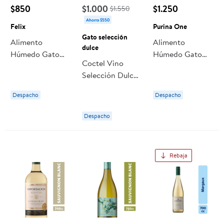
$850
$1.000
$1.250
$1.550
Ahorra $550
Felix
Purina One
Gato selección
Alimento
Alimento
dulce
Húmedo Gato
Húmedo Gato
Coctel Vino
Adulto Sabor
Adulto Sabor
Selección Dulce
Pescado Blanco
Salmón, Atún Y
Borgoña Frutilla
Pouch 85 g Felix
Pescado Blanco
Despacho
Despacho
Gasificado 8°
Pouch 85 g
Lata 350 ml
Purina One
Despacho
Gato selección
dulce
Rebaja