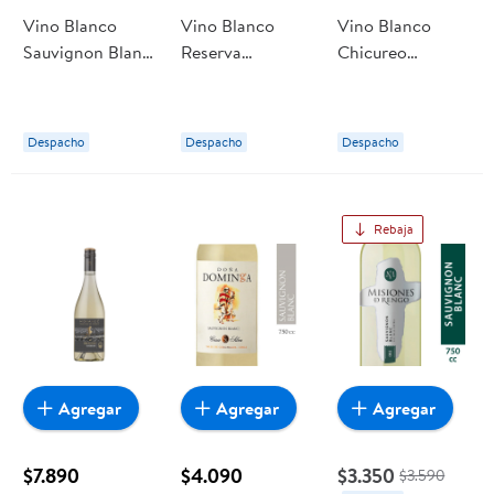
Vino Blanco
Vino Blanco
Vino Blanco
Sauvignon Blanc
Reserva
Chicureo
Gran Reserva
Sauvignon Blanc
Sauvignon Blanc
Aconcagua
Botella 750 ml
Botella 750 cc J.
Cuvée 12° Botella
Santa Ema
Bouchon
Despacho
Despacho
Despacho
Rebaja
Agregar
Agregar
Agregar
$7.890
$4.090
$3.350
$3.590