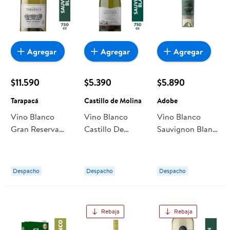
Agregar
Agregar
Agregar
$11.590
$5.390
$5.890
Tarapacá
Castillo de Molina
Adobe
Vino Blanco
Vino Blanco
Vino Blanco
Gran Reserva
Castillo De
Sauvignon Blanc
Sauvignon Blanc
Molina Gran
Reserva 12,5°
Botella 750 ml
Reserva
Botella 750 ml
Tarapacá
Sauvignon Blanc
Adobe
Despacho
Despacho
Despacho
Botella
Rebaja
Rebaja