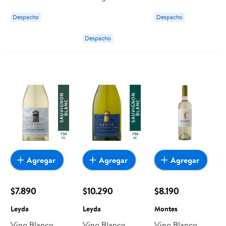
Belight Reserva
ml Green Quartz
Ventisquero
Despacho
Despacho
8.5° P.s/alc
Botella 750 ml
Despacho
Casillero del
Diablo
Agregar
Agregar
Agregar
$7.890
$10.290
$8.190
Leyda
Leyda
Montes
Vino Blanco
Vino Blanco
Vino Blanco