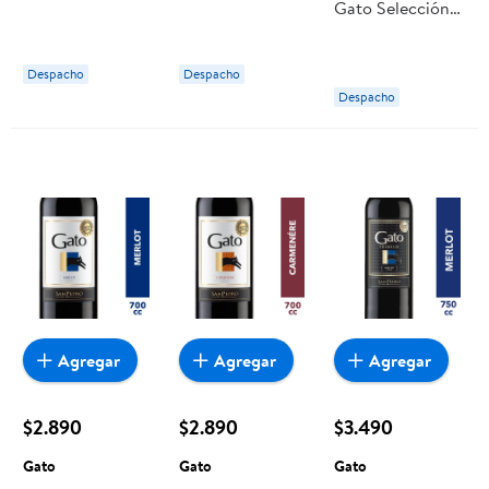
Gato Selección
Sauvignon 12°
Sauvignon 11.5°
Dulce Tinto 9°
Caja 500 ml
Botella
Botella
Gato
Despacho
Despacho
Despacho
Agregar
Agregar
Agregar
$2.890
$2.890
$3.490
Gato
Gato
Gato