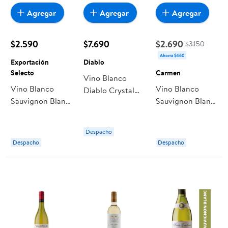
Agregar
Agregar
Agregar
$2.590
$7.690
$2.690
$3.150
Ahorra $460
Exportación
Diablo
Selecto
Carmen
Vino Blanco
Vino Blanco
Vino Blanco
Diablo Crystal
Sauvignon Blanc
Sauvignon Blanc
Sauvignon Blanc
11.5° Botella 700
12° Botella 750
13° Botella
cc Exportación
cc Carmen
Despacho
Selecto
Despacho
Despacho