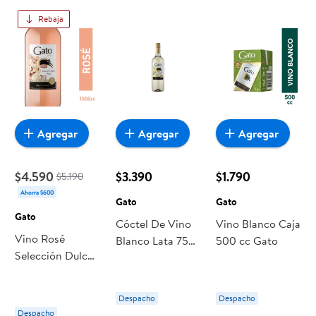
encuentras todo a precios bajos. Compra online con
Rebaja
despacho a domicilio o retiro en tienda, y haz que esta
oportunidad sea realmente conveniente para ti y tu familia.
Agregar
Agregar
Agregar
$4.590
$3.390
$1.790
$5.190
Ahorra $600
Gato
Gato
Gato
Cóctel De Vino
Vino Blanco Caja
Vino Rosé
Blanco Lata 750
500 cc Gato
Selección Dulce
ml Gato
8° Botella 1500
ml Gato
Despacho
Despacho
Despacho