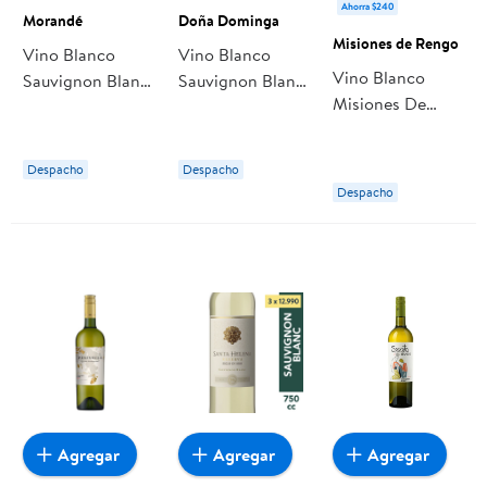
Ahorra $240
Morandé
Doña Dominga
Misiones de Rengo
Vino Blanco
Vino Blanco
Vino Blanco
Sauvignon Blanc
Sauvignon Blanc
Misiones De
Gran Reserva 14°
Botella 750 cc
Rengo
Botella 750 ml
Doña Dominga
Sauvignon Blanc
Morandé
Despacho
Despacho
Botella
Despacho
Agregar
Agregar
Agregar