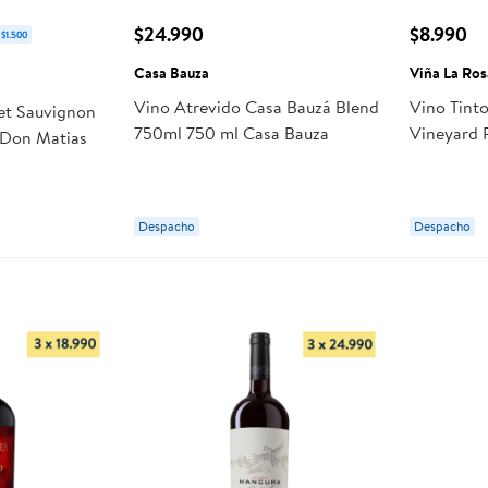
$24.990
$8.990
 $1.500
Casa Bauza
Viña La Ros
Vino Atrevido Casa Bauzá Blend
Vino Tint
et Sauvignon
750ml 750 ml Casa Bauza
Vineyard 
l Don Matias
ml Viña L
Despacho
Despacho