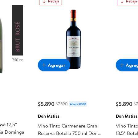
Rebaja
Rebaja
Agregar
Agre
$5.890
$5.890
$7.390
$7
Ahorra $1.500
Don Matias
Don Matias
sé 12,5°
Vino Tinto Carmenere Gran
Vino Tint
oña Dominga
Reserva Botella 750 ml Don
13.5° Bote