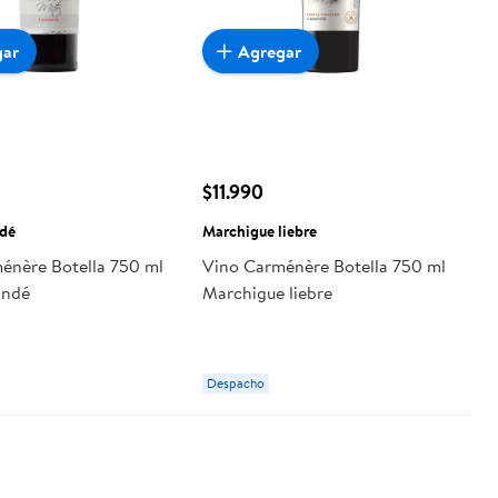
gar
Agregar
$11.990
dé
Marchigue liebre
énère Botella 750 ml
Vino Carménère Botella 750 ml
andé
Marchigue liebre
Despacho