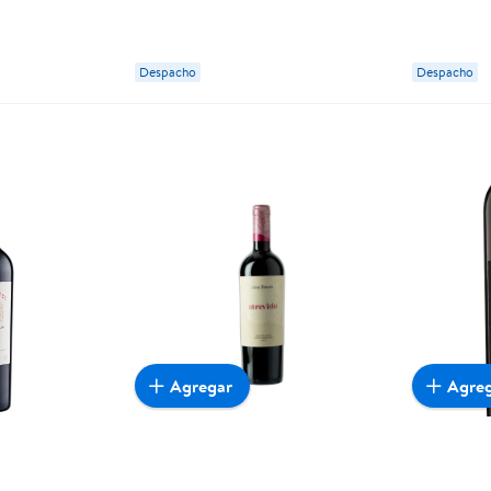
Matias
Despacho
Despacho
Agregar
Agre