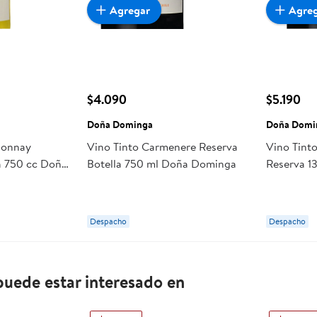
Agregar
Agre
$4.090
$5.190
Doña Dominga
Doña Domi
donnay
Vino Tinto Carmenere Reserva
Vino Tint
la 750 cc Doña
Botella 750 ml Doña Dominga
Reserva 1
Dominga
Despacho
Despacho
uede estar interesado en