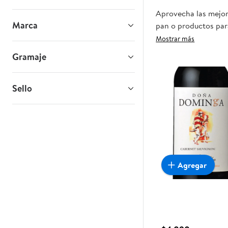
Aprovecha las mejor
Marca
pan o productos para
oportunidad sea real
Mostrar más
Gramaje
Sello
Agregar