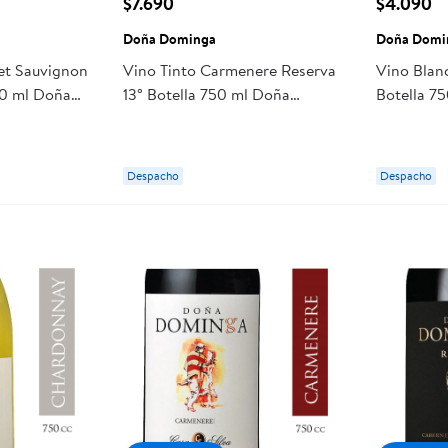
$7.690
$4.090
Doña Dominga
Doña Domi
et Sauvignon
Vino Tinto Carmenere Reserva
Vino Blan
50 ml Doña
13° Botella 750 ml Doña
Botella 7
Dominga
Despacho
Despacho