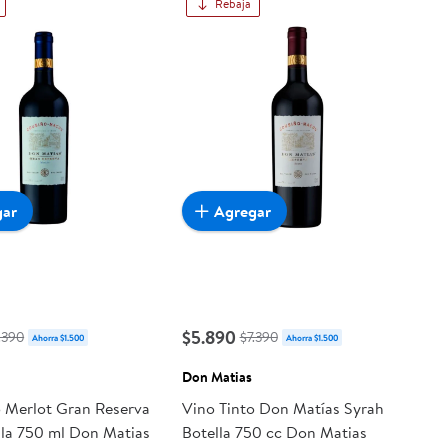
Rebaja
gar
Agregar
$5.890
.390
$7.390
Ahorra $1.500
Ahorra $1.500
Don Matias
o Merlot Gran Reserva
Vino Tinto Don Matías Syrah
lla 750 ml Don Matias
Botella 750 cc Don Matias