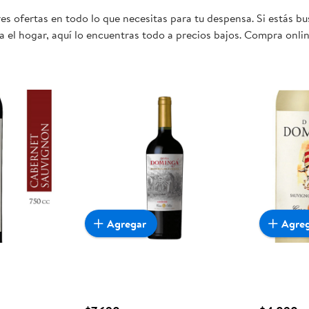
es ofertas en todo lo que necesitas para tu despensa. Si estás 
 el hogar, aquí lo encuentras todo a precios bajos. Compra onlin
mente conveniente para ti y tu familia.
Agregar
Agre