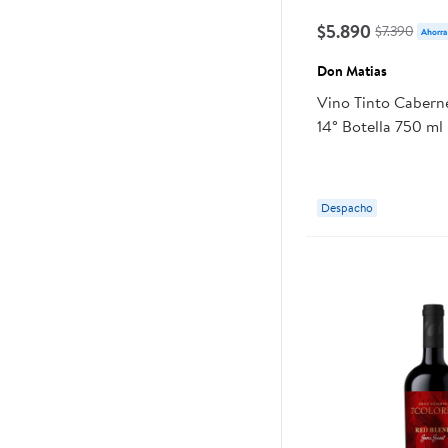
$5.890
$7.390
Ahorra
Don Matias
Vino Tinto Cabern
14° Botella 750 m
Despacho