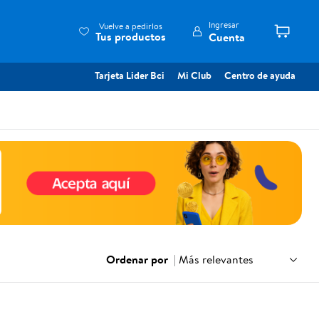
Ingresar
Vuelve a pedirlos
Tus productos
Cuenta
Tarjeta Lider Bci
Mi Club
Centro de ayuda
Ordenar por
|
Más relevantes