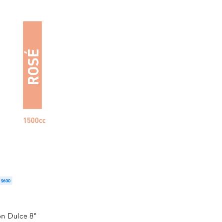
 $600
ón Dulce 8°