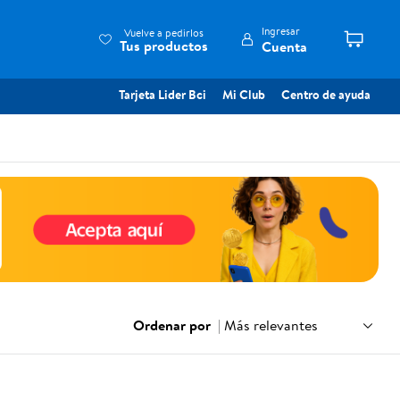
Ingresar
Vuelve a pedirlos
Tus productos
Cuenta
Tarjeta Lider Bci
Mi Club
Centro de ayuda
Ordenar por
|
Más relevantes