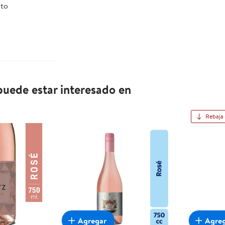
ato
uede estar interesado en
Rebaja
Agregar
Agre