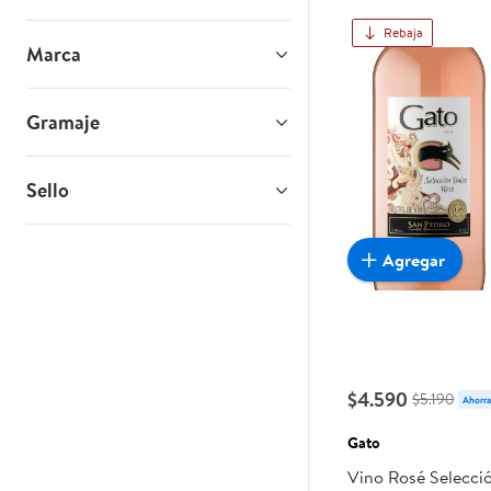
Rebaja
Marca
Gramaje
Sello
Agregar
$4.590
$5.190
Ahorra
Gato
Vino Rosé Selecci