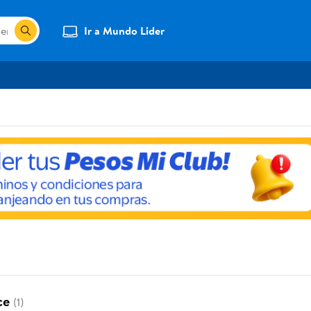
Ir a Mundo Lider
lce
(1)