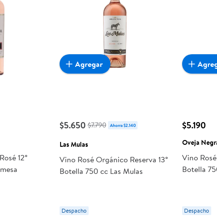
Agregar
Agre
$5.650
$5.190
$7.790
Ahorra $2.140
Oveja Negr
Las Mulas
Rosé 12°
Vino Rosé
Vino Rosé Orgánico Reserva 13°
omesa
Botella 7
Botella 750 cc Las Mulas
Despacho
Despacho