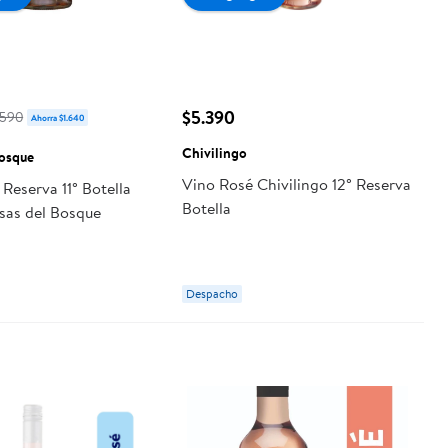
$5.390
.590
Ahorra $1.640
Chivilingo
Bosque
Vino Rosé Chivilingo 12° Reserva
Reserva 11° Botella
Botella
sas del Bosque
Despacho