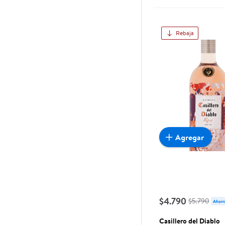
Rebaja
Agregar
$4.790
$5.790
Ahorr
Casillero del Diablo