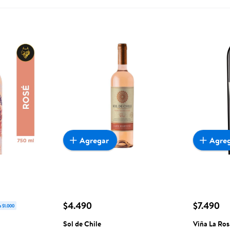
Agregar
Agre
$4.490
$7.490
a $1.000
Sol de Chile
Viña La Ros