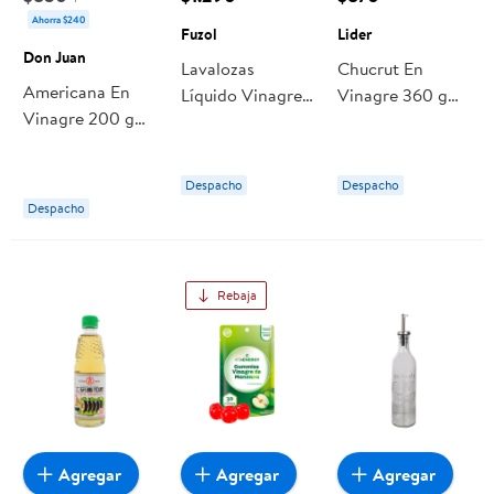
Ahorra $240
Fuzol
Lider
Don Juan
Lavalozas
Chucrut En
Americana En
Líquido Vinagre
Vinagre 360 g
Vinagre 200 g
Con Bicarbonato
Lider
Don Juan
700 ml Fuzol
Despacho
Despacho
Despacho
Rebaja
Agregar
Agregar
Agregar