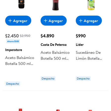
Agregar
Agregar
Agregar
$2.450
$4.890
$990
$2.950
Ahorra $500
Casta De Peteroa
Lider
Imperatore
Aceto Balsámico
Sucedáneo De
Aceto Balsámico
Botella 500 ml
Limón Botella
Botella 500 ml
Casta De
500 ml Lider
Imperatore
Peteroa
Despacho
Despacho
Despacho