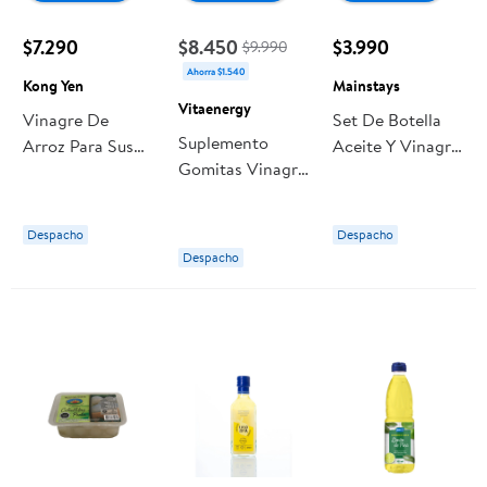
$7.290
$8.450
$3.990
$9.990
Ahorra $1.540
Kong Yen
Mainstays
Vitaenergy
Vinagre De
Set De Botella
Suplemento
Arroz Para Sushi
Aceite Y Vinagre
Gomitas Vinagre
Botella 300 ml
1 Pieza
De Manzana 30
Kong Yen
Transparente 1
Un Vitaenergy
Un Mainstays
Despacho
Despacho
Despacho