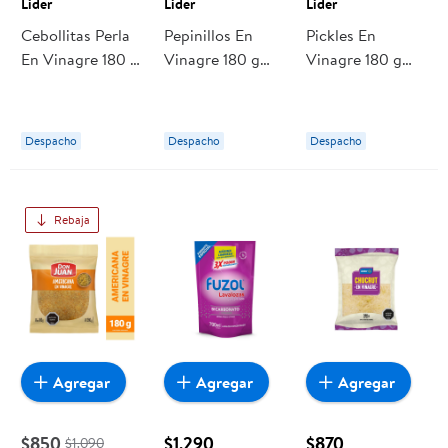
Lider
Lider
Lider
Cebollitas Perla
Pepinillos En
Pickles En
En Vinagre 180 g
Vinagre 180 g
Vinagre 180 g
Lider
Lider
Lider
Despacho
Despacho
Despacho
Rebaja
Agregar
Agregar
Agregar
$850
$1.290
$870
$1.090