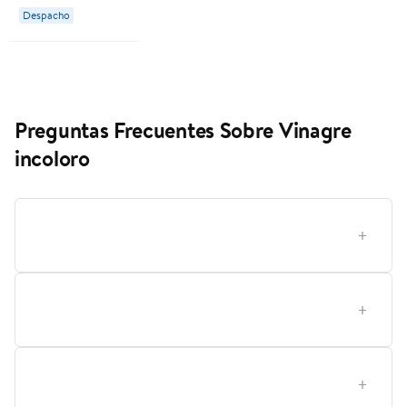
Despacho
Preguntas Frecuentes Sobre Vinagre
incoloro
¿Cómo elegir el vinagre incoloro correcto dentro de
la gama Traverso?
¿Qué significa la acidez del vinagre incoloro y cómo
elegirla?
¿Qué opción conviene más a un cocinero principiante
frente a uno experimentado?