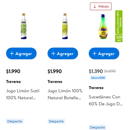
Rebaja
Agregar
Agregar
Agregar
$1.990
$1.990
$1.390
$1.690
Ahorra $300
Traverso
Traverso
Traverso
Jugo Limón Sutil
Jugo Limón 100%
Sucedáneo Con
100% Natural
Natural Botella
60% De Jugo De
Botella 250 ml
250 ml Traverso
Limón Botella
Traverso
320 ml Traverso
Despacho
Despacho
Despacho