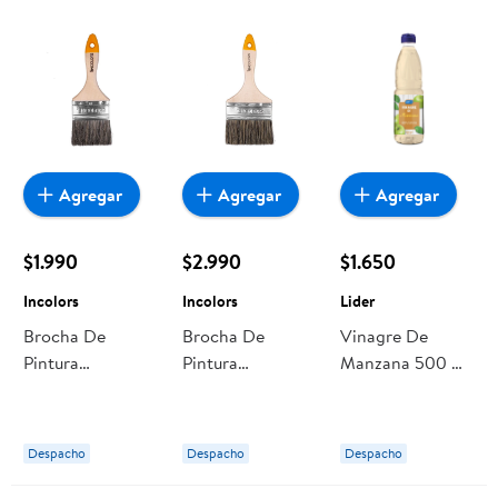
Agregar
Agregar
Agregar
$1.990
$2.990
$1.650
Incolors
Incolors
Lider
Brocha De
Brocha De
Vinagre De
Pintura
Pintura
Manzana 500 ml
Multiproposito 3
Multiproposito 4
Lider
1 Un Incolors
1 Un Incolors
Despacho
Despacho
Despacho