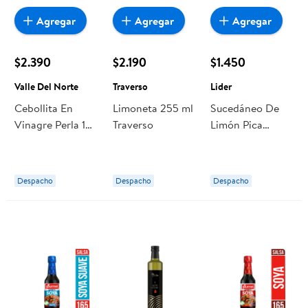
Agregar
Agregar
Agregar
$2.390
$2.190
$1.450
Valle Del Norte
Traverso
Lider
Cebollita En
Limoneta 255 ml
Sucedáneo De
Vinagre Perla 1
Traverso
Limón Pica
Un 350 g Valle
Botella 500 ml
Del Norte
Lider
Despacho
Despacho
Despacho