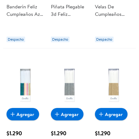
Banderín Feliz
Piñata Plegable
Velas De
Cumpleaños Azul
3d Feliz
Cumpleaños
Party Express
Cumpleaños
Caja 1 Un Party
Party express
Express
Despacho
Despacho
Despacho
Agregar
Agregar
Agregar
$1.290
$1.290
$1.290