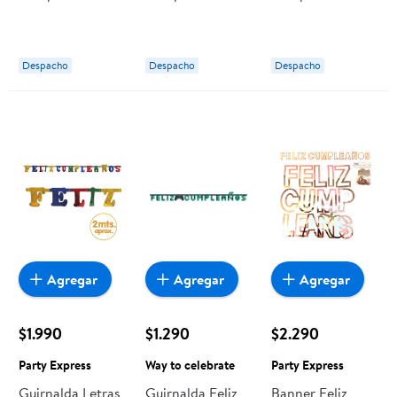
Plateado Party
Rosado Party
Gato Way to
Express
Express
celebrate
Despacho
Despacho
Despacho
Agregar
Agregar
Agregar
$1.990
$1.290
$2.290
Party Express
Way to celebrate
Party Express
Guirnalda Letras
Guirnalda Feliz
Banner Feliz