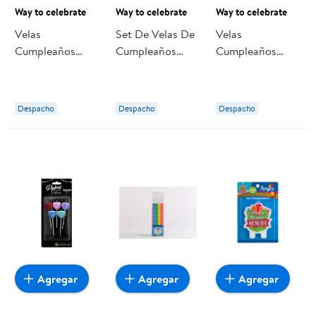
Way to celebrate
Way to celebrate
Way to celebrate
Velas
Set De Velas De
Velas
Cumpleaños
Cumpleaños
Cumpleaños
Glitter Way to
Plateada, 1 Un
Doradas Way to
celebrate
Way to celebrate
celebrate
Despacho
Despacho
Despacho
Agregar
Agregar
Agregar