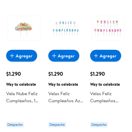
encuentras todo a precios bajos. Compra online con
despacho a domicilio o retiro en tienda, y haz que esta
oportunidad sea realmente conveniente para ti y tu familia.
Agregar
Agregar
Agregar
$1.290
$1.290
$1.290
Way to celebrate
Way to celebrate
Way to celebrate
Vela Nube Feliz
Velas Feliz
Velas Feliz
Cumpleaños, 1
Cumpleaños Azul
Cumpleaños
Un Way to
Way to celebrate
Rosa Way to
celebrate
celebrate
Despacho
Despacho
Despacho