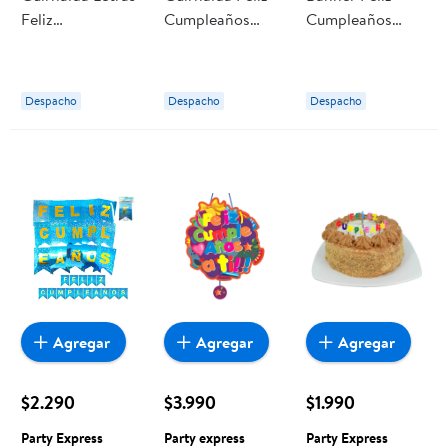
Feliz
Cumpleaños
Cumpleaños
Cumpleaños 2
Gamer, 1 Un Way
Troquel 1 Un
Mts Party
to celebrate
Party Express
Express
Despacho
Despacho
Despacho
Agregar
Agregar
Agregar
$2.290
$3.990
$1.990
Party Express
Party express
Party Express