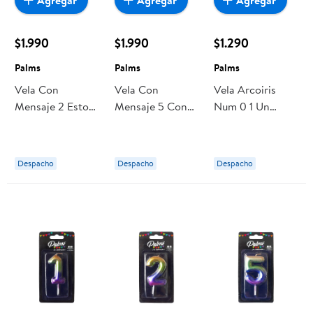
Agregar
Agregar
Agregar
$1.990
$1.990
$1.290
Palms
Palms
Palms
Vela Con
Vela Con
Vela Arcoiris
Mensaje 2 Estoy
Mensaje 5 Con
Num 0 1 Un
Como Tuna
Todo Si No Pa
Palms
Palms
´qué Palms
Despacho
Despacho
Despacho