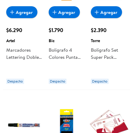
Agregar
Agregar
Agregar
$6.290
$1.790
$2.390
Artel
Bic
Torre
Marcadores
Boligrafo 4
Bolígrafo Set
Lettering Doble
Colores Punta
Super Pack
Punta, Estuche
Media 1.0mm -
Escritura Torre
12 Un Artel
Az/ro/ne/ve Bic
Despacho
Despacho
Despacho