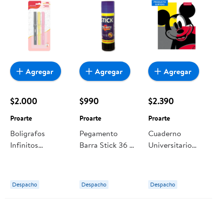
Agregar
Agregar
Agregar
$2.000
$990
$2.390
Proarte
Proarte
Proarte
Boligrafos
Pegamento
Cuaderno
Infinitos
Barra Stick 36 G
Universitario
1gráfito+2colores
1 Un Proarte
Mickey 100 Hj,
Proarte
Producto Surtido
1 Un Proarte
Despacho
Despacho
Despacho