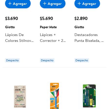
Agregar
Agregar
Agregar
$3.690
$5.690
$2.890
Giotto
Paper Mate
Giotto
Lápices De
Lápices +
Destacadores
Colores Stilnovo
Corrector + 2
Punta Biselada, 3
Bicolor Giotto
Boligrafos + 2
Colores Giotto
Sharpie, Pack
Escolar 1 Un
Despacho
Despacho
Despacho
Paper Mate