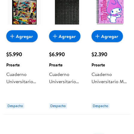
Agregar
Agregar
Agregar
$5.990
$6.990
$2.390
Proarte
Proarte
Proarte
Cuaderno
Cuaderno
Cuaderno
Universitario
Universitario
Universitario My
Marvel, Producto
Textura Glam
Melody 100
Surtido 1 Un
Carta 150 Hojas,
Hojas, Producto
Proarte
Producto Surtido
Surtido 1 Un
Despacho
Despacho
Despacho
1 Un 1 Un Proarte
Proarte