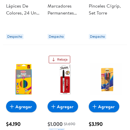
Lápices De
Marcadores
Pinceles C/grip,
Colores, 24 Un
Permanentes
Set Torre
Torre
Sharpie®, Punta
Fina, Negro
Despacho
Despacho
Despacho
Rebaja
Agregar
Agregar
Agregar
$4.190
$1.000
$3.190
$1.690