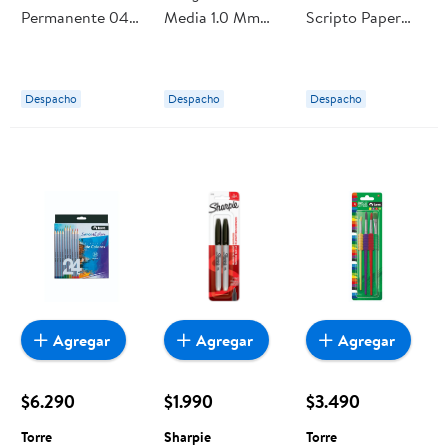
Permanente 040
Media 1.0 Mm
Scripto Paper
Fino Blister 1
Multicolores / 5
Mate X12
Negro Filgo
Unidades Bic
Despacho
Despacho
Despacho
Agregar
Agregar
Agregar
$6.290
$1.990
$3.490
Torre
Sharpie
Torre