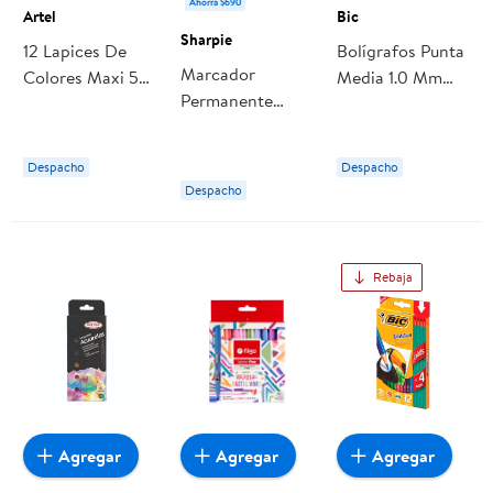
Ahorra $690
Artel
Bic
Sharpie
12 Lapices De
Bolígrafos Punta
Marcador
Colores Maxi 5m
Media 1.0 Mm
Permanente
Artel
Multicolores / 8
Negro Punta
Unidades Bic
Fina, Sharpie
Despacho
Despacho
Despacho
Rebaja
Agregar
Agregar
Agregar