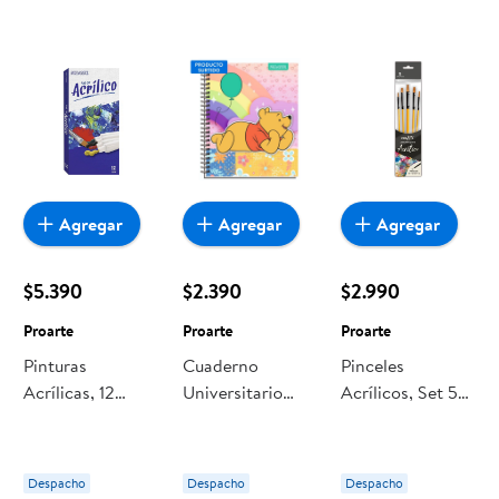
Agregar
Agregar
Agregar
$5.390
$2.390
$2.990
Proarte
Proarte
Proarte
Pinturas
Cuaderno
Pinceles
Acrílicas, 12
Universitario
Acrílicos, Set 5
Colores Proarte
Winnie Pooh
Un Proarte
100hojas 7mm /
Producto Surtido
Despacho
Despacho
Despacho