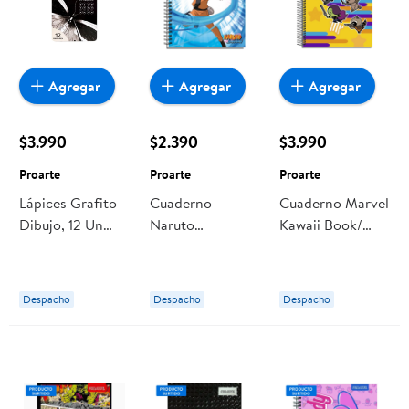
Agregar
Agregar
Agregar
$3.990
$2.390
$3.990
Proarte
Proarte
Proarte
Lápices Grafito
Cuaderno
Cuaderno Marvel
Dibujo, 12 Un
Naruto
Kawaii Book/
Proarte
Shippuden,
Producto Surtido
Color Surtido 1
Proarte
Un Proarte
Despacho
Despacho
Despacho