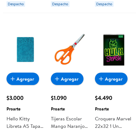
Especial 100
Especial 100
Despacho
Despacho
Despacho
Hojas, Producto
Hojas, Producto
Surtido 1 Un
Surtido 1 Un
Proarte
Proarte
Agregar
Agregar
Agregar
$3.000
$1.090
$4.490
Proarte
Proarte
Proarte
Hello Kitty
Tijeras Escolar
Croquera Marvel
Libreta A5 Tapa
Mango Naranjo
22x32 1 Un
Pu Proarte
Proarte
Proarte