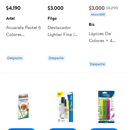
$4.190
$3.000
$3.000
$3.290
Ahorra $290
Artel
Filgo
Bic
Acuarela Pastel 6
Destacador
Lápices De
Colores
Lighter Fine /
Colores + 4
Metalicos 1 Un
Estuche 10 Pastel
Lápices Gráfito,
Artel
Vibes Filgo
Estuche 12 Un
Despacho
Despacho
Bic
Despacho