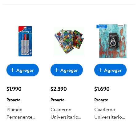
1 Un Proarte
Agregar
Agregar
Agregar
$1.990
$2.390
$1.690
Proarte
Proarte
Proarte
Plumón
Cuaderno
Cuaderno
Permanente
Universitario
Universitario
Negro, Azul Y
Avengers Tapa
Vintage Tapa
Rojo Proarte
Dura Doble
Dura Doble