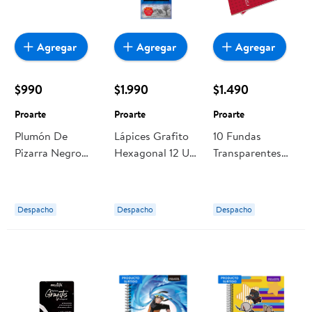
Agregar
Agregar
Agregar
$990
$1.990
$1.490
Proarte
Proarte
Proarte
Plumón De
Lápices Grafito
10 Fundas
Pizarra Negro
Hexagonal 12 Un
Transparentes
Proarte
Proarte
Tamaño Oficio 1
Un Proarte
Despacho
Despacho
Despacho