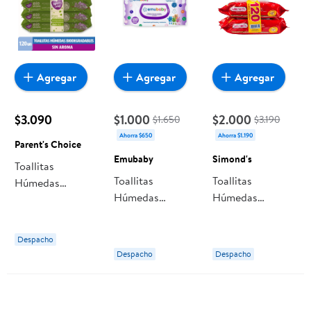
Agregar
Agregar
Agregar
$3.090
$1.000
$2.000
$1.650
$3.190
Ahorra $650
Ahorra $1.190
Parent's Choice
Emubaby
Simond's
Toallitas
Toallitas
Toallitas
Húmedas
Húmedas
Húmedas
Parent's Choice
Superior Sin
Simond's Baby
Biodegradables
Alcohol 100 Un
Care, Pack
Sin Aroma
Despacho
Emubaby
Despacho
Despacho