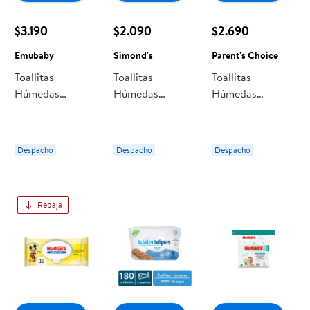
$3.190
$2.090
$2.690
Emubaby
Simond's
Parent's Choice
Toallitas
Toallitas
Toallitas
Húmedas
Húmedas
Húmedas
Emubaby
Simond's
Parent's Choice
Premium, Súper
Hipoalergénicas
Con Manteca De
Pack
Extra Suaves
Karité, Pack
Despacho
Despacho
Despacho
Rebaja