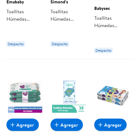
Emubaby
Simond's
Babysec
Toallitas
Toallitas
Toallitas
Húmedas
Húmedas
Húmedas
Emubaby 99%
Simond's Gloss
Babysec
Agua, Súper
Premium, Super
Pack
Despacho
Despacho
Pack
Despacho
Agregar
Agregar
Agregar