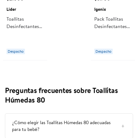
Lider
Igenix
Toallitas
Pack Toallitas
Desinfectantes
Desinfectantes
Fresh Tarro 35
Frescura Cítrica
Un Lider
Bolsa Resellable
100 Un Igenix
Despacho
Despacho
Preguntas frecuentes sobre Toallitas
Húmedas 80
¿Cómo elegir las Toallitas Húmedas 80 adecuadas
para tu bebé?