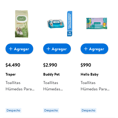
Agregar
Agregar
Agregar
$4.490
$2.990
$990
Traper
Buddy Pet
Hello Baby
Toallitas
Toallitas
Toallitas
Húmedas Para
Húmedas
Húmedas Para
Mascotas De
Hipoalergénicas
Bebé 25 Un
Bambu Eco 100
Para Mascotas
Hello Baby
Un Traper
70 Un Buddy Pet
Despacho
Despacho
Despacho