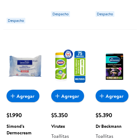
Rellena 80 G 80
Make Up
g Fini
Remover
Despacho
Despacho
Despacho
Agregar
Agregar
Agregar
$1.990
$5.350
$5.390
Simond’s
Virutex
Dr Beckmann
Dermocream
Toallitas
Toallitas