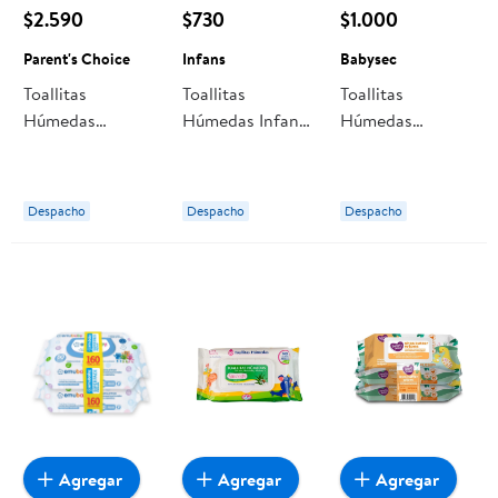
$2.590
$730
$1.000
Parent's Choice
Infans
Babysec
Toallitas
Toallitas
Toallitas
Húmedas
Húmedas Infans
Húmedas
Parent's Choice
99,9% Agua
Babysec Ultra
Sin Aroma, Pack
Fresh, Duo Pack
Despacho
Despacho
Despacho
Agregar
Agregar
Agregar