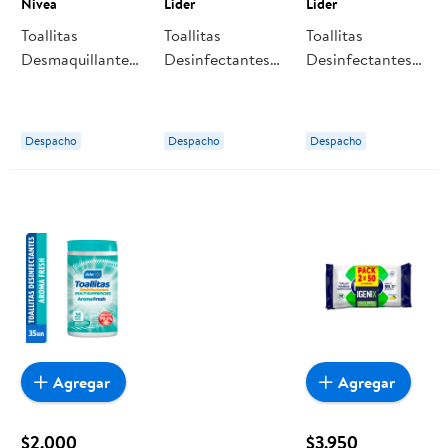
Nivea
Lider
Lider
Toallitas
Toallitas
Toallitas
Desmaquillantes
Desinfectantes
Desinfectantes
Nivea Piel Seca
Limón Bolsa
Fresh Bolsa
Resellable 50 Un
Resellable 50 Un
Lider
Lider
Despacho
Despacho
Despacho
Agregar
Agregar
$2.000
$3.950