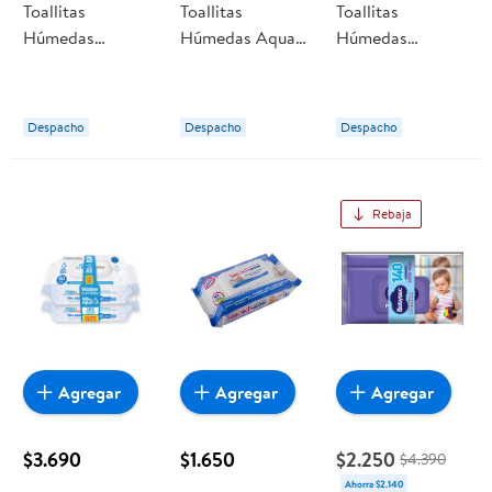
Toallitas
Toallitas
Toallitas
Húmedas
Húmedas Aqua
Húmedas
Parent's Choice
Baby 99,9%
Huggies
Papel Higiénico
Agua, Pack
Limpieza
Húmedo Niños
Efectiva
Despacho
Despacho
Despacho
Pack
Rebaja
Agregar
Agregar
Agregar
$3.690
$1.650
$2.250
$4.390
Ahorra $2.140