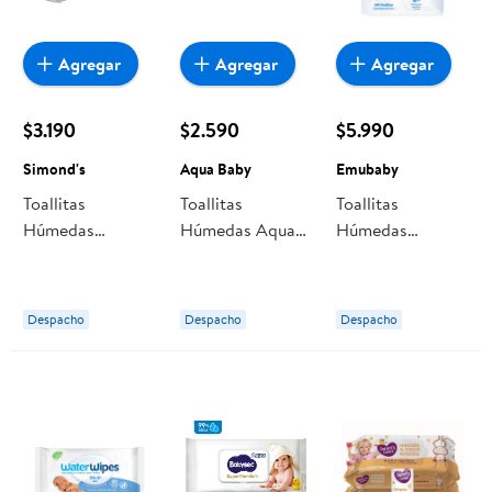
Agregar
Agregar
Agregar
$3.190
$2.590
$5.990
Simond's
Aqua Baby
Emubaby
Toallitas
Toallitas
Toallitas
Húmedas
Húmedas Aqua
Húmedas
Simond's Gloss,
Baby 99,9% Agua
Emubaby
Pack
Premium, Pack
Despacho
Despacho
Despacho