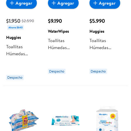
Agregar
Agregar
Agregar
$1.950
$9.190
$5.990
$2.590
Ahorra $640
WaterWipes
Huggies
Huggies
Toallitas
Toallitas
Toallitas
Húmedas
Húmedas
Húmedas
Waterwipes
Huggies Cuidado
Huggies
99,9% Agua,
4 En 1
Limpieza Diaria
Pack
Despacho
Despacho
Despacho