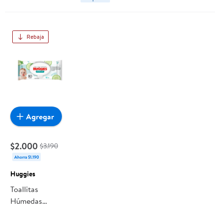
Rebaja
Agregar
$2.000
$3.190
Ahorra $1.190
Huggies
Toallitas
Húmedas
Huggies Cuidado