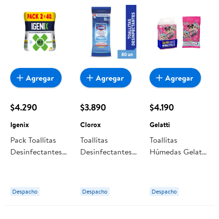
Agregar
Agregar
Agregar
$4.290
$3.890
$4.190
Igenix
Clorox
Gelatti
Pack Toallitas
Toallitas
Toallitas
Desinfectantes
Desinfectantes
Húmedas Gelatti
Frescura Cítrica
Expert Bolsa
Antibacteriales
Tarro 80 Un
Resellable 80 Un
Lol Surprise;pack
Igenix
Clorox
30 Un
Despacho
Despacho
Despacho