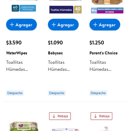
Agregar
Agregar
Agregar
$3.590
$1.090
$1.250
WaterWipes
Babysec
Parent's Choice
Toallitas
Toallitas
Toallitas
Húmedas
Húmedas
Húmedas
Waterwipes
Babysec Super
Parent's Choice
99,9% Agua
Premium 99%
Manos Y Caritas,
Agua
Pack
Despacho
Despacho
Despacho
Rebaja
Rebaja