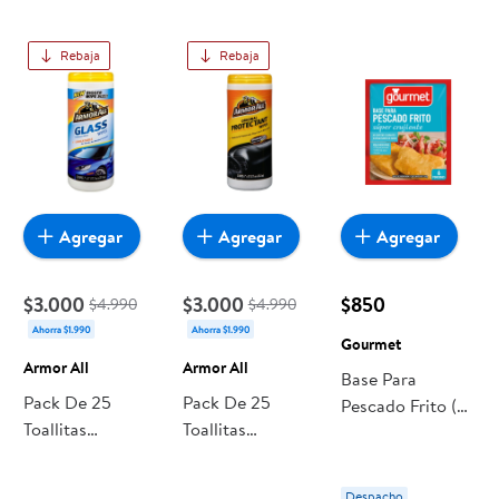
Rebaja
Rebaja
Agregar
Agregar
Agregar
$3.000
$3.000
$850
$4.990
$4.990
Ahorra $1.990
Ahorra $1.990
Gourmet
Armor All
Armor All
Base Para
Pack De 25
Pack De 25
Pescado Frito (6
Toallitas
Toallitas
Porciones) Sobre
Húmedas
Húmedas
80 G 80 g
Limpiadoras Para
Protectoras Para
Gourmet
Despacho