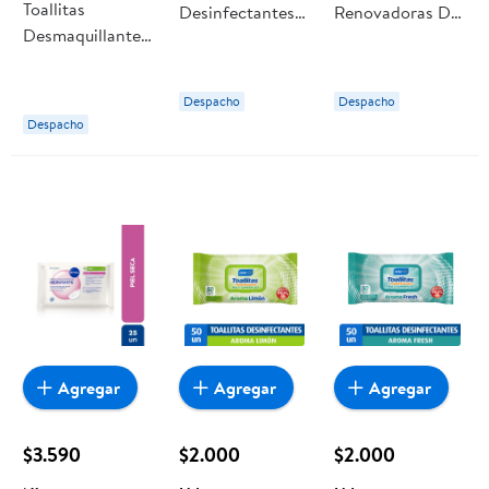
Toallitas
Desinfectantes
Renovadoras De
Desmaquillantes
Multiuso Limón
Negros Caja Un
Simond’s
Bolsa Resellable
Dr Beckmann
Dermocream
75 Un Virutex
Despacho
Despacho
Micelar Piel
Despacho
Normal A Muy
Sensible
Agregar
Agregar
Agregar
$3.590
$2.000
$2.000