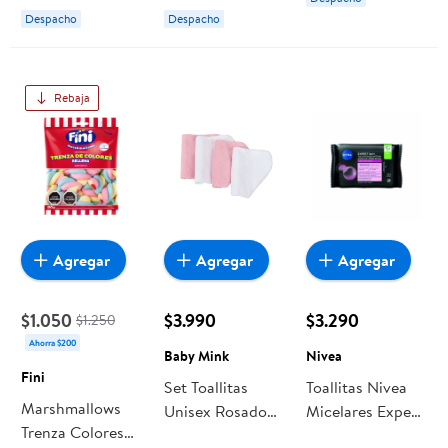
Vidrios 1 Un
Auto 1 Un Armor
Despacho
Despacho
Armor All
All
Rebaja
Agregar
Agregar
Agregar
$1.050
$3.990
$3.290
$1.250
Ahorra $200
Baby Mink
Nivea
Fini
Set Toallitas
Toallitas Nivea
Marshmallows
Unisex Rosado
Micelares Expert
Trenza Colores
Tu Baby Mink
Waterproof