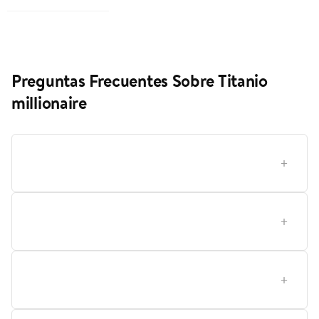
Preguntas Frecuentes Sobre Titanio
millionaire
¿Cómo elegir la fragancia adecuada dentro de la
categoría Perfumes y Fragancias?
¿Qué significa la concentración de la fragancia y
cómo influye en la duración?
¿Cuál es la mejor opción entre uso diario y ocasiones
especiales para esta fragancia de Millionaire?