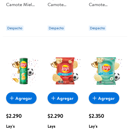
Camote Miel
Camote
Camote
Mostaza 150 g
Barbecue
Jalapeño
Tika
Coreano 150 g
Chipotle 150 g
Tika
Tika
Despacho
Despacho
Despacho
Agregar
Agregar
Agregar
$2.290
$2.290
$2.350
Lay's
Lays
Lay's