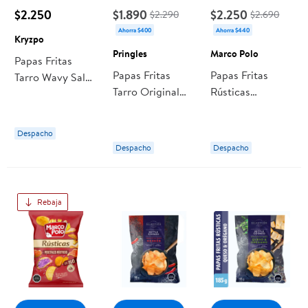
$2.250
$1.890
$2.250
$2.290
$2.690
Ahorra $400
Ahorra $440
Kryzpo
Pringles
Marco Polo
Papas Fritas
Papas Fritas
Papas Fritas
Tarro Wavy Sal
Tarro Original
Rústicas
De Mar 110 g
104 g Pringles
Camotes 150 g
Kryzpo
Marco Polo
Despacho
Despacho
Despacho
Rebaja