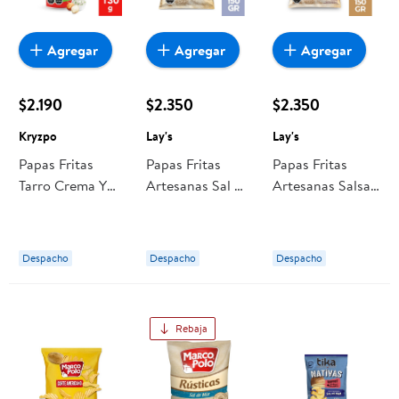
Agregar
Agregar
Agregar
$2.190
$2.350
$2.350
Kryzpo
Lay's
Lay's
Papas Fritas
Papas Fritas
Papas Fritas
Tarro Crema Y
Artesanas Sal De
Artesanas Salsa
Cebolla 130 g
Mar 150 g Lay's
Verde 150 g Lay's
Kryzpo
Despacho
Despacho
Despacho
Rebaja