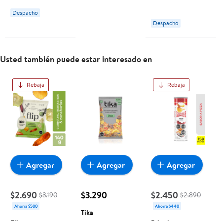
Zanahoria, Y
Despacho
Betarraga 140 g
Despacho
Flip
Usted también puede estar interesado en
Rebaja
Rebaja
Agregar
Agregar
Agregar
$2.690
$3.290
$2.450
$3.190
$2.890
Ahorra $500
Ahorra $440
Tika