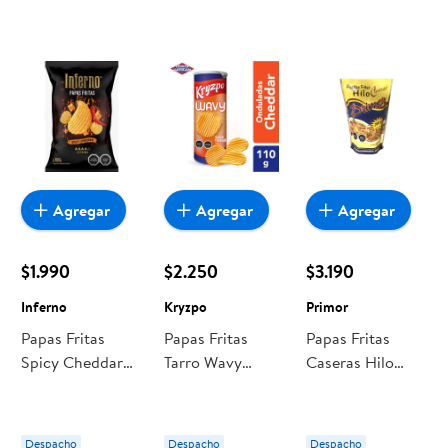
Agregar
Agregar
Agregar
$1.990
$2.250
$3.190
Inferno
Kryzpo
Primor
Papas Fritas
Papas Fritas
Papas Fritas
Spicy Cheddar
Tarro Wavy
Caseras Hilo
180 g Inferno
Cheddar 110 g
200 g Primor
Kryzpo
Despacho
Despacho
Despacho