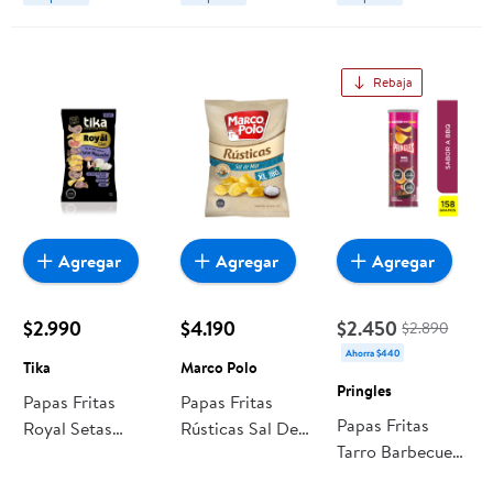
Rebaja
Agregar
Agregar
Agregar
$2.990
$4.190
$2.450
$2.890
Ahorra $440
Tika
Marco Polo
Pringles
Papas Fritas
Papas Fritas
Papas Fritas
Royal Setas
Rústicas Sal De
Tarro Barbecue
Mozarella 150 g
Mar 380 g
158 g Pringles
Tika
Marco Polo