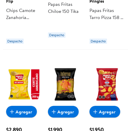
Flip
Pringles
Papas Fritas
Chips Camote
Papas Fritas
Chiloe 150 Tika
Zanahoria
Tarro Pizza 158 g
Manzana 140 g
Pringles
Flip
Despacho
Despacho
Despacho
Agregar
Agregar
Agregar
$2.890
$1.990
$1.950