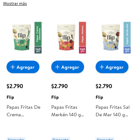
con Sello, frutas frescas, carnes, pan o productos para el
Mostrar más
hogar, aquí lo encuentras todo a precios bajos. Compra
online con despacho a domicilio o retiro en tienda, y haz que
esta oportunidad sea realmente conveniente para ti y tu
familia.
Agregar
Agregar
Agregar
$2.790
$2.790
$2.790
Flip
Flip
Flip
Papas Fritas De
Papas Fritas
Papas Fritas Sal
Crema
Merkén 140 g
De Mar 140 g
Ciboulette 140 g
Flip
Flip
Flip
Despacho
Despacho
Despacho