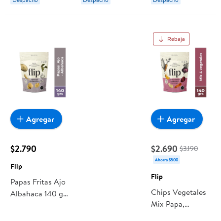
Rebaja
Agregar
Agregar
$2.790
$2.690
$3.190
Ahorra $500
Flip
Flip
Papas Fritas Ajo
Chips Vegetales
Albahaca 140 g
Mix Papa,
Flip
Camote,