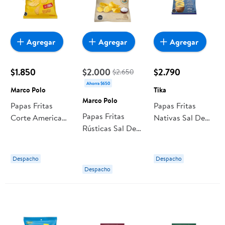
Agregar
Agregar
Agregar
$1.850
$2.000
$2.790
$2.650
Ahorra $650
Marco Polo
Tika
Marco Polo
Papas Fritas
Papas Fritas
Papas Fritas
Corte Americano
Nativas Sal De
Rústicas Sal De
200 g Marco
Mar 150 g Tika
Mar 185 g Marco
Polo
Polo
Despacho
Despacho
Despacho