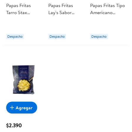
Papas Fritas
Papas Fritas
Papas Fritas Tipo
Tarro Stax
Lay's Sabor
Americano
Crema Y Cebolla
Ketchup 170 g
Crema Y Cebolla
134 g Lay's
Lays
170 g Lay's
Despacho
Despacho
Despacho
Agregar
$2.390