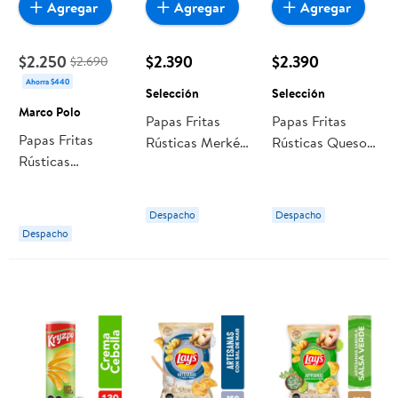
Agregar
Agregar
Agregar
$2.250
$2.390
$2.390
$2.690
Ahorra $440
Selección
Selección
Marco Polo
Papas Fritas
Papas Fritas
Papas Fritas
Rústicas Merkén
Rústicas Queso Y
Rústicas
185 g Selección
Orégano 185 g
Vegetales 150 g
Selección
Marco Polo
Despacho
Despacho
Despacho