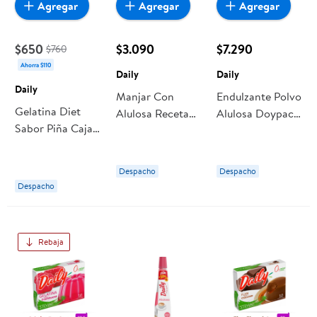
Agregar
Agregar
Agregar
$650
$3.090
$7.290
$760
Ahorra $110
Daily
Daily
Daily
Manjar Con
Endulzante Polvo
Gelatina Diet
Alulosa Receta
Alulosa Doypack
Sabor Piña Caja
Casera 400 g
500 g Daily
22 g Daily
Daily
Despacho
Despacho
Despacho
Rebaja