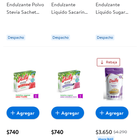
Endulzante Polvo
Endulzante
Endulzante
Stevia Sachet
Líquido Sacarina
Líquido Sugar
100 Daily
Botella 270 ml
Off Botella 180
Daily
ml Daily
Despacho
Despacho
Despacho
Rebaja
Agregar
Agregar
Agregar
$740
$740
$3.650
$4.290
Ahorra $640