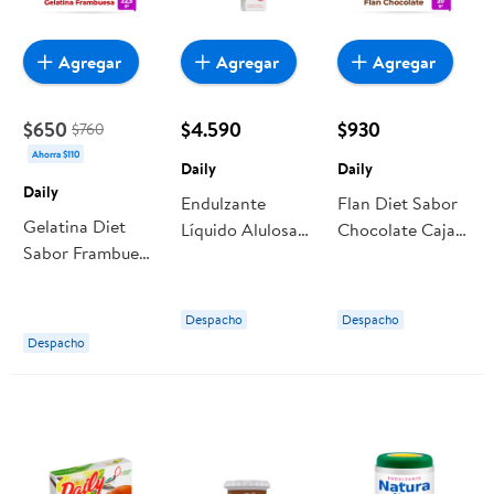
Agregar
Agregar
Agregar
$650
$4.590
$930
$760
Ahorra $110
Daily
Daily
Daily
Endulzante
Flan Diet Sabor
Gelatina Diet
Líquido Alulosa
Chocolate Caja
Sabor Frambuesa
Botella 400
20 GR Daily
Caja 22.5 g Daily
Daily
Despacho
Despacho
Despacho