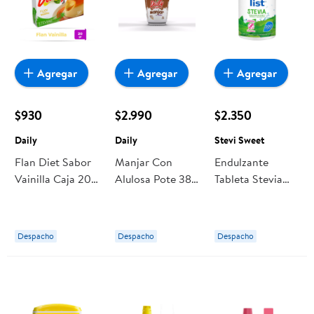
Agregar
Agregar
Agregar
$930
$2.990
$2.350
Daily
Daily
Stevi Sweet
Flan Diet Sabor
Manjar Con
Endulzante
Vainilla Caja 20
Alulosa Pote 380
Tableta Stevia
g Daily
g Daily
Display 300
tabletas Stevi
Sweet
Despacho
Despacho
Despacho