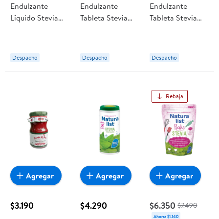
Endulzante
Endulzante
Endulzante
Líquido Stevia
Tableta Stevia
Tableta Stevia
Botella 270 ml
Display 500 Un
Display 440 Un
Lider
Iansa Cero K
Lider
Despacho
Despacho
Despacho
Rebaja
Agregar
Agregar
Agregar
$3.190
$4.290
$6.350
$7.490
Ahorra $1.140