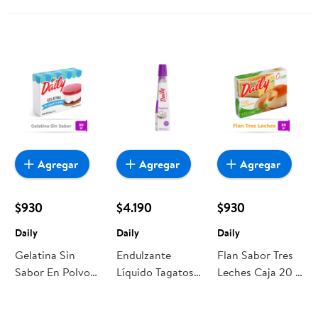
Agregar
Agregar
Agregar
$930
$4.190
$930
Daily
Daily
Daily
Gelatina Sin
Endulzante
Flan Sabor Tres
Sabor En Polvo
Líquido Tagatosa
Leches Caja 20 g
30 g Daily
Botella 270 Daily
Daily