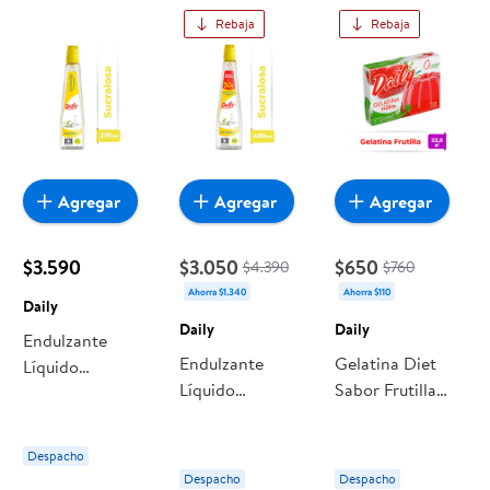
Rebaja
Rebaja
Agregar
Agregar
Agregar
$3.590
$3.050
$650
$4.390
$760
Ahorra $1.340
Ahorra $110
Daily
Daily
Daily
Endulzante
Endulzante
Gelatina Diet
Líquido
Líquido
Sabor Frutilla
Sucralosa Botella
Sucralosa Botella
Caja 22.5 g Daily
270 ml Daily
400 ml Daily
Despacho
Despacho
Despacho