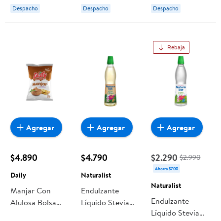
Despacho
Despacho
Despacho
Rebaja
Agregar
Agregar
Agregar
$4.890
$4.790
$2.290
$2.990
Ahorra $700
Daily
Naturalist
Naturalist
Manjar Con
Endulzante
Endulzante
Alulosa Bolsa
Líquido Stevia
Líquido Stevia
800 g Daily
Botella 270 ml