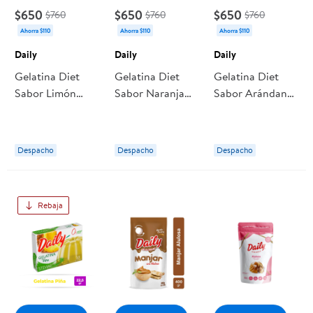
$650
$650
$650
$760
$760
$760
Ahorra $110
Ahorra $110
Ahorra $110
Daily
Daily
Daily
Gelatina Diet
Gelatina Diet
Gelatina Diet
Sabor Limón
Sabor Naranja
Sabor Arándano
Caja 22 g Daily
Caja 22 g Daily
Mora Caja 22 g
Daily
Despacho
Despacho
Despacho
Rebaja