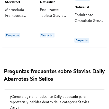
Stevsweet
Naturalist
Naturalist
Mermelada
Endulzante
Endulzante
Frambuesa
Tableta Stevia
Granulado Stevia
Stevia Tagatosa
Display 900
Bake Doypack
230 g Stevsweet
unidades
500 g Naturalist
Naturalist
Despacho
Despacho
Despacho
Preguntas frecuentes sobre Stevias Daily
Abarrotes Sin Sellos
¿Cómo elegir el endulzante Daily adecuado para
repostería y bebidas dentro de la categoría Stevias
Daily?