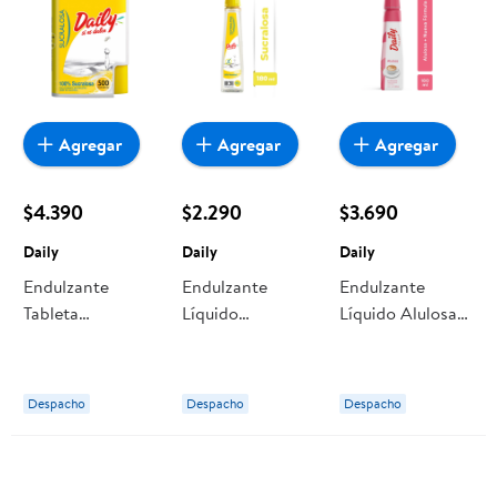
Agregar
Agregar
Agregar
$4.390
$2.290
$3.690
Daily
Daily
Daily
Endulzante
Endulzante
Endulzante
Tableta
Líquido
Líquido Alulosa
Sucralosa
Sucralosa Botella
Botella 180 ml
Display 500
180 ml Daily
Daily
unidades Daily
Despacho
Despacho
Despacho