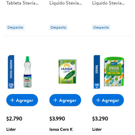
Tableta Stevia
Líquido Stevia
Líquido Stevia
Display 300 Un
Botella 180 ml
Botella 180 ml
Lider
Naturalist
Iansa Cero K
Despacho
Despacho
Despacho
Agregar
Agregar
Agregar
$2.790
$3.990
$3.290
Lider
Iansa Cero K
Lider