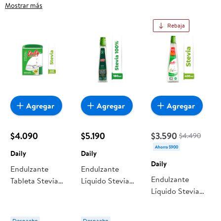
Sellos, frutas frescas, carnes, pan o productos para el hogar,
Mostrar más
aquí lo encuentras todo a precios bajos. Compra online con
Rebaja
despacho a domicilio o retiro en tienda, y haz que esta
oportunidad sea realmente conveniente para ti y tu familia.
Agregar
Agregar
Agregar
$4.090
$5.190
$3.590
$4.490
Ahorra $900
Daily
Daily
Daily
Endulzante
Endulzante
Endulzante
Tableta Stevia
Líquido Stevia
Líquido Stevia
Display 440
Botella 180 ml
Botella 400 ml
unidades Daily
Daily
Daily
Despacho
Despacho