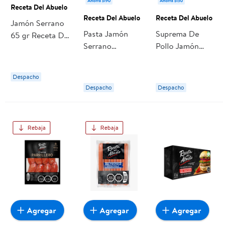
Ahorra $190
Ahorra $150
Receta Del Abuelo
Receta Del Abuelo
Receta Del Abuelo
Jamón Serrano
Pasta Jamón
Suprema De
65 gr Receta Del
Serrano
Pollo Jamón
Abuelo
Embutidos 125 g
Queso 120 g
Receta Del
Receta Del
Despacho
Abuelo
Abuelo
Despacho
Despacho
Rebaja
Rebaja
Agregar
Agregar
Agregar