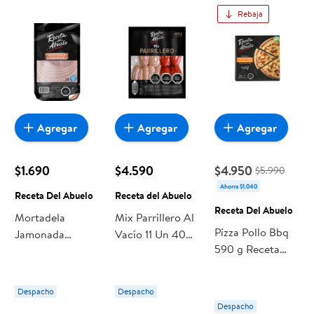
Rebaja
Agregar
Agregar
Agregar
$1.690
$4.590
$4.950
$5.990
Ahorra $1.040
Receta Del Abuelo
Receta del Abuelo
Receta Del Abuelo
Mortadela
Mix Parrillero Al
Pizza Pollo Bbq
Jamonada
Vacío 11 Un 400
590 g Receta
Display 150 g
g Receta del
Del Abuelo
Receta Del
Abuelo
Abuelo
Despacho
Despacho
Despacho