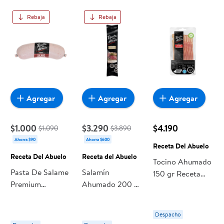
Rebaja
Rebaja
Agregar
Agregar
Agregar
$1.000
$3.290
$4.190
$1.090
$3.890
Ahorra $90
Ahorra $600
Receta Del Abuelo
Receta Del Abuelo
Receta del Abuelo
Tocino Ahumado
Pasta De Salame
Salamín
150 gr Receta
Premium
Ahumado 200 gr
Del Abuelo
Embutido 125 g
Receta del
Receta Del
Abuelo
Despacho
Abuelo