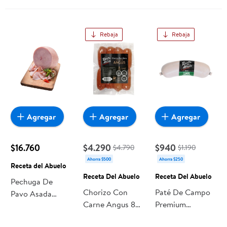
Rebaja
Rebaja
Agregar
Agregar
Agregar
$16.760
$4.290
$940
$4.790
$1.190
Ahorra $500
Ahorra $250
Receta del Abuelo
Receta Del Abuelo
Receta Del Abuelo
Pechuga De
Chorizo Con
Paté De Campo
Pavo Asada
Carne Angus 8
Premium
Granel 250 g
Un 400 g Receta
Embutido 125 g
Receta del