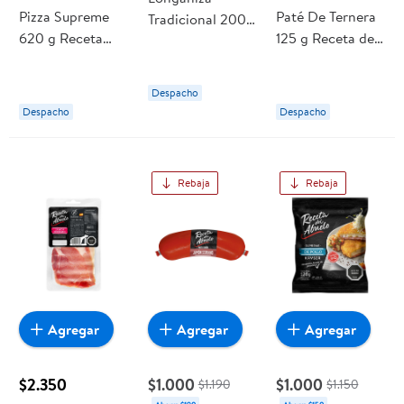
Pizza Supreme
Paté De Ternera
Tradicional 200
620 g Receta
125 g Receta del
g Receta del
Del Abuelo
Abuelo
abuelo
Despacho
Despacho
Despacho
Rebaja
Rebaja
Agregar
Agregar
Agregar
$2.350
$1.000
$1.000
$1.190
$1.150