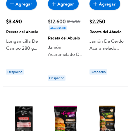
Agregar
Agregar
Agregar
$3.490
$12.600
$2.250
$14.760
Ahorra $2.160
Receta del Abuelo
Receta del Abuelo
Receta del Abuelo
Longanicilla De
Jamón De Cerdo
Jamón
Campo 280 g
Acaramelado
Acaramelado De
Receta del
Corte Pluma 125
Campo 250 g
Abuelo
g Receta del
Receta del
Abuelo
Despacho
Despacho
Abuelo
Despacho