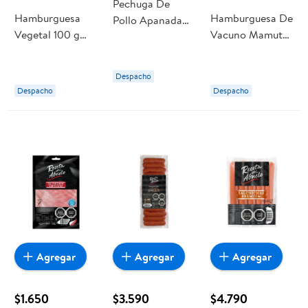
Pechuga De
Hamburguesa
Hamburguesa De
Pollo Apanada
Vegetal 100 g
Vacuno Mamut
120 gr Receta
Receta del
185 g Receta del
Del Abuelo
Abuelo
Abuelo
Despacho
Despacho
Despacho
Agregar
Agregar
Agregar
$1.650
$3.590
$4.790