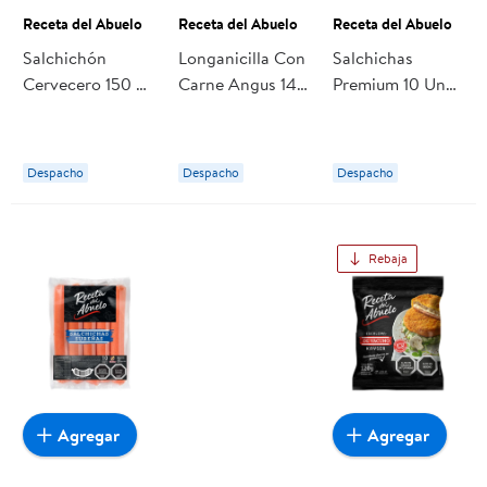
Receta del Abuelo
Receta del Abuelo
Receta del Abuelo
Salchichón
Longanicilla Con
Salchichas
Cervecero 150 gr
Carne Angus 14
Premium 10 Un
Receta del
Un 280 g Receta
Bolsa 500 g
Abuelo
del Abuelo
Receta del
Abuelo
Despacho
Despacho
Despacho
Rebaja
Agregar
Agregar