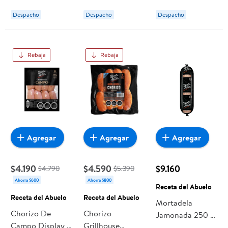
Despacho
Despacho
Despacho
Rebaja
Rebaja
Agregar
Agregar
Agregar
$4.190
$4.590
$9.160
$4.790
$5.390
Ahorra $600
Ahorra $800
Receta del Abuelo
Receta del Abuelo
Receta del Abuelo
Mortadela
Chorizo De
Chorizo
Jamonada 250 g
Campo Display 8
Grillhouse
Receta del