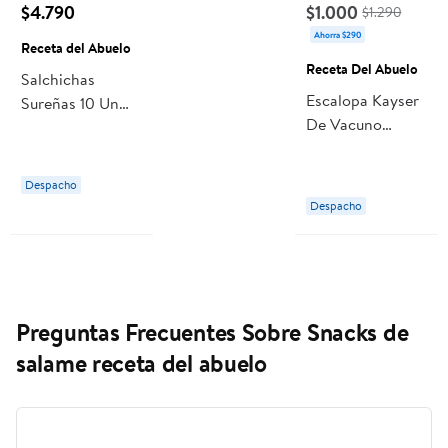
$4.790
$1.000
$1.290
Ahorra $290
Receta del Abuelo
Receta Del Abuelo
Salchichas
Escalopa Kayser
Sureñas 10 Un
De Vacuno
500 g Receta del
Jamón Queso
Abuelo
120 g Receta Del
Despacho
Abuelo
Despacho
Preguntas Frecuentes Sobre Snacks de
salame receta del abuelo
¿Cómo elegir el salamín snack italiano perfecto de