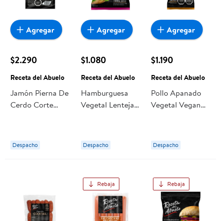
Agregar
Agregar
Agregar
$2.290
$1.080
$1.190
Receta del Abuelo
Receta del Abuelo
Receta del Abuelo
Jamón Pierna De
Hamburguesa
Pollo Apanado
Cerdo Corte
Vegetal Lentejas
Vegetal Vegan
Pluma
Con Zanahoria Y
Crispy 120 gr
Tradicional 125 g
Tomate 100 g
Receta del
Receta del
Receta del
Abuelo
Despacho
Despacho
Despacho
Abuelo
Abuelo
Rebaja
Rebaja