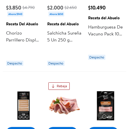
$3.850
$2.000
$10.490
$4.790
$2.650
Ahorra $940
Ahorra $650
Receta del Abuelo
Receta Del Abuelo
Receta del Abuelo
Hamburguesa De
Chorizo
Salchicha Sureña
Vacuno Pack 10
Parrillero Display
5 Un 250 g
Un 1000 gr
8 Un 400 g
Receta del
Receta del
Receta Del
Abuelo
Abuelo
Despacho
Abuelo
Despacho
Despacho
Rebaja