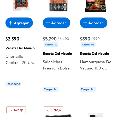
Agregar
Agregar
Agregar
$2.390
$5.790
$890
$6.490
$990
Ahorra $700
Ahorra $100
Receta Del Abuelo
Receta Del Abuelo
Receta Del Abuelo
Choricillo
Salchichas
Hamburguesa De
Cocktail 20 Un
Premium Bolsa
Vacuno 100 g
180 g Receta Del
15 Un 15 Un
Receta Del
Abuelo
Receta Del
Abuelo
Despacho
Abuelo
Despacho
Despacho
Rebaja
Rebaja