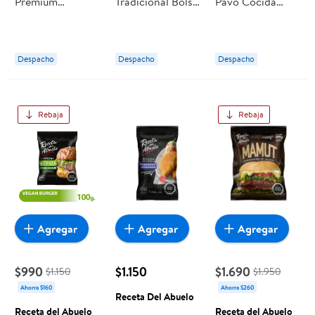
Premium
Tradicional Bolsa
Pavo Cocida
Embutido 125 g
3 Un 350 g
Corte Pluma 125
Receta Del
Receta Del
g Receta Del
Abuelo
Abuelo
Abuelo
Despacho
Despacho
Despacho
Rebaja
Rebaja
Agregar
Agregar
Agregar
$990
$1.150
$1.690
$1.150
$1.950
Ahorra $160
Ahorra $260
Receta Del Abuelo
Receta del Abuelo
Receta del Abuelo