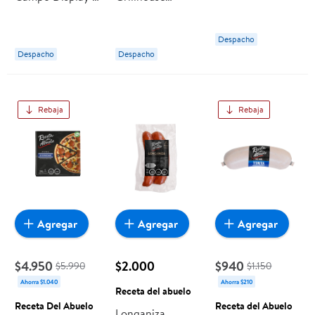
Un 400 g Receta
Ahumado 8 Un
Abuelo
del Abuelo
400 g Receta del
Despacho
Abuelo
Despacho
Despacho
Rebaja
Rebaja
Agregar
Agregar
Agregar
$4.950
$2.000
$940
$5.990
$1.150
Ahorra $1.040
Ahorra $210
Receta del abuelo
Receta Del Abuelo
Receta del Abuelo
Longaniza