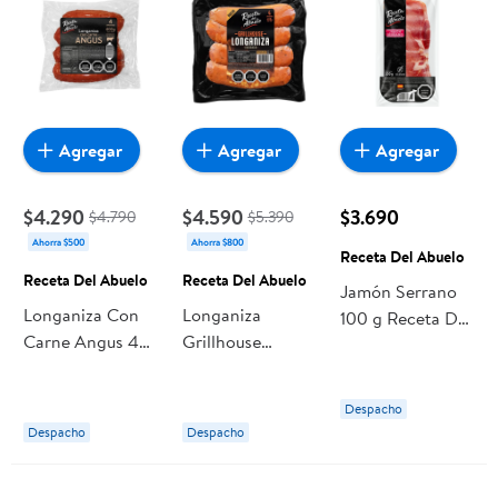
Agregar
Agregar
Agregar
$4.290
$4.590
$3.690
$4.790
$5.390
Ahorra $500
Ahorra $800
Receta Del Abuelo
Receta Del Abuelo
Receta Del Abuelo
Jamón Serrano
Longaniza Con
Longaniza
100 g Receta Del
Carne Angus 4
Grillhouse
Abuelo
Un 400 g Receta
Ahumada 4 Un
Del Abuelo
400 g Receta
Despacho
Del Abuelo
Despacho
Despacho