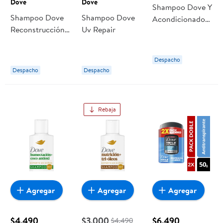
Dove
Dove
Shampoo Dove Y
Shampoo Dove
Shampoo Dove
Acondicionador
Reconstrucción
Uv Repair
2x370ml
+ Aminoacidos
Despacho
Despacho
Despacho
Rebaja
Agregar
Agregar
Agregar
$4.490
$3.000
$6.490
$4.490