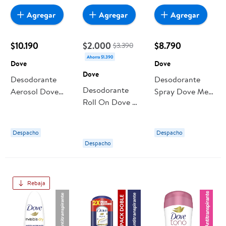
Agregar
Agregar
Agregar
$10.190
$2.000
$8.790
$3.390
Ahorra $1.390
Dove
Dove
Dove
Desodorante
Desodorante
Desodorante
Aerosol Dove
Spray Dove Men
Roll On Dove On
Invisible Dry
Clinical Pack 2x
Original Mujer
Original Mujer
Hombre
Despacho
Despacho
Despacho
Rebaja