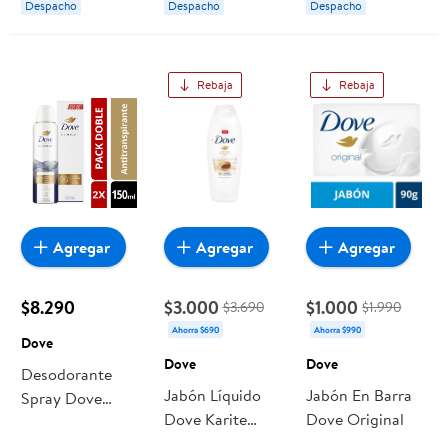
Despacho
Despacho
Despacho
Rebaja
Rebaja
Agregar
Agregar
Agregar
$8.290
$3.000
$1.000
$3.690
$1.990
Ahorra $690
Ahorra $990
Dove
Dove
Dove
Desodorante
Jabón Líquido
Jabón En Barra
Spray Dove
Dove Karite
Dove Original
Women Clinical
700ml
Pack 2x Mujer