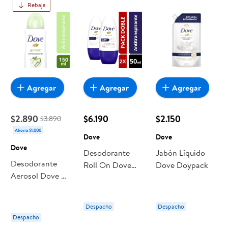
Rebaja
Agregar
Agregar
Agregar
$2.890
$6.190
$2.150
$3.890
Ahorra $1.000
Dove
Dove
Dove
Desodorante
Jabón Líquido
Desodorante
Roll On Dove
Dove Doypack
Aerosol Dove Go
Original Pack
Fresh Mujer
Mujer
Despacho
Despacho
Despacho