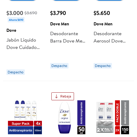
$3.000
$3.790
$5.650
$3.690
Ahorra $690
Dove Men
Dove Men
Dove
Desodorante
Desodorante
Jabón Líquido
Barra Dove Men
Aerosol Dove
Dove Cuidado
Cuidado Total
Men Invisible
Delicado
Hombre
Dry Y Cuidado
Total Hombre
Despacho
Despacho
Despacho
Rebaja