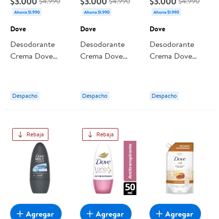
$3.000
$3.000
$3.000
$4.990
$4.990
$4.990
Ahorra $1.990
Ahorra $1.990
Ahorra $1.990
Dove
Dove
Dove
Desodorante
Desodorante
Desodorante
Crema Dove
Crema Dove
Crema Dove
Reparación
Previene El
Previene La
Diaria Mujer
Oscurecimiento
Irritación Mujer
Mujer
Despacho
Despacho
Despacho
Rebaja
Rebaja
Agregar
Agregar
Agregar