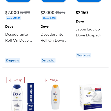
$2.000
$2.000
$2.150
$3.390
$3.390
Ahorra $1.390
Ahorra $1.390
Dove
Dove
Dove
Jabón Líquido
Desodorante
Desodorante
Dove Doypack
Roll On Dove On
Roll On Dove On
Protección Total
Dermo Aclarant
Hombre
Mujer
Despacho
Despacho
Despacho
Rebaja
Rebaja