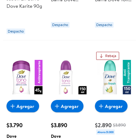
Dove Karite 90g
Original Mujer
Uniforme Coco
Mujer
Despacho
Despacho
Despacho
Rebaja
Agregar
Agregar
Agregar
$3.790
$3.890
$2.890
$3.890
Ahorra $1.000
Dove
Dove