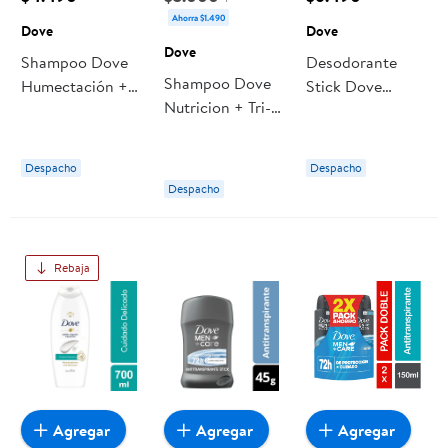
Ahorra $1.490
Dove
Dove
Dove
Shampoo Dove
Desodorante
Shampoo Dove
Humectación +
Stick Dove
Nutricion + Tri-
Coco Antioxi
Cuidado Total
oleos
Hombre
Despacho
Despacho
Despacho
Rebaja
Agregar
Agregar
Agregar