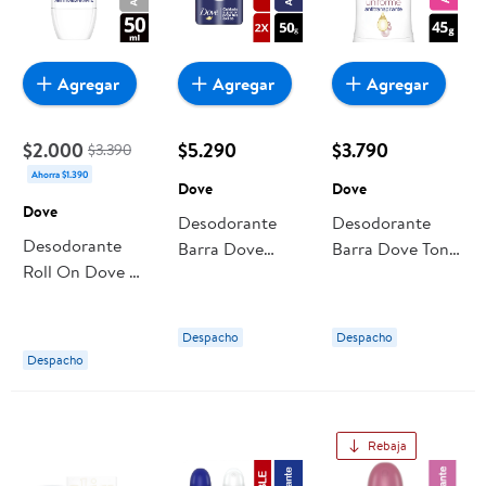
Agregar
Agregar
Agregar
$2.000
$5.290
$3.790
$3.390
Ahorra $1.390
Dove
Dove
Dove
Desodorante
Desodorante
Desodorante
Barra Dove
Barra Dove Tono
Roll On Dove On
Original Mujer
Uniforme
Invisible Dry
Caléndula Mujer
Mujer
Despacho
Despacho
Despacho
Rebaja