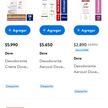
Agregar
Agregar
Agregar
$5.990
$5.650
$2.890
$3.890
Ahorra $1.000
Dove
Dove
Dove
Desodorante
Desodorante
Desodorante
Crema Dove
Aerosol Dove
Aerosol Dove
Clinical Tono
Invisible Dry
Dermo Aclarant
Uniforme Mujer
Mujer
Mujer
Despacho
Despacho
Despacho