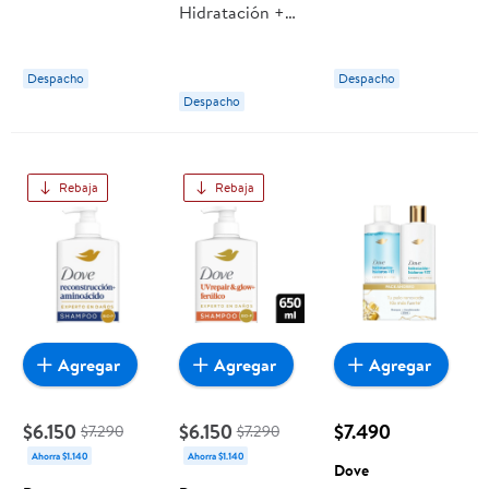
Hidratación +
Resistente +
Glow + Ferulico
Hialurónico
Prebióticos
Despacho
Despacho
Despacho
Rebaja
Rebaja
Agregar
Agregar
Agregar
$6.150
$6.150
$7.490
$7.290
$7.290
Ahorra $1.140
Ahorra $1.140
Dove