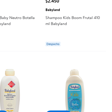
$2.450
Babyland
aby Neutro Botella
Shampoo Kids Boom Frutal 410
byland
ml Babyland
Despacho