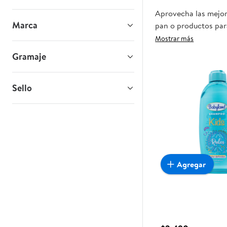
Aprovecha las mejor
Marca
pan o productos para
oportunidad sea real
Mostrar más
Gramaje
Sello
Agregar