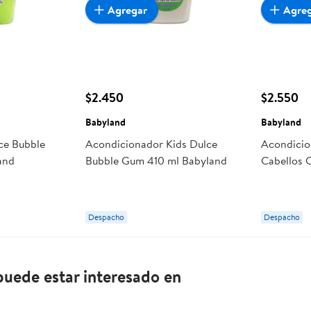
Agregar
Agre
$2.450
$2.550
Babyland
Babyland
ce Bubble
Acondicionador Kids Dulce
Acondicio
and
Bubble Gum 410 ml Babyland
Cabellos 
Despacho
Despacho
uede estar interesado en