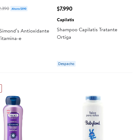
$7.990
2.390
Ahorra $390
Capilatis
Shampoo Capilatis Tratante
imond’s Antioxidante
Ortiga
Vitamina-e
Despacho