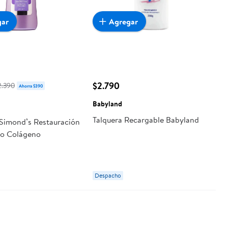
gar
Agregar
$2.790
2.390
Ahorra $390
Babyland
Talquera Recargable Babyland
imond’s Restauración
co Colágeno
Despacho