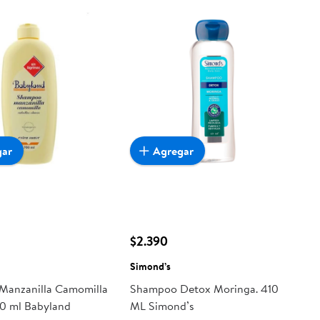
gar
Agregar
$2.390
Simond’s
anzanilla Camomilla
Shampoo Detox Moringa. 410
00 ml Babyland
ML Simond’s