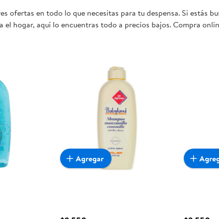
es ofertas en todo lo que necesitas para tu despensa. Si estás b
 el hogar, aquí lo encuentras todo a precios bajos. Compra onlin
mente conveniente para ti y tu familia.
Agregar
Agre