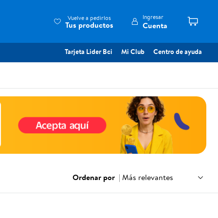
Ingresar
Vuelve a pedirlos
Tus productos
Cuenta
Tarjeta Lider Bci
Mi Club
Centro de ayuda
Ordenar por
|
Más relevantes