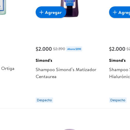
Agregar
Agre
$2.000
$2.000
$2.390
$
Ahorra $390
Simond’s
Simond’s
 Ortiga
Shampoo Simond’s Matizador
Shampoo S
Centaurea
Hialuróni
Despacho
Despacho