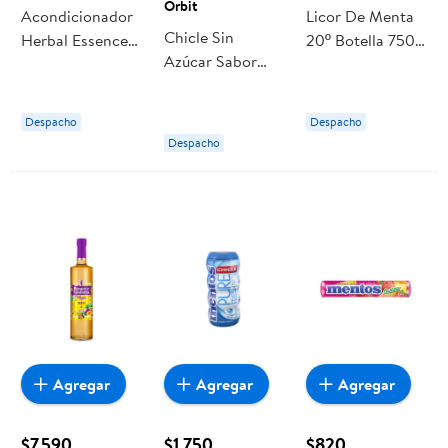
Orbit
Acondicionador
Licor De Menta
Chicle Sin
Herbal Essences
20º Botella 750
Azúcar Sabor
Mandarina,
ml Mitjans
Fruta Y Menta
Jengibre Y
46 Un 1 Un Orbit
Menta
Despacho
Despacho
Despacho
Agregar
Agregar
Agregar
$7.590
$1.750
$820