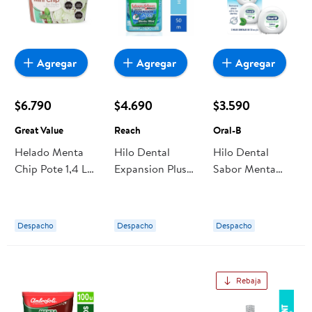
Agregar
Agregar
Agregar
$6.790
$4.690
$3.590
Great Value
Reach
Oral-B
Helado Menta
Hilo Dental
Hilo Dental
Chip Pote 1,4 L
Expansion Plus
Sabor Menta
Great Value
Menta 50 M
Essential Floss 2
Reach
Un Oral-B
Despacho
Despacho
Despacho
Rebaja