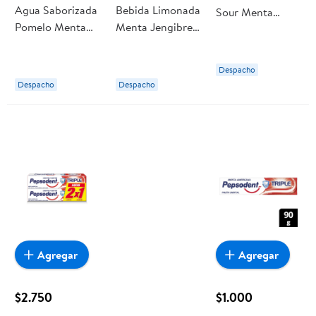
Agua Saborizada
Bebida Limonada
Sour Menta
Pomelo Menta
Menta Jengibre
Jengibre 19°
Sin Gas Botella
Botella 2 L Love
Botella 475 ml
1,5 L Benedictino
Lemon
La Pizka
Despacho
Despacho
Despacho
Agregar
Agregar
$2.750
$1.000