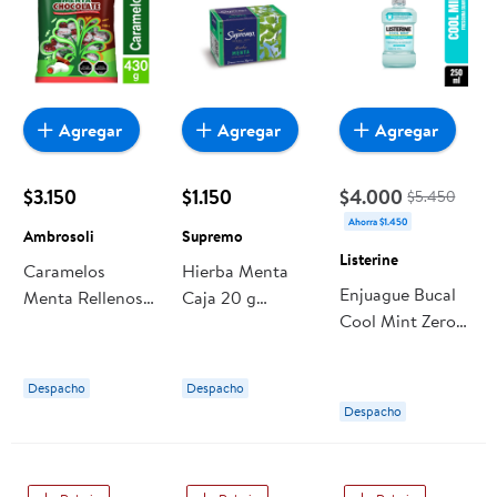
Agregar
Agregar
Agregar
$3.150
$1.150
$4.000
$5.450
Ahorra $1.450
Ambrosoli
Supremo
Listerine
Caramelos
Hierba Menta
Enjuague Bucal
Menta Rellenos
Caja 20 g
Cool Mint Zero
Con Chocolate
Supremo
Alcohol Menta
430 g Ambrosoli
Suave 250 ml
Despacho
Despacho
Listerine
Despacho