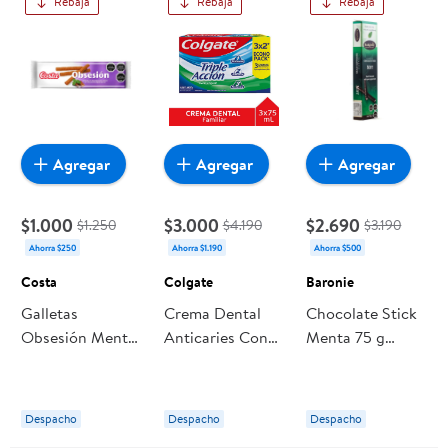
Rebaja
Rebaja
Rebaja
Agregar
Agregar
Agregar
$1.000
$3.000
$2.690
$1.250
$4.190
$3.190
Ahorra $250
Ahorra $1.190
Ahorra $500
Costa
Colgate
Baronie
Galletas
Crema Dental
Chocolate Stick
Obsesión Menta
Anticaries Con
Menta 75 g
Bolsa 85 g Costa
Flúor Pasta
Baronie
Dental Colgate
Triple Acción
Despacho
Despacho
Despacho
Menta