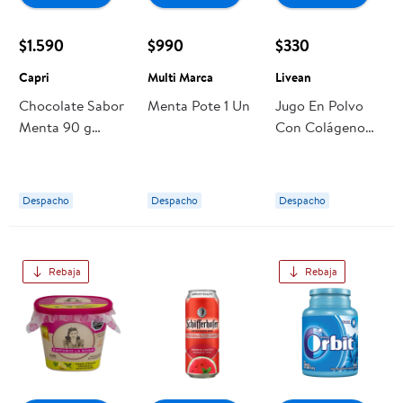
$1.590
$990
$330
Capri
Multi Marca
Livean
Chocolate Sabor
Menta Pote 1 Un
Jugo En Polvo
Menta 90 g
Con Colágeno
Capri
Limón Menta
Sobre 7 g Livean
Despacho
Despacho
Despacho
Rebaja
Rebaja