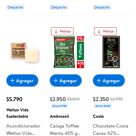
Despacho
Despacho
Despacho
Rebaja
Rebaja
Agregar
Agregar
Agregar
$5.790
$2.950
$2.350
$3.650
$2.790
Ahorra $700
Ahorra $440
Weltun Vida
Sustentable
Ambrosoli
Costa
Acondicionador
Caluga Toffee
Chocolate Costa
Weltun Vida
Menta 405 g
Cacao 62%