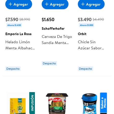
Agregar
Agregar
Agregar
$7.590
$1.650
$3.490
$8.990
$4.490
Ahorra $1.400
Ahorra $1.000
Schofferhofer
Emporio La Rosa
Orbit
Cerveza De Trigo
Helado Limón
Chicle Sin
Sandia Menta
Menta Albahaca
Azúcar Sabor
2.5 ° Lata 500 ml
Pote 800 ml
Menta 46 Un 1
Schofferhofer
Emporio La Rosa
Un Orbit
Despacho
Despacho
Despacho