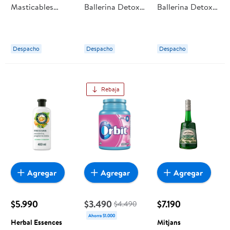
Masticables
Ballerina Detox
Ballerina Detox
Confitados
Carbón Activado
Carbón Activado
Sabor Menta 29
Y Menta
Y Menta
g Mentos
Despacho
Despacho
Despacho
Rebaja
Agregar
Agregar
Agregar
$5.990
$3.490
$7.190
$4.490
Ahorra $1.000
Herbal Essences
Mitjans