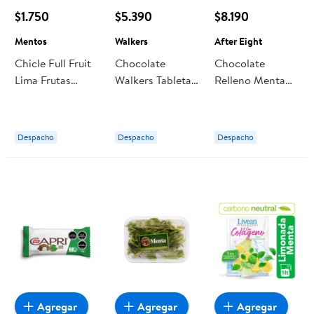
$1.750
$5.390
$8.190
Mentos
Walkers
After Eight
Chicle Full Fruit
Chocolate
Chocolate
Lima Frutas
Walkers Tabletas
Relleno Menta
Silvestres 30 g
Menta
200 g After
Mentos
Eight
Despacho
Despacho
Despacho
Agregar
Agregar
Agregar