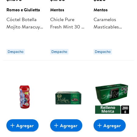
Romeo e Giulietta
Mentos
Mentos
Cóctel Botella
Chicle Pure
Caramelos
Mojito Maracuya
Fresh Mint 30 g
Masticables
Y Menta 750 ml
Mentos
Confitados
Romeo e
Sabor Frutas 29
Giulietta
g Mentos
Despacho
Despacho
Despacho
Agregar
Agregar
Agregar