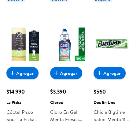
Agregar
Agregar
Agregar
$14.990
$3.390
$560
La Pizka
Clorox
Dos En Uno
Cóctel Pisco
Cloro En Gel
Chicle Bigtime
Sour La Pizka
Menta Fresca
Sabor Menta 11 g
Menta Jengibre
Botella 1500 ml
Dos En Uno
Botella
Clorox