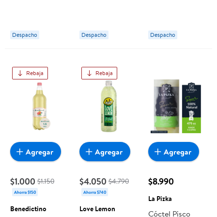
Sustentable
Ambrosoli
Menta
Sólido Limón &
Menta
Despacho
Despacho
Despacho
Rebaja
Rebaja
Agregar
Agregar
Agregar
$1.000
$4.050
$8.990
$1.150
$4.790
Ahorra $150
Ahorra $740
La Pizka
Benedictino
Love Lemon
Cóctel Pisco