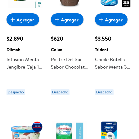
Agregar
Agregar
Agregar
$2.890
$620
$3.550
Dilmah
Colun
Trident
Infusión Menta
Postre Del Sur
Chicle Botella
Jengibre Caja 10
Sabor Chocolate
Sabor Menta 35
Un Dilmah
Menta Pote 110 g
Un 45,5 g
Colun
Trident
Despacho
Despacho
Despacho