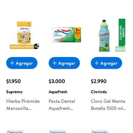
Protección
Agregar
Agregar
Agregar
$1.950
$3.000
$2.990
Supremo
Aquafresh
Clorinda
Hierba Pirámide
Pasta Dental
Cloro Gel Menta
Manzanilla
Aquafresh
Botella 1500 ml
Menta Bolsa 10
Menta
Clorinda
Un Supremo
Despacho
Despacho
Despacho