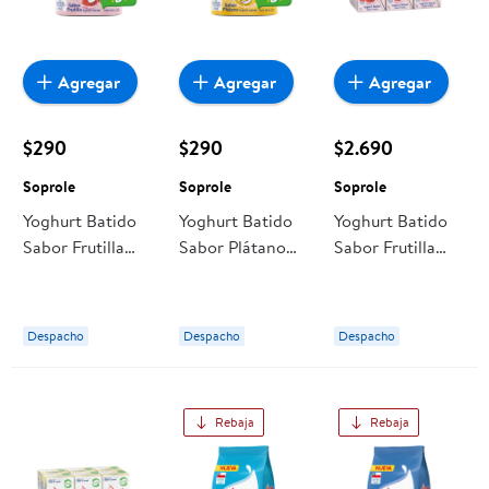
Agregar
Agregar
Agregar
$290
$290
$2.690
Soprole
Soprole
Soprole
Yoghurt Batido
Yoghurt Batido
Yoghurt Batido
Sabor Frutilla
Sabor Plátano
Sabor Frutilla
120 g Soprole
120 g Soprole
Pack 6 Caja 690
gr Soprole
Despacho
Despacho
Despacho
Rebaja
Rebaja