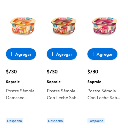
encuentras todo a precios bajos. Compra online con
despacho a domicilio o retiro en tienda, y haz que esta
oportunidad sea realmente conveniente para ti y tu familia.
Agregar
Agregar
Agregar
$730
$730
$730
Soprole
Soprole
Soprole
Postre Sémola
Postre Sémola
Postre Sémola
Damasco
Con Leche Sabor
Con Leche Sabor
Tradicional 140 g
Caramelo Pote
Frambuesa Pote
Soprole
140 g Soprole
140 g Soprole
Despacho
Despacho
Despacho