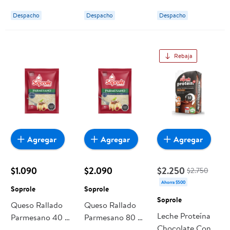
Despacho
Despacho
Despacho
Rebaja
Agregar
Agregar
Agregar
$1.090
$2.090
$2.250
$2.750
Ahorra $500
Soprole
Soprole
Soprole
Queso Rallado
Queso Rallado
Leche Proteína
Parmesano 40 g
Parmesano 80 g
Chocolate Con
Soprole
Soprole