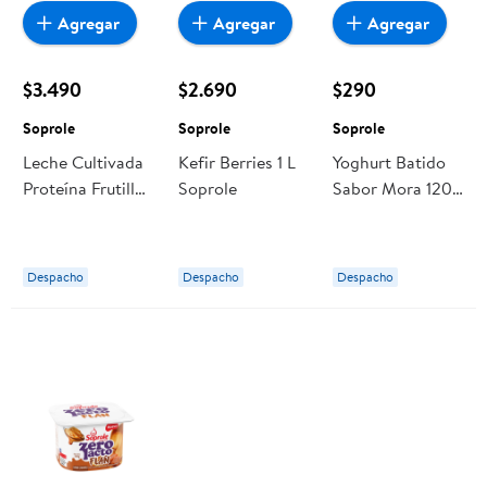
Agregar
Agregar
Agregar
$3.490
$2.690
$290
Soprole
Soprole
Soprole
Leche Cultivada
Kefir Berries 1 L
Yoghurt Batido
Proteína Frutilla 1
Soprole
Sabor Mora 120
L Soprole
g Soprole
Despacho
Despacho
Despacho