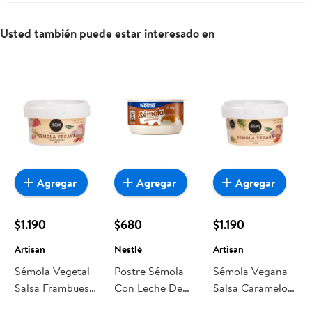
Usted también puede estar interesado en
Agregar
Agregar
Agregar
$1.190
$680
$1.190
Artisan
Nestlé
Artisan
Sémola Vegetal
Postre Sémola
Sémola Vegana
Salsa Frambuesa
Con Leche De
Salsa Caramelo
150 g Artisan
Caramelo Pote
150 g Artisan