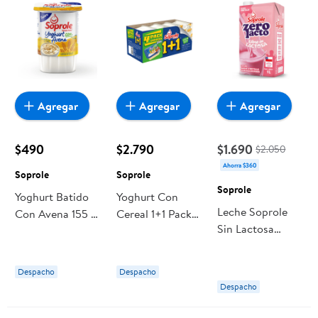
Agregar
Agregar
Agregar
$490
$2.790
$1.690
$2.050
Ahorra $360
Soprole
Soprole
Soprole
Yoghurt Batido
Yoghurt Con
Leche Soprole
Con Avena 155 g
Cereal 1+1 Pack
Sin Lactosa
Soprole
X4 Zucaritas 140
Frutilla
g Soprole
Despacho
Despacho
Despacho