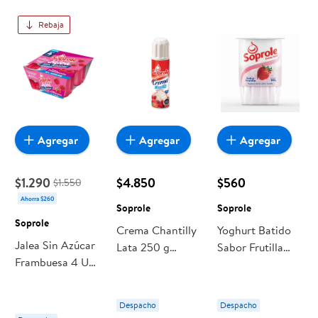
Rebaja
Agregar
Agregar
Agregar
$1.290
$4.850
$560
$1.550
Ahorra $260
Soprole
Soprole
Soprole
Crema Chantilly
Yoghurt Batido
Jalea Sin Azúcar
Lata 250 g
Sabor Frutilla
Frambuesa 4 Un
Soprole
Pote 165 g
440 g Soprole
Soprole
Despacho
Despacho