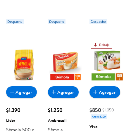
De Frambuesa
Pote 130 g
Nestlé
Despacho
Despacho
Despacho
Rebaja
Agregar
Agregar
Agregar
$1.390
$1.250
$850
$1.050
Ahorra $200
Lider
Ambrosoli
Vivo
Sémola 500 g
Sémola