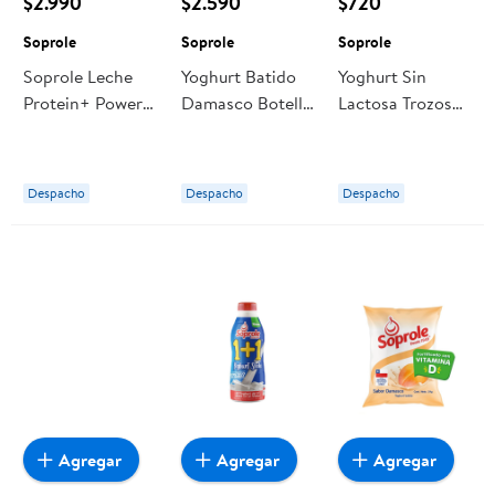
$2.990
$2.590
$720
Soprole
Soprole
Soprole
Soprole Leche
Yoghurt Batido
Yoghurt Sin
Protein+ Power
Damasco Botella
Lactosa Trozos
Peanut Butter
1 L Soprole
Frutos Secos 155
Chocolate 1l
g Soprole
Despacho
Despacho
Despacho
Agregar
Agregar
Agregar