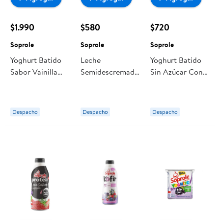
$1.990
$580
$720
Soprole
Soprole
Soprole
Yoghurt Batido
Leche
Yoghurt Batido
Sabor Vainilla
Semidescremada
Sin Azúcar Con
Bolsa 1 kg
Natural Caja 200
Trozos Sabor
Soprole
ml Soprole
Chia Arándano
Pote 155 g
Despacho
Despacho
Despacho
Soprole