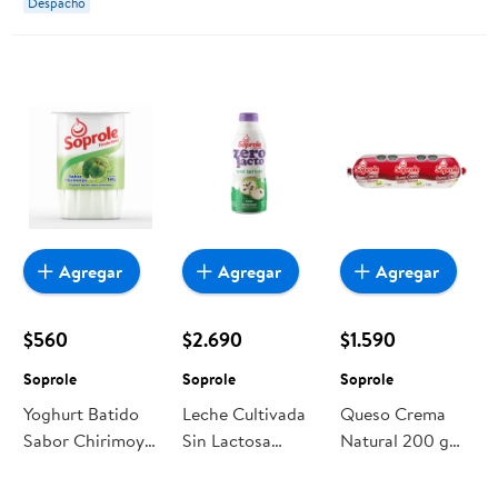
Despacho
Agregar
Agregar
Agregar
$560
$2.690
$1.590
Soprole
Soprole
Soprole
Yoghurt Batido
Leche Cultivada
Queso Crema
Sabor Chirimoya
Sin Lactosa
Natural 200 g
Pote 165 g
Chirimoya 1 L
Soprole
Soprole
Soprole