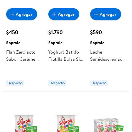
Agregar
Agregar
Agregar
$450
$1.790
$590
Soprole
Soprole
Soprole
Flan Zerolacto
Yoghurt Batido
Leche
Sabor Caramelo
Frutilla Bolsa Sin
Semidescremada
Pote 110 g
Azúcar Bolsa
Chocolate
Soprole
800 g Soprole
Requetepatitas
200 ml Soprole
Despacho
Despacho
Despacho