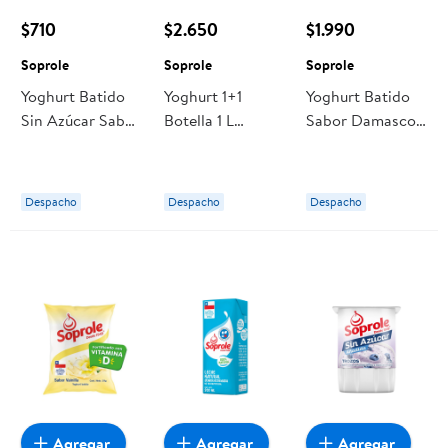
$710
$2.650
$1.990
Soprole
Soprole
Soprole
Yoghurt Batido
Yoghurt 1+1
Yoghurt Batido
Sin Azúcar Sabor
Botella 1 L
Sabor Damasco
Frutilla Pote 155
Soprole
Bolsa 1 kg
gr Soprole
Soprole
Despacho
Despacho
Despacho
Agregar
Agregar
Agregar