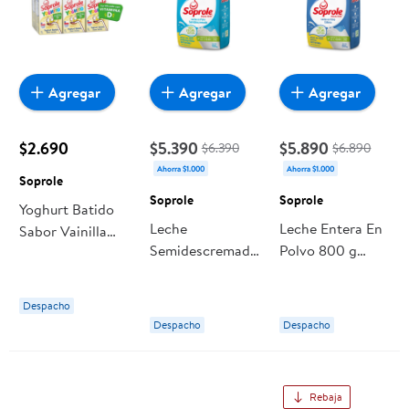
Agregar
Agregar
Agregar
$2.690
$5.390
$5.890
$6.390
$6.890
Ahorra $1.000
Ahorra $1.000
Soprole
Soprole
Soprole
Yoghurt Batido
Leche
Leche Entera En
Sabor Vainilla
Semidescremada
Polvo 800 g
Pack 6 Caja 690
En Polvo 700 g
Soprole
gr Soprole
Soprole
Despacho
Despacho
Despacho
Rebaja