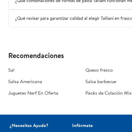
¿Qué combinaciones de formas de pasta Talliani funcionan mej
¿Qué revisar para garantizar calidad al elegir Talliani en frasc
Recomendaciones
Sal
Queso fresco
Salsa Americana
Salsa barbecue
Juguetes Nerf En Oferta
Packs de Colación Mix
¿Necesitas Ayuda?
Infórmate