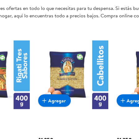
s ofertas en todo lo que necesitas para tu despensa. Si estás bus
hogar, aquí lo encuentras todo a precios bajos. Compra online co
mente conveniente para ti y tu familia.
Agregar
Agre