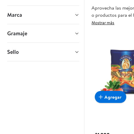
Aprovecha las mejore
Marca
o productos para el 
oportunidad sea real
Mostrar más
Gramaje
Sello
Agregar