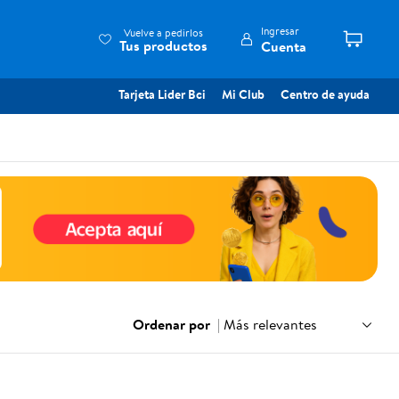
Ingresar
Vuelve a pedirlos
Tus productos
Cuenta
Tarjeta Lider Bci
Mi Club
Centro de ayuda
Ordenar por
|
Más relevantes