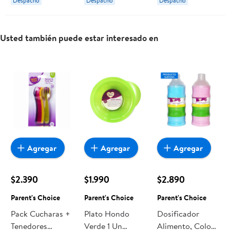
Despacho
Despacho
Despacho
Usted también puede estar interesado en
Agregar
Agregar
Agregar
$2.390
$1.990
$2.890
Parent's Choice
Parent's Choice
Parent's Choice
Pack Cucharas +
Plato Hondo
Dosificador
Tenedores
Verde 1 Un
Alimento, Color