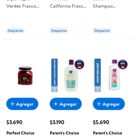
Verdes Frasco
California Frasco
Shampoo
Drenado 185 g -
Drenado 220 g -
Líquido Para
Neto 330 g
Neto 340 g
Bebé 1 L Parent's
Perfect Choice
Perfect Choice
Choice
Despacho
Despacho
Despacho
Agregar
Agregar
Agregar
$3.690
$3.190
$5.690
Perfect Choice
Parent's Choice
Parent's Choice