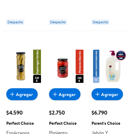
Multicolor 1 Un
Parent's Choice
Surtido 1 Un
Parent's Choice
Parent's Choice
Despacho
Despacho
Despacho
Agregar
Agregar
Agregar
$4.590
$2.750
$6.790
Perfect Choice
Perfect Choice
Parent's Choice
Espárragos
Pimiento
Jabón Y