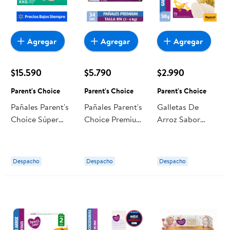
Agregar
Agregar
Agregar
$15.590
$5.790
$2.990
Parent's Choice
Parent's Choice
Parent's Choice
Pañales Parent's
Pañales Parent's
Galletas De
Choice Súper
Choice Premium
Arroz Sabor
Sec Xxg
Rn
Natural 50 g
Parent's Choice
Despacho
Despacho
Despacho