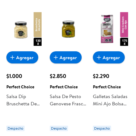
todo a precios bajos. Compra online con despacho a
domicilio o retiro en tienda, y haz que esta oportunidad sea
realmente conveniente para ti y tu familia.
Agregar
Agregar
Agregar
$1.000
$2.850
$2.290
Perfect Choice
Perfect Choice
Perfect Choice
Salsa Dip
Salsa De Pesto
Galletas Saladas
Bruschetta De
Genovese Frasco
Mini Ajo Bolsa
Alcachofa 130 g
140 g Perfect
175 g Perfect
Perfect Choice
Choice
Choice
Despacho
Despacho
Despacho