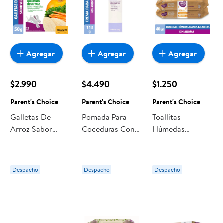
Agregar
Agregar
Agregar
$2.990
$4.490
$1.250
Parent's Choice
Parent's Choice
Parent's Choice
Galletas De
Pomada Para
Toallitas
Arroz Sabor
Coceduras Con
Húmedas
Vegetales 50 g
40% Oxido De
Parent's Choice
Parent's Choice
Zinc 113 g
Manos Y Caritas,
Parent's Choice
Pack
Despacho
Despacho
Despacho