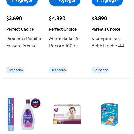
Agregar
Agregar
Agregar
$3.690
$4.890
$3.890
Perfect Choice
Perfect Choice
Parent's Choice
Pimiento Piquillo
Mermelada De
Shampoo Para
Frasco Drenado
Rocoto 160 gr
Bebé Noche 444
225 g - Neto
Perfect Choice
ml Parent's
290 g Perfect
Choice
Choice
Despacho
Despacho
Despacho