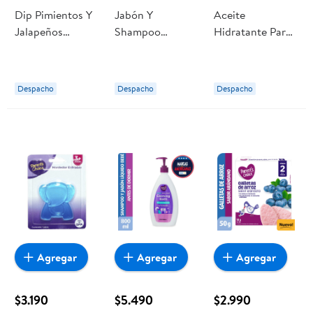
Dip Pimientos Y
Jabón Y
Aceite
Jalapeños
Shampoo
Hidratante Para
Caramelizados
Liquido Para
Bebé 414 ml
360 gr Perfect
Bebé 400 ml
Parent's Choice
Choice
Parent's Choice
Despacho
Despacho
Despacho
Agregar
Agregar
Agregar
$3.190
$5.490
$2.990