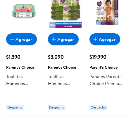
Agregar
Agregar
Agregar
$1.390
$3.090
$19.990
Parent's Choice
Parent's Choice
Parent's Choice
Toallitas
Toallitas
Pañales Parent's
Húmedas
Húmedas
Choice Premium
Parent's Choice
Parent's Choice
Pants Xg
Papel Higiénico
Biodegradables
Húmedo Niños
Sin Aroma
Despacho
Despacho
Despacho
Pack