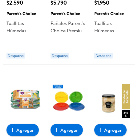
$2.590
$5.790
$1.950
Parent's Choice
Parent's Choice
Parent's Choice
Toallitas
Pañales Parent's
Toallitas
Húmedas
Choice Premium
Húmedas
Parent's Choice
P
Parent's Choice
Sin Aroma, Pack
Piel Sensible
Despacho
Despacho
Despacho
Agregar
Agregar
Agregar