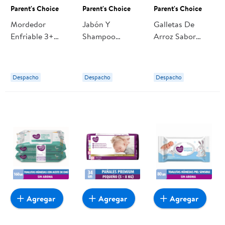
Parent's Choice
Parent's Choice
Parent's Choice
Mordedor
Jabón Y
Galletas De
Enfriable 3+
Shampoo
Arroz Sabor
Meses Celeste 1
Líquido De Bebe
Arándano 50 g
Un Parent's
Para Antes De
Parent's Choice
Choice
Dormir 800 ml
Despacho
Despacho
Despacho
Parent's Choice
Agregar
Agregar
Agregar