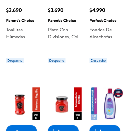
$2.690
$3.690
$4.990
Parent's Choice
Parent's Choice
Perfect Choice
Toallitas
Plato Con
Fondos De
Húmedas
Divisiones, Color
Alcachofas
Parent's Choice
Surtido 1 Un
Frasco Drenado
Con Manteca De
Parent's Choice
210 g - Neto 410
Karité, Pack
g Perfect Choice
Despacho
Despacho
Despacho