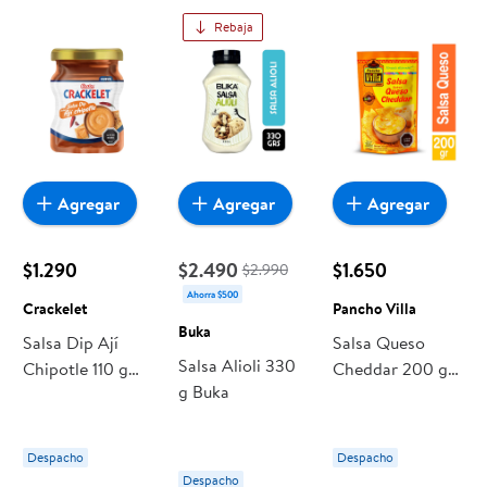
Rebaja
Agregar
Agregar
Agregar
$1.290
$2.490
$1.650
$2.990
Ahorra $500
Crackelet
Pancho Villa
Buka
Salsa Dip Ají
Salsa Queso
Salsa Alioli 330
Chipotle 110 g
Cheddar 200 g
g Buka
Crackelet
Pancho Villa
Despacho
Despacho
Despacho