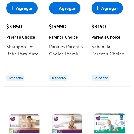
Agregar
Agregar
Agregar
$3.850
$19.990
$3.190
Parent's Choice
Parent's Choice
Parent's Choice
Shampoo De
Pañales Parent's
Sabanilla
Bebe Para Antes
Choice Premium
Parent's Choice
De Dormir 400
M
Protector De
ml Parent's
Cama Talla Única
Choice
Despacho
Despacho
Despacho