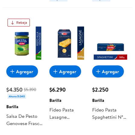
Rebaja
Agregar
Agregar
Agregar
$4.350
$6.290
$2.250
$5.390
Ahorra $1.040
Barilla
Barilla
Barilla
Fideo Pasta
Fideo Pasta
Salsa De Pesto
Lasagne
Spaghettini N°3
Genovese Frasco
Collezione N°189
Bolsa 500 g
190 g Barilla
Caja 500 g
Barilla