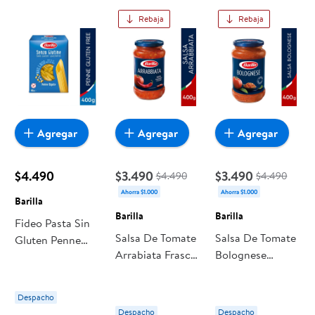
todo a precios bajos. Compra online con despacho a
Rebaja
Rebaja
domicilio o retiro en tienda, y haz que esta oportunidad sea
realmente conveniente para ti y tu familia.
Agregar
Agregar
Agregar
$4.490
$3.490
$3.490
$4.490
$4.490
Ahorra $1.000
Ahorra $1.000
Barilla
Barilla
Barilla
Fideo Pasta Sin
Salsa De Tomate
Salsa De Tomate
Gluten Penne
Arrabiata Frasco
Bolognese
Rigate Caja 400
400 g Barilla
Frasco 400 g
g Barilla
Barilla
Despacho
Despacho
Despacho