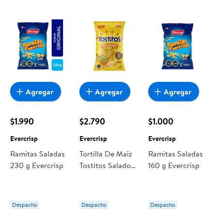
encuentras todo a precios bajos. Compra online con
despacho a domicilio o retiro en tienda, y haz que esta
oportunidad sea realmente conveniente para ti y tu familia.
Agregar
Agregar
Agregar
$1.990
$2.790
$1.000
Evercrisp
Evercrisp
Evercrisp
Ramitas Saladas
Tortilla De Maíz
Ramitas Saladas
230 g Evercrisp
Tostitos Salados
160 g Evercrisp
Con Toque De
Sal Marina 330 g
Evercrisp
Despacho
Despacho
Despacho