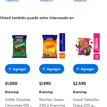
Despacho
Despacho
Despacho
Usted también puede estar interesado en
Agregar
Agregar
Agregar
$1.000
$1.990
$2.590
Evercrisp
Evercrisp
Evercrisp
Suflés Gatolate
Ramitas Queso
Snack Detodito
Chocolate 100 g
230 g Evercrisp
Dulce 220 g