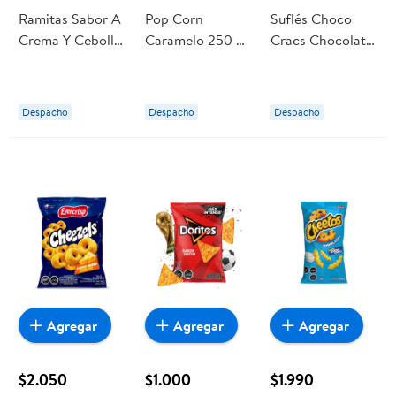
Ramitas Sabor A
Pop Corn
Suflés Choco
Crema Y Cebolla
Caramelo 250 g
Cracs Chocolate
250 g Evercrisp
Evercrisp
160 g Evercrisp
Despacho
Despacho
Despacho
Agregar
Agregar
Agregar
$2.050
$1.000
$1.990