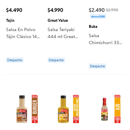
$4.490
$4.990
$2.490
$2.990
Ahorra $500
Tajin
Great Value
Buka
Salsa En Polvo
Salsa Teriyaki
Salsa
Tájin Clásico 142
444 ml Great
Chimichurri 330
Gramos Tajin
Value
g Buka
Despacho
Despacho
Despacho