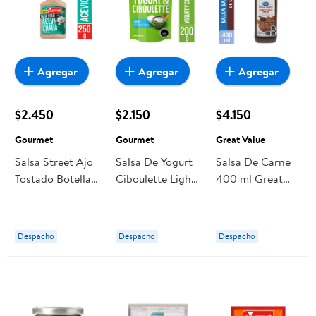
Agregar
Agregar
Agregar
$2.450
$2.150
$4.150
Gourmet
Gourmet
Great Value
Salsa Street Ajo
Salsa De Yogurt
Salsa De Carne
Tostado Botella
Ciboulette Light
400 ml Great
250 g Gourmet
Doypack 200 g
Value
Gourmet
Despacho
Despacho
Despacho