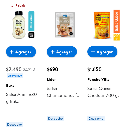
Rebaja
Agregar
Agregar
Agregar
$2.490
$690
$1.650
$2.990
Ahorra $500
Lider
Pancho Villa
Buka
Salsa
Salsa Queso
Salsa Alioli 330
Champiñones (4
Cheddar 200 g
g Buka
Porciones) Sobre
Pancho Villa
30 g Lider
Despacho
Despacho
Despacho