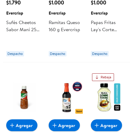
$1.790
$1.000
$1.000
Evercrisp
Evercrisp
Evercrisp
Sufés Cheetos
Ramitas Queso
Papas Fritas
Sabor Maní 250
160 g Evercrisp
Lay's Corte
g Evercrisp
Americano 125 G
125 g Evercrisp
Despacho
Despacho
Despacho
Rebaja
Agregar
Agregar
Agregar