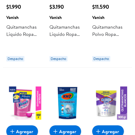
$1.990
$3.190
$11.590
Vanish
Vanish
Vanish
Quitamanchas
Quitamanchas
Quitamanchas
Líquido Ropa
Líquido Ropa
Polvo Ropa
Color Doypack
Color Doypack
Color Doypack
450 ml Vanish
800 ml Vanish
850 g Vanish
Despacho
Despacho
Despacho
Agregar
Agregar
Agregar