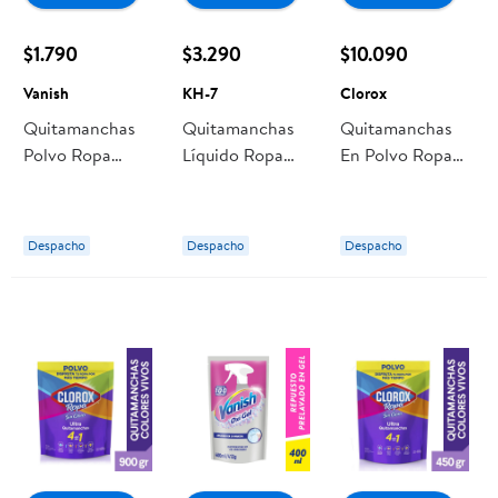
$1.790
$3.290
$10.090
Vanish
KH-7
Clorox
Quitamanchas
Quitamanchas
Quitamanchas
Polvo Ropa
Líquido Ropa
En Polvo Ropa
Color Doypack
Blanca Y Color
Blanca Ultra
100 g Vanish
Sin Cloro
Doypack 900 ml
Doypack 500 ml
Clorox
Despacho
Despacho
Despacho
KH-7