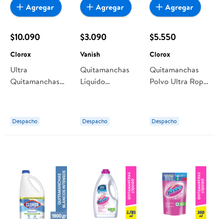
Agregar
Agregar
Agregar
$10.090
$3.090
$5.550
Clorox
Vanish
Clorox
Ultra
Quitamanchas
Quitamanchas
Quitamanchas
Líquido
Polvo Ultra Ropa
En Polvo Ropa
Prelavado Ropa
Color Sin Cloro
Color Doypack
Color Doypack
Doypack 450 g
900 gr Clorox
400 ml Vanish
Clorox
Despacho
Despacho
Despacho