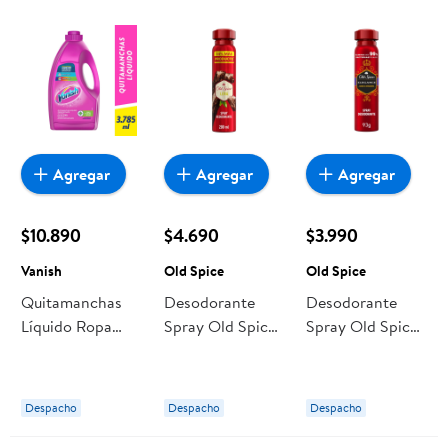
Agregar
Agregar
Agregar
$10.890
$4.690
$3.990
Vanish
Old Spice
Old Spice
Quitamanchas
Desodorante
Desodorante
Líquido Ropa
Spray Old Spice
Spray Old Spice
Color Botella
Para Hombre
Para Hombre
3.785 ml Vanish
Leña Hombre
Elegance
Hombre
Despacho
Despacho
Despacho