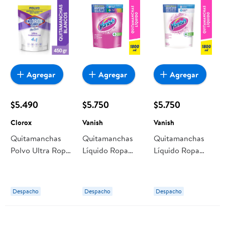
Agregar
Agregar
Agregar
$5.490
$5.750
$5.750
Clorox
Vanish
Vanish
Quitamanchas
Quitamanchas
Quitamanchas
Polvo Ultra Ropa
Líquido Ropa
Líquido Ropa
Blanca Sin Cloro
Color Doypack
Blanca Doypack
Doypack 450 g
1.8 L Vanish
1.8 L Vanish
Clorox
Despacho
Despacho
Despacho