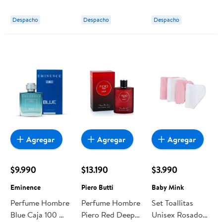
Vanish
Doypack 3 l
Preparar Botella
Popeye
500 ml Omo
Despacho
Despacho
Despacho
Agregar
Agregar
Agregar
$9.990
$13.190
$3.990
Eminence
Piero Butti
Baby Mink
Perfume Hombre
Perfume Hombre
Set Toallitas
Blue Caja 100 ml
Piero Red Deep
Unisex Rosado