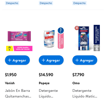
Despacho
Despacho
Despacho
Agregar
Agregar
Agregar
$1.950
$14.590
$7.790
Vanish
Popeye
Omo
Jabón En Barra
Detergente
Detergente
Quitamanchas
Líquido
Líquido Matic
Bolsa 75 g
Hipoalergénico
Ultra Power Para