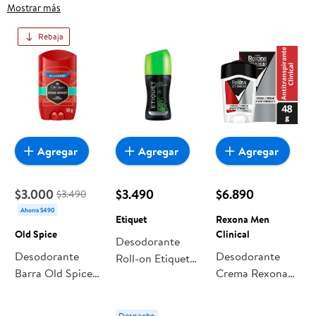
Hombres, frutas frescas, carnes, pan o productos para el
Mostrar más
hogar, aquí lo encuentras todo a precios bajos. Compra
Rebaja
online con despacho a domicilio o retiro en tienda, y haz que
esta oportunidad sea realmente conveniente para ti y tu
familia.
Agregar
Agregar
Agregar
$3.000
$3.490
$6.890
$3.490
Ahorra $490
Etiquet
Rexona Men
Old Spice
Clinical
Desodorante
Desodorante
Desodorante
Roll-on Etiquet
Barra Old Spice
Crema Rexona
On Men Sport
Para Hombre
Men Clinical
Hombre
Pure Sport
Sport Strengh
Despacho