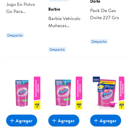
Doite
Jugo En Polvo
Barbie
Pack De Gas
Go Para
Doite 227 Grs
Deportistas
Barbie Vehículo
Sabor Naranja
Muñecas
Sobre 60 g Zuko
Convertible
Despacho
Morado Auto
Despacho
Deportivo 3+
Despacho
Agregar
Agregar
Agregar