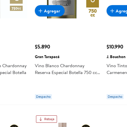
Agregar
Agre
$5.890
$10.990
Gran Tarapacá
J. Bouchon
lo Chardonnay
Vino Blanco Chardonnay
Vino Tinto
ecial Botella
Reserva Especial Botella 750 cc
Carmenere
Gran Tarapacá
Bouchon
Despacho
Despacho
Rebaja