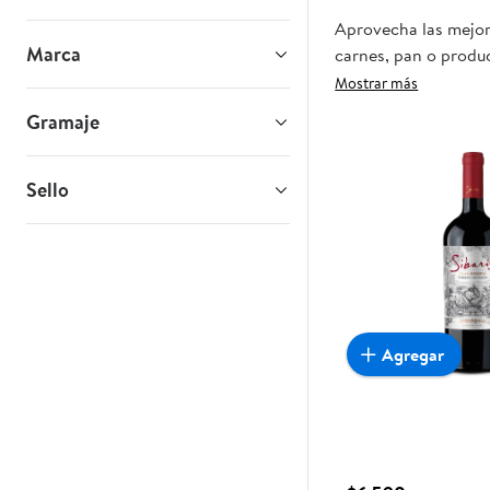
Aprovecha las mejore
Marca
carnes, pan o produc
que esta oportunidad
Mostrar más
Gramaje
Sello
Agregar