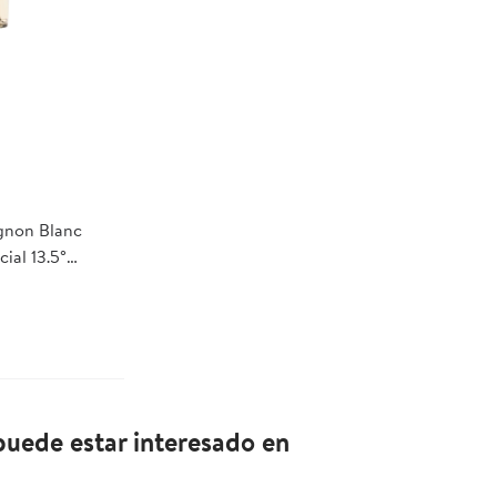
gnon Blanc
ial 13.5°
omesa
uede estar interesado en