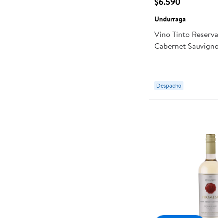
$6.590
Undurraga
Vino Tinto Reserva
Cabernet Sauvigno
ml Undurraga
Despacho