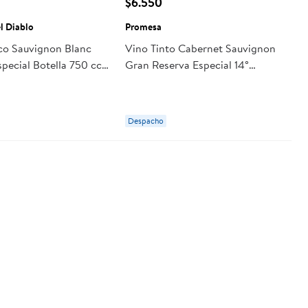
$6.550
el Diablo
Promesa
co Sauvignon Blanc
Vino Tinto Cabernet Sauvignon
pecial Botella 750 cc
Gran Reserva Especial 14°
del Diablo
Botella 750 ml Promesa
Despacho