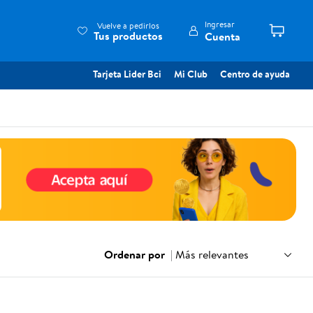
Ingresar
Vuelve a pedirlos
Tus productos
Cuenta
Tarjeta Lider Bci
Mi Club
Centro de ayuda
Ordenar por
|
Más relevantes