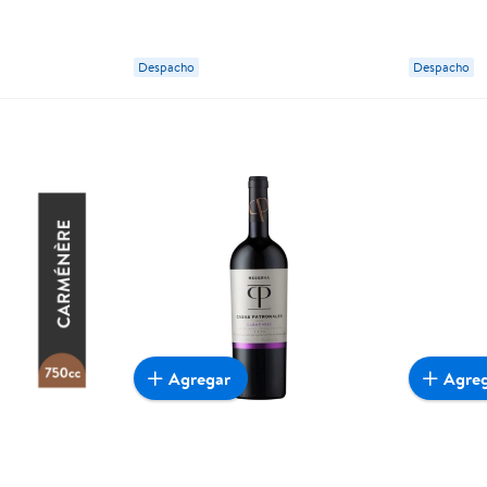
Secret Re
Despacho
Despacho
Agregar
Agre