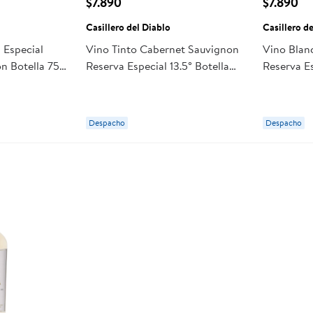
$7.890
$7.890
Casillero del Diablo
Casillero d
 Especial
Vino Tinto Cabernet Sauvignon
Vino Blan
n Botella 750
Reserva Especial 13.5° Botella
Reserva Es
750 ml Casillero del Diablo
Casillero 
Despacho
Despacho