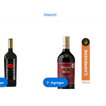
serve
ml Undurraga
Despacho
gar
Agregar