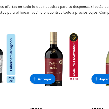
s ofertas en todo lo que necesitas para tu despensa. Si estás b
tos para el hogar, aquí lo encuentras todo a precios bajos. Comp
 sea realmente conveniente para ti y tu familia.
Agregar
Agre