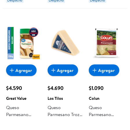
Despacho
Despacho
Despacho
Agregar
Agregar
Agregar
$4.590
$4.690
$1.090
Great Value
Los Tilos
Colun
Queso
Queso
Queso
Parmesano
Parmesano Trozo
Parmesano
Rallado 226 g
145 g Los Tilos
Rallado 40 g
Great Value
Colun