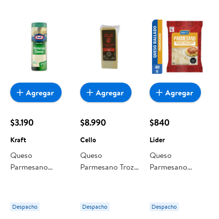
encuentras todo a precios bajos. Compra online con
despacho a domicilio o retiro en tienda, y haz que esta
oportunidad sea realmente conveniente para ti y tu familia.
Agregar
Agregar
Agregar
$3.190
$8.990
$840
Kraft
Cello
Lider
Queso
Queso
Queso
Parmesano
Parmesano Trozo
Parmesano
Rallado 85 g
227 g Cello
Rallado 40 g
Kraft
Lider
Despacho
Despacho
Despacho