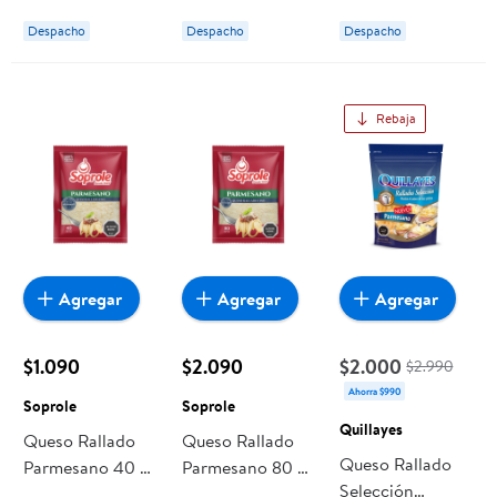
Despacho
Despacho
Despacho
Rebaja
Agregar
Agregar
Agregar
$1.090
$2.090
$2.000
$2.990
Ahorra $990
Soprole
Soprole
Quillayes
Queso Rallado
Queso Rallado
Queso Rallado
Parmesano 40 g
Parmesano 80 g
Selección
Soprole
Soprole