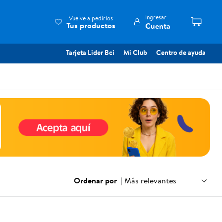
Ingresar
Vuelve a pedirlos
Tus productos
Cuenta
Tarjeta Lider Bci
Mi Club
Centro de ayuda
Ordenar por
|
Más relevantes
)