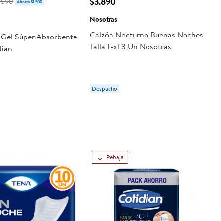
$3.890
7.590
Ahorra $1.500
Nosotras
Calzón Nocturno Buenas Noches
s Gel Súper Absorbente
Talla L-xl 3 Un Nosotras
dian
Despacho
Rebaja