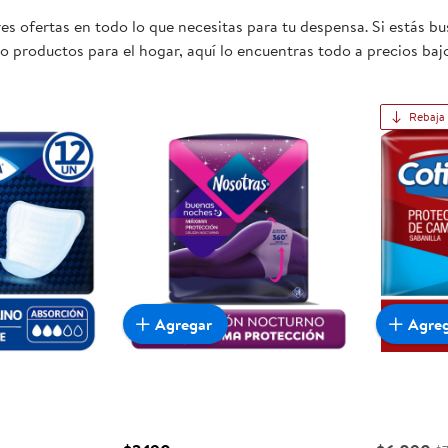
s ofertas en todo lo que necesitas para tu despensa. Si estás b
 o productos para el hogar, aquí lo encuentras todo a precios ba
ta oportunidad sea realmente conveniente para ti y tu familia.
Rebaja
Agregar
Agre