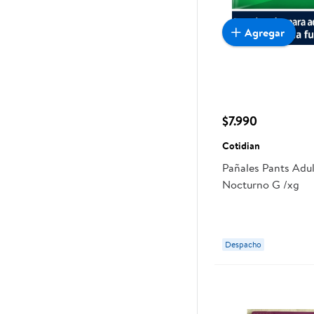
Agregar
$7.990
Cotidian
Pañales Pants Adu
Nocturno G /xg
Despacho