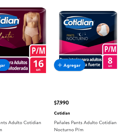
gar
Agregar
$7.990
Cotidian
ants Adulto Cotidian
Pañales Pants Adulto Cotidian
m
Nocturno P/m