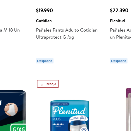
$19.990
$22.390
Cotidian
Plenitud
la M 18 Un
Pañales Pants Adulto Cotidian
Pañales A
Ultraprotect G /xg
un Plenitu
Despacho
Despacho
Rebaja