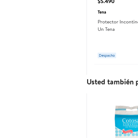
$5.490
Tena
Protector Inconti
Un Tena
Despacho
Usted también p