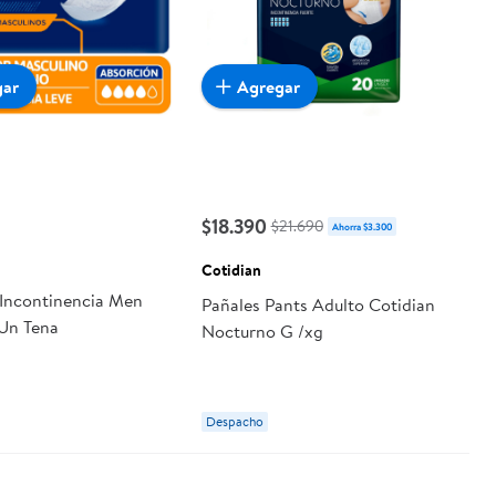
gar
Agregar
$18.390
$21.690
Ahorra $3.300
Cotidian
 Incontinencia Men
Pañales Pants Adulto Cotidian
Un Tena
Nocturno G /xg
Despacho