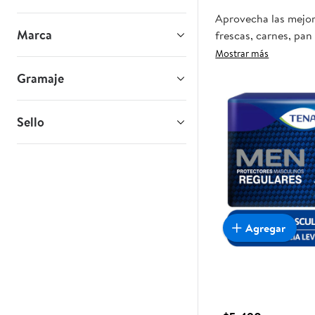
Aprovecha las mejore
Marca
frescas, carnes, pan
tienda, y haz que es
Mostrar más
Gramaje
Sello
Agregar