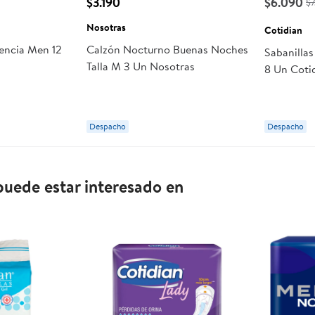
$3.190
$6.090
$
Nosotras
Cotidian
nencia Men 12
Calzón Nocturno Buenas Noches
Sabanilla
Talla M 3 Un Nosotras
8 Un Coti
Despacho
Despacho
uede estar interesado en