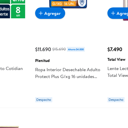
Agregar
Agre
$11.690
$7.490
$15.690
Ahorra $4.000
Total View
Plenitud
lto Cotidian
Lente Lect
Ropa Interior Desechable Adulto
Total Vie
Protect Plus G/xg 16 unidades
Plenitud
Despacho
Despacho