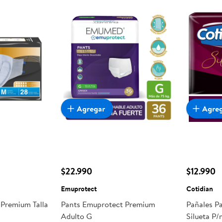
Agregar
Agre
$22.990
$12.990
Emuprotect
Cotidian
 Premium Talla
Pants Emuprotect Premium
Pañales P
Adulto G
Silueta P/