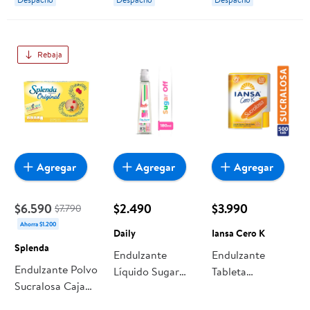
Rebaja
Agregar
Agregar
Agregar
$6.590
$2.490
$3.990
$7.790
Ahorra $1.200
Daily
Iansa Cero K
Splenda
Endulzante
Endulzante
Endulzante Polvo
Líquido Sugar
Tableta
Sucralosa Caja
Off Botella 180
Sucralosa
200 sobres
ml Daily
Display 500 Un