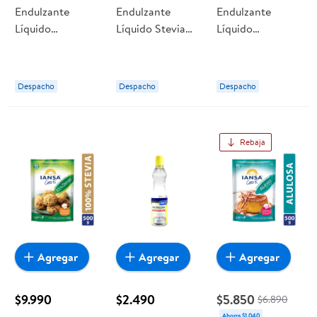
Endulzante
Endulzante
Endulzante
Líquido
Líquido Stevia
Líquido
Sucralosa Botella
Botella 180 ml
Sucralosa Botella
350 ml Iansa
Iansa Cero K
180 ml Iansa
Cero K
Cero K
Despacho
Despacho
Despacho
Rebaja
Agregar
Agregar
Agregar
$9.990
$2.490
$5.850
$6.890
Ahorra $1.040