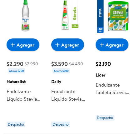
Agregar
Agregar
Agregar
$2.290
$3.590
$2.190
$2.990
$4.490
Ahorra $700
Ahorra $900
Lider
Naturalist
Daily
Endulzante
Endulzante
Endulzante
Tableta Stevia
Líquido Stevia
Líquido Stevia
Display 300 Un
Botella 270 ml
Botella 400 ml
Lider
Naturalist
Daily
Despacho
Despacho
Despacho