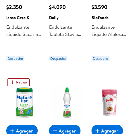
$2.350
$4.090
$3.590
Iansa Cero K
Daily
Biofoods
Endulzante
Endulzante
Endulzante
Líquido Sacarina
Tableta Stevia
Líquido Alulosa
+ Sucralosa
Display 440
Botella 180 ml
Botella 250 ml
unidades Daily
Biofoods
Iansa Cero K
Despacho
Despacho
Despacho
Rebaja
Agregar
Agregar
Agregar