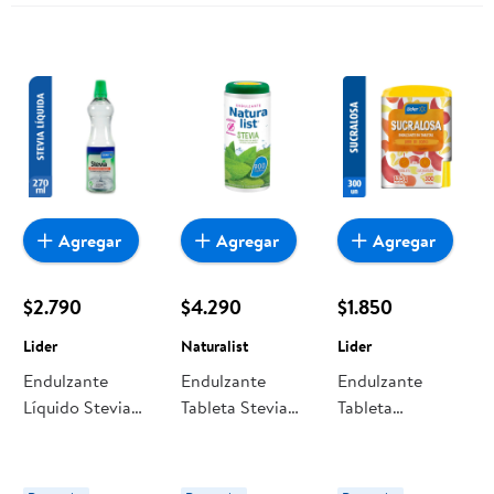
Agregar
Agregar
Agregar
$2.790
$4.290
$1.850
Lider
Naturalist
Lider
Endulzante
Endulzante
Endulzante
Líquido Stevia
Tableta Stevia
Tableta
Botella 270 ml
Display 900
Sucralosa
Lider
unidades
Display 13.5 g
Naturalist
Lider