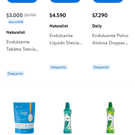
$3.000
$4.590
$7.290
$3.790
Ahorra $790
Naturalist
Daily
Naturalist
Endulzante
Endulzante Polvo
Endulzante
Líquido Stevia
Alulosa Doypack
Tableta Stevia
Botella 450 ml
500 g Daily
Display 500
Naturalist
unidades
Despacho
Despacho
Naturalist
Despacho