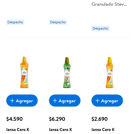
Granulado Stevia
Display 500 Un
Display 440 Un
Bake Doypack
Iansa Cero K
Lider
500 g Naturalist
Despacho
Despacho
Despacho
Agregar
Agregar
Agregar
$4.590
$6.290
$2.690
Iansa Cero K
Iansa Cero K
Iansa Cero K