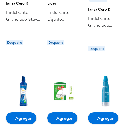
Iansa Cero K
Lider
Iansa Cero K
Endulzante
Endulzante
Endulzante
Granulado Stevia
Líquido
Granulado
Doypack 500 g
Sucralosa Botella
Sucralosa
Iansa Cero K
270 ml Lider
Doypack 500 g
Despacho
Despacho
Iansa Cero K
Despacho
Agregar
Agregar
Agregar