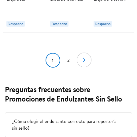
Sucralosa Botella
Botella 270 ml
Botella 180 ml
270 ml Daily
Daily
Daily
Despacho
Despacho
Despacho
1
2
Preguntas frecuentes sobre
Promociones de Endulzantes Sin Sello
¿Cómo elegir el endulzante correcto para repostería
sin sello?