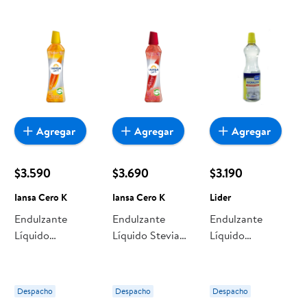
Agregar
Agregar
Agregar
$3.590
$3.690
$3.190
Iansa Cero K
Iansa Cero K
Lider
Endulzante
Endulzante
Endulzante
Líquido
Líquido Stevia
Líquido
Sucralosa Botella
Botella 180 ml
Sucralosa Botella
250 ml Iansa
Iansa Cero K
400 ml Lider
Cero K
Despacho
Despacho
Despacho