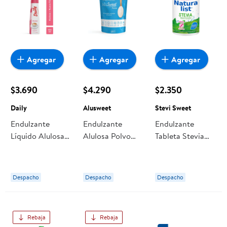
Agregar
Agregar
Agregar
$3.690
$4.290
$2.350
Daily
Alusweet
Stevi Sweet
Endulzante
Endulzante
Endulzante
Líquido Alulosa
Alulosa Polvo
Tableta Stevia
Botella 180 ml
Alulosa Doypack
Display 300
Daily
250 g Alusweet
tabletas Stevi
Sweet
Despacho
Despacho
Despacho
Rebaja
Rebaja