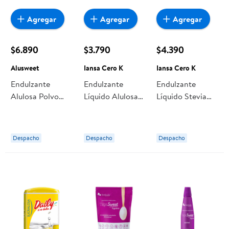
Agregar
Agregar
Agregar
$6.890
$3.790
$4.390
Alusweet
Iansa Cero K
Iansa Cero K
Endulzante
Endulzante
Endulzante
Alulosa Polvo
Líquido Alulosa
Líquido Stevia
Alulosa Doypack
Botella 250 ml
Sucralosa Botella
500 g Alusweet
Iansa Cero K
350 ml Iansa
Cero K
Despacho
Despacho
Despacho