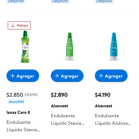
Despacho
Despacho
Despacho
Rebaja
Agregar
Agregar
Agregar
$2.850
$2.890
$4.190
$3.590
Ahorra $740
Alusweet
Alusweet
Iansa Cero K
Endulzante
Endulzante
Endulzante
Líquido Stevia
Líquido Alulosa
Líquido Stevia
Botella 270 ml
Botella 270 ml
Sucralosa Botella
Alusweet
Alusweet