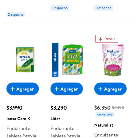
Splenda
Iansa Cero K
Despacho
Despacho
Despacho
Rebaja
Agregar
Agregar
Agregar
$3.990
$3.290
$6.350
$7.490
Ahorra $1.140
Iansa Cero K
Lider
Naturalist
Endulzante
Endulzante
Endulzante
Tableta Stevia
Tableta Stevia