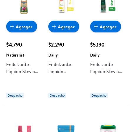
Agregar
Agregar
Agregar
$4.790
$2.290
$5.190
Naturalist
Daily
Daily
Endulzante
Endulzante
Endulzante
Líquido Stevia
Líquido
Líquido Stevia
Botella 270 ml
Sucralosa Botella
Botella 180 ml
Naturalist
180 ml Daily
Daily
Despacho
Despacho
Despacho