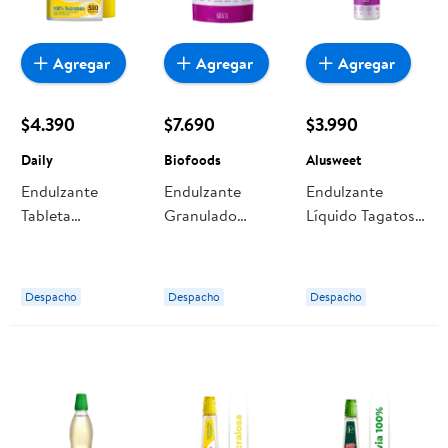
Agregar
Agregar
Agregar
$4.390
$7.690
$3.990
Daily
Biofoods
Alusweet
Endulzante
Endulzante
Endulzante
Tableta
Granulado
Líquido Tagatosa
Sucralosa
Tagatosa
Botella 180 ml
Display 500
Doypack 500 g
Alusweet
unidades Daily
Biofoods
Despacho
Despacho
Despacho