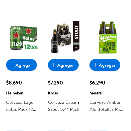
Agregar
Agregar
Agregar
$8.690
$7.290
$6.290
Heineken
Kross
Mestra
Cerveza Lager
Cerveza Cream
Cerveza Amber
Latas Pack 12
Stout 5,4° Pack
Ale Botellas Pack
Latas 350 ml c/u
4 Botella 330 ml
4 Un x 330 ml
Heineken
Kross
c/u Mestra