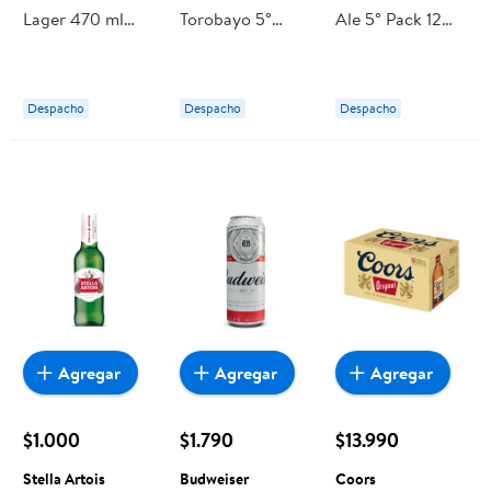
Lager 470 ml
Torobayo 5°
Ale 5° Pack 12
Loa
Pack 12 Un
Un Botella 330
Botella 330 ml
ml Austral
Kunstmann
Despacho
Despacho
Despacho
Agregar
Agregar
Agregar
$1.000
$1.790
$13.990
Stella Artois
Budweiser
Coors