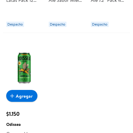
Latas 350 ml c/u
Botellas Pack 4
Botella 4 Un x
Escudo
Un x 330 ml c/u
330 ml Kross
Kunstmann
Despacho
Despacho
Despacho
Agregar
$1.150
Odissea