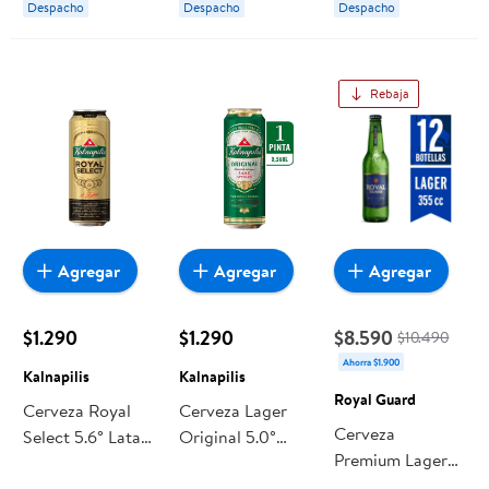
Despacho
Despacho
Despacho
Rebaja
Agregar
Agregar
Agregar
$1.290
$1.290
$8.590
$10.490
Ahorra $1.900
Kalnapilis
Kalnapilis
Royal Guard
Cerveza Royal
Cerveza Lager
Cerveza
Select 5.6° Lata
Original 5.0°
Premium Lager
568 ml Kalnapilis
Lata 568 ml
5° Pack 12
Kalnapilis