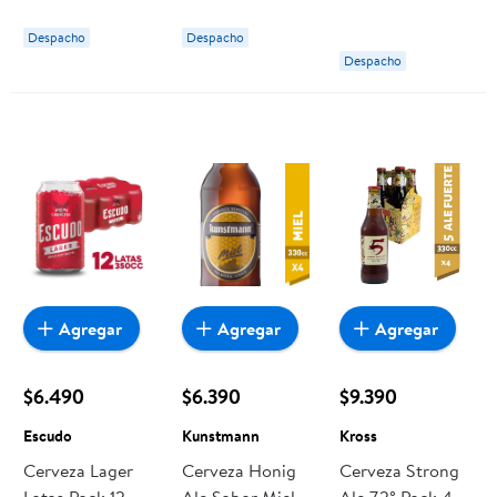
Botella 355 ml
Despacho
Despacho
Royal Guard
Despacho
Agregar
Agregar
Agregar
$6.490
$6.390
$9.390
Escudo
Kunstmann
Kross
Cerveza Lager
Cerveza Honig
Cerveza Strong
Latas Pack 12
Ale Sabor Miel
Ale 7.2° Pack 4