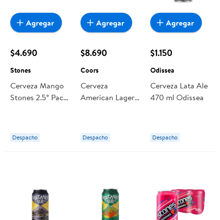
Agregar
Agregar
Agregar
$4.690
$8.690
$1.150
Stones
Coors
Odissea
Cerveza Mango
Cerveza
Cerveza Lata Ale
Stones 2.5° Pack
American Lager
470 ml Odissea
6 Lata
Latas Pack 12 Un
350 ml Coors
Despacho
Despacho
Despacho