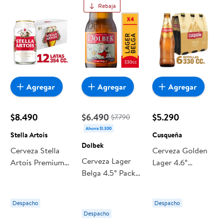
Rebaja
Agregar
Agregar
Agregar
$8.490
$6.490
$5.290
$7.790
Ahorra $1.300
Stella Artois
Cusqueña
Dolbek
Cerveza Stella
Cerveza Golden
Cerveza Lager
Artois Premium
Lager 4.6°
Belga 4.5° Pack
Lager Lata Pack
Botella Pack 6
Botella 4 Un
Un 330 ml c/u
Dolbek
Cusqueña
Despacho
Despacho
Despacho