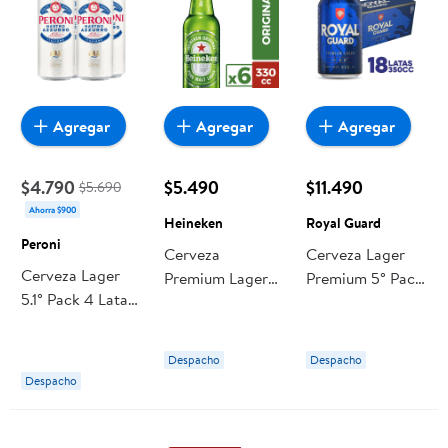
Agregar
Agregar
Agregar
$4.790
$5.490
$11.490
$5.690
Ahorra $900
Heineken
Royal Guard
Peroni
Cerveza
Cerveza Lager
Cerveza Lager
Premium Lager
Premium 5° Pack
5.1° Pack 4 Lata
5.0° Pack 6
18 Lata 350 ml
2000 ml Peroni
Botella 330 ml
Royal Guard
Heineken
Despacho
Despacho
Despacho