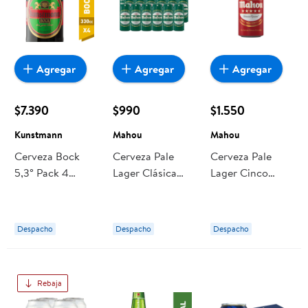
Agregar
Agregar
Agregar
$7.390
$990
$1.550
Kunstmann
Mahou
Mahou
Cerveza Bock
Cerveza Pale
Cerveza Pale
5,3° Pack 4
Lager Clásica
Lager Cinco
Botella 330 ml
4.8° Lata 500 ml
Estrellas 5.5°
Kunstmann
Mahou
Lata 500 ml
Mahou
Despacho
Despacho
Despacho
Rebaja